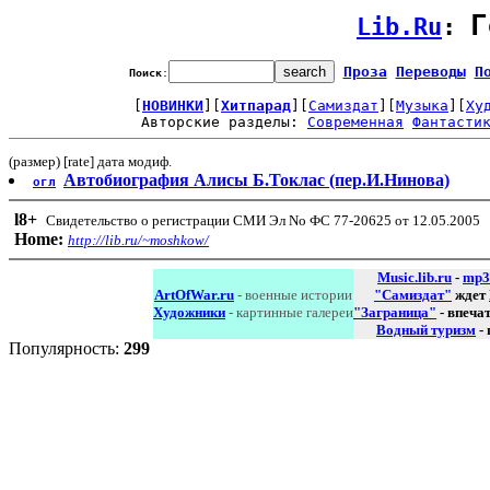
Г
Lib.Ru
: 
Проза
Переводы
П
Поиск
:
[
НОВИНКИ
][
Хитпарад
][
Самиздат
][
Музыка
][
Ху
Авторские разделы: 
Современная
Фантасти
(размер) [rate] дата модиф.
Автобиография Алисы Б.Токлас (пер.И.Нинова)
огл
l8
+
Свидетельство о регистрации СМИ Эл No ФС 77-20625 от 12.05.2005
Home:
http://lib.ru/~moshkow/
Music.lib.ru
-
mp3
ArtOfWar.ru
- военные истории
"Самиздат"
ждет
Художники
- картинные галереи
"Заграница"
- впеча
Водный туризм
-
Популярность:
299