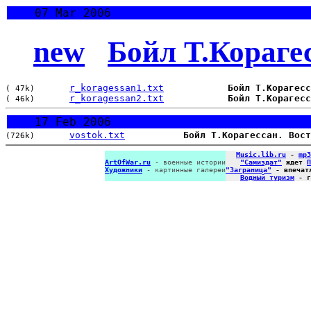
07 Mar 2006
new
Бойл Т.Кораге
r_koragessan1.txt
Бойл Т.Корагесс
( 47k)
r_koragessan2.txt
Бойл Т.Корагесс
( 46k)
17 Feb 2006
vostok.txt
Бойл Т.Корагессан. Вост
(726k)
Music.lib.ru
-
mp3
ArtOfWar.ru
- военные истории
"Самиздат"
ждет
П
Художники
- картинные галереи
"Заграница"
- впечат
Водный туризм
- г