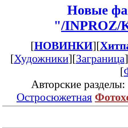
Новые фа
"
/INPROZ/
[
НОВИНКИ
][
Хитп
[
Художники
][
Заграница
[
Авторские разделы:
Остросюжетная
Фотох