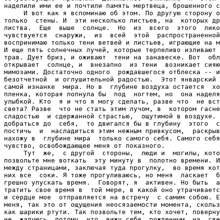
наделили ими ее и почтили память мертвеца, брошенного с
     И вот как я вспоминаю об этом. По другую сторону о
только  стены. И  эти несколько листьев, на  которых др
листва.  Еще  выше  солнце.  Но  из  всего  этого  лико
чувствуется  снаружи,  из  всей  этой  распространенной
воспринимаю только тени ветвей и листьев, играющие на м
И еще пять солнечных лучей, которые терпеливо изливают 
трав. Дует бриз, и оживают  тени на занавеске. Вот  обл
открывает  солнце, и  внезапно  из тени  возникает сияю
мимозами. Достаточно одного  рождавшегося отблеска -- и
безотчетной  и оглушительной радостью.  Этот январский 
самой изнанке  мира. Но в  глубине воздуха остается  хо
пленка, которая лопнула бы  под  ногтем, но  она наделя
улыбкой. Кто  я и что я могу сделать, разве что  не вст
света? Разве  что не стать этим лучом, в  котором гасне
сладостью  и сдержанной страстью,  ощутимой в воздухе. 
добраться до  себя,  то двигался бы в глубину  этого  с
постичь  и  насладиться этим нежным привкусом,  раскрыв
нахожу в  глубине мира  только самого себя. Самого себя
чувство, освобождающее меня от показного.

     Тут  же,  с другой  стороны,  люди и  могилы, кото
позвольте мне воткать  эту минуту в  полотно времени. И
между страницами, заключая туда прогулку,  во время кот
них все  соки. Я тоже прогуливаюсь, но меня  ласкает  б
грешно упускать время.  Говорят, я  активен. Но быть  а
тратить свое время в  той мере, в какой оно утрачиваетс
и сердце мое  отправляется на встречу  с самим собою. Е
меня, так это от ощущения неосязаемости момента, скольз
как шарики ртути. Так позвольте тем, кто хочет, поверну
не  жалуюсь, потому  что  вижу себя  рожденным  на  све