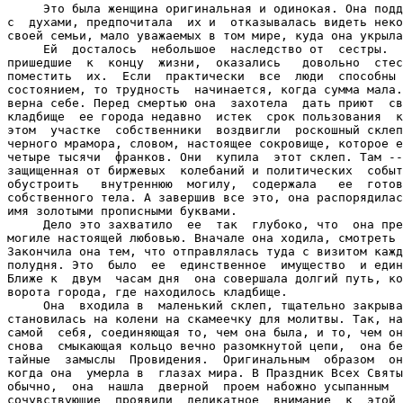
     Это была женщина оригинальная и одинокая. Она подд
с  духами, предпочитала  их и  отказывалась видеть неко
своей семьи, мало уважаемых в том мире, куда она укрыла
     Ей  досталось  небольшое  наследство от  сестры.  
пришедшие  к  концу  жизни,  оказались   довольно  стес
поместить  их.  Если  практически  все  люди  способны 
состоянием, то трудность  начинается, когда сумма мала.
верна себе. Перед смертью она  захотела  дать приют  св
кладбище  ее города недавно  истек  срок пользования  к
этом  участке  собственники  воздвигли  роскошный склеп
черного мрамора, словом, настоящее сокровище, которое е
четыре тысячи  франков. Они  купила  этот склеп. Там --
защищенная от биржевых  колебаний и политических  событ
обустроить   внутреннюю  могилу,  содержала   ее  готов
собственного тела. А завершив все это, она распорядилас
имя золотыми прописными буквами.

     Дело это захватило  ее  так  глубоко, что  она пре
могиле настоящей любовью. Вначале она ходила, смотреть 
Закончила она тем, что отправлялась туда с визитом кажд
полудня. Это  было  ее  единственное  имущество  и един
Ближе к  двум  часам дня  она совершала долгий путь, ко
ворота города, где находилось кладбище.

     Она  входила в  маленький склеп, тщательно закрыва
становилась на колени на скамеечку для молитвы. Так, на
самой  себя, соединяющая то, чем она была, и то, чем он
снова  смыкающая кольцо вечно разомкнутой цепи,  она бе
тайные  замыслы  Провидения.  Оригинальным  образом  он
когда она  умерла в  глазах мира. В Праздник Всех Святы
обычно,  она  нашла  дверной  проем набожно усыпанным  
сочувствующие  проявили  деликатное  внимание  к  этой 