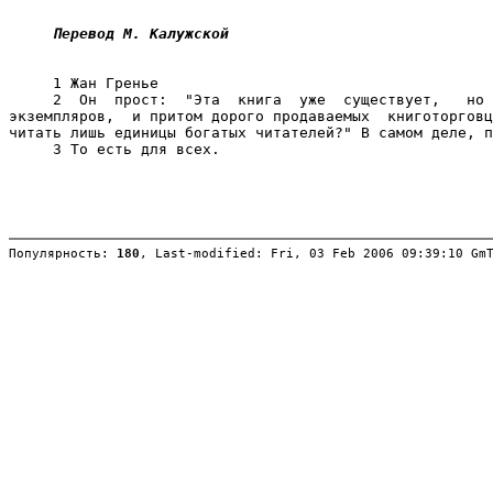
Перевод М. Калужской
     1 Жан Гренье

     2  Он  прост:  "Эта  книга  уже  существует,   но 
экземпляров,  и притом дорого продаваемых  книготорговц
читать лишь единицы богатых читателей?" В самом деле, п
     3 То есть для всех.

Популярность: 
180