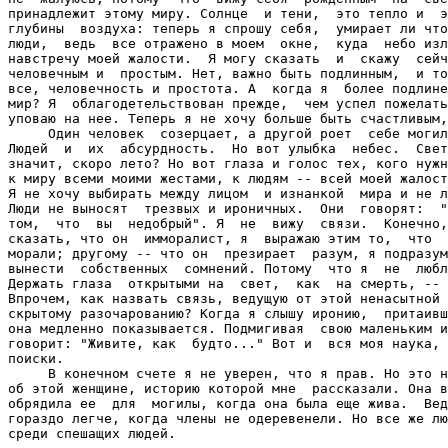
принадлежит этому миру. Солнце  и тени,  это тепло и  э
глубины  воздуха: теперь я спрошу себя,  умирает ли что
люди,  ведь  все отражено в моем  окне,  куда  небо изл
навстречу моей жалости.  Я могу сказать  и  скажу  сейч
человечным и  простым. Нет, важно быть подлинным,  и то
все, человечность и простота. А  когда я  более подлине
мир? Я  облагодетельствован прежде,  чем успел пожелать
уповаю на нее. Теперь я не хочу больше быть счастливым,
     Один человек  созерцает, а другой роет  себе могил
Людей  и  их  абсурдность.  Но вот улыбка  небес.  Свет
значит, скоро лето? Но вот глаза и голос тех, кого нужн
к миру всеми моими жестами, к людям -- всей моей жалост
Я не хочу выбирать между лицом  и изнанкой  мира и не л
Люди не выносят  трезвых и ироничных.  Они  говорят:  "
том,  что  вы  недобрый". Я  не  вижу  связи.  Конечно,
сказать, что он  имморалист, я  выражаю этим то,  что  
морали; другому -- что он  презирает  разум, я подразум
вынести  собственных  сомнений. Потому  что я  не  любл
Держать глаза  открытыми на  свет,  как  на смерть, -- 
Впрочем, как назвать связь, ведущую от этой ненасытной 
скрытому разочарованию? Когда я слышу иронию,  притаивш
она медленно показывается. Подмигивая  свою маленьким и
говорит: "Живите, как  будто..." Вот и  вся моя наука, 
поиски.

     В конечном счете я не уверен, что я прав. Но это н
об этой женщине, историю которой мне  рассказали. Она в
обрядила ее  для  могилы, когда она была еще жива.  Вед
гораздо легче, когда члены не одеревенели. Но все же лю
среди спешащих людей.
