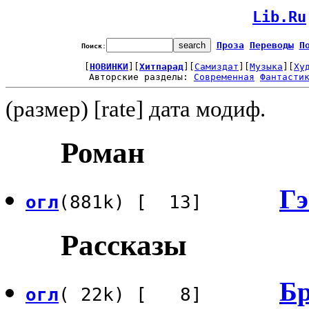
Lib.Ru
Проза
Переводы
П
Поиск
:
[
НОВИНКИ
][
Хитпарад
][
Самиздат
][
Музыка
][
Ху
Авторские разделы: 
Современная
Фантасти
(размер) [rate] дата модиф.
Роман
Гэ
огл
(881k) [ 13]
Рассказы
Бр
огл
( 22k) [ 8]