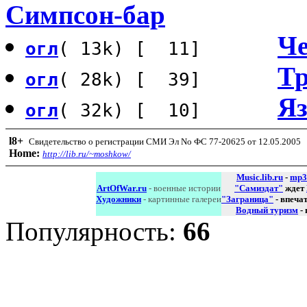
Симпсон-бар
Че
огл
( 13k) [ 11]
Тр
огл
( 28k) [ 39]
Яз
огл
( 32k) [ 10]
l8
+
Свидетельство о регистрации СМИ Эл No ФС 77-20625 от 12.05.2005
Home:
http://lib.ru/~moshkow/
Music.lib.ru
-
mp3
ArtOfWar.ru
- военные истории
"Самиздат"
ждет
Художники
- картинные галереи
"Заграница"
- впеча
Водный туризм
-
Популярность:
66