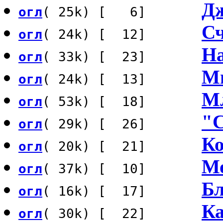
Дж
огл
( 25k) [ 6]
Сч
огл
( 24k) [ 12]
На
огл
( 33k) [ 23]
М
огл
( 24k) [ 13]
М
огл
( 53k) [ 18]
"С
огл
( 29k) [ 26]
Ко
огл
( 20k) [ 21]
Мо
огл
( 37k) [ 10]
Бл
огл
( 16k) [ 17]
Ка
огл
( 30k) [ 22]