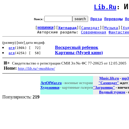
И
Lib.Ru
: 
Проза
Переводы
П
Поиск
:
[
НОВИНКИ
][
Хитпарад
][
Самиздат
][
Музыка
][
Ху
Авторские разделы: 
Современная
Фантасти
(размер) [rate] дата модиф.
Воскресный ребенок
огл
(190k) [ 72]
Картины (Музей кино)
огл
(425k) [ 58]
l8
+
Свидетельство о регистрации СМИ Эл No ФС 77-20625 от 12.05.2005
Home:
http://lib.ru/~moshkow/
Music.lib.ru
-
mp3
ArtOfWar.ru
- военные истории
"Самиздат"
ждет
Художники
- картинные галереи
"Заграница"
- впеча
Водный туризм
-
Популярность:
219