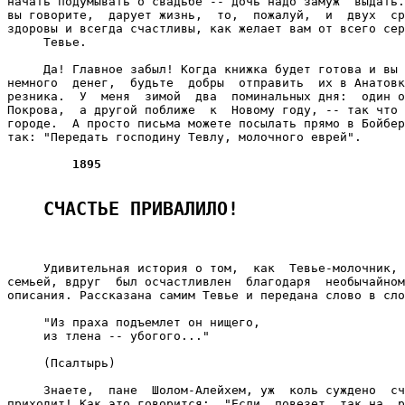
начать подумывать о свадьбе -- дочь надо замуж  выдать.
вы говорите,  дарует жизнь,  то,  пожалуй,  и  двух  ср
здоровы и всегда счастливы, как желает вам от всего сер
     Тевье.

     Да! Главное забыл! Когда книжка будет готова и вы 
немного  денег,  будьте  добры  отправить  их в Анатовк
резника.  У  меня  зимой  два  поминальных дня:  один о
Покрова,  а другой поближе  к  Новому году, -- так что 
городе.  А просто письма можете посылать прямо в Бойбер
так: "Передать господину Тевлу, молочного еврей".

1895
СЧАСТЬЕ ПРИВАЛИЛО!