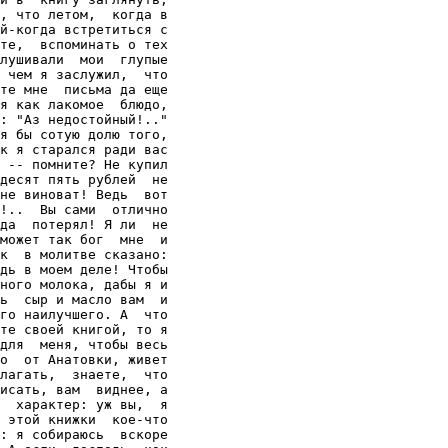
, что летом,  когда в

й-когда встретиться с

те,  вспоминать о тех

лушивали  мои  глупые

 чем я заслужил,  что

те мне  письма да еще

я как лакомое  блюдо,

: "Аз недостойный!.."

я бы сотую долю того,

к я старался ради вас

 -- помните? Не купил

десят пять рублей  не

не виноват! Ведь  вот

!..  Вы сами  отлично

да  потерял! Я ли  не

может так бог  мне  и

к  в молитве сказано:

дь в моем деле! Чтобы

ного молока, дабы я и

ь  сыр и масло вам  и

го наилучшего. А  что

те своей книгой, то я

для  меня, чтобы весь

о  от Анатовки, живет

лагать,  знаете,  что

исать, вам  виднее, а

  характер: уж вы,  я

 этой книжки  кое-что

: я собираюсь  вскоре
