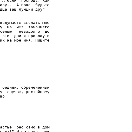
 А если  господь, как

азу... А пока  будьте

дца ваш лучший друг

вздумаете выслать мне

у  на  имя  тамошнего

сенью,  незадолго  до

 эти  дни я провожу в

ик на мое имя. Пишите
