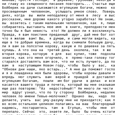
ни главу из священного писания повторить... Счастье еще
Бойберик на дачи съезжаются егупецкие богачи, можно  ко
просвещенным  человеком,  услышать умное слово.  Поверь
днях, когда  вы  жили неподалеку от меня в  лесу  и выс
россказни, мне дороже какого угодно заработка! Не знаю,
вы  возитесь с таким маленьким человечком, как  я, пише
собираетесь выставить мое имя  в книге, преподнести мен
точно бы я был невесть  кто! Не должен ли я воскликкуть
Правда, я вам поистине преданный  друг, дай мне бог хот
что я желаю  вам! Вы,  я думаю, и сами могли видеть, ка
еще в те добрые времена, когда вы снимали большую дачу,
ли я вам за полсотни корову, какую и по дешевке за пять
купишь. А что она на  третий день  околела, так  я же  
вторая корова, которую  я для  вас купил, тоже  подохла
знаете, как это меня огорчило, я  прямо-таки голову тог
старался доставлять вам все, что ни есть лучшего, да по
вам  в  наступающем Новом году, чтобы  было у  вас,  ка
"Обнови дни наши, яко встарь..." А мне да поможет госпо
и я и лошаденка моя были здоровы, чтобы коровы давали м
впредь  мог служить  вам  верой и  правдой  и доставлят
егупецким богачам,  пошли  им бог удачи  в делах  и все
касается вашего труда и почета, который вы мне оказывае
еще раз повторяю: "Аз  недостойный!" Не много ли чести 
мир  вдруг узнал, что по ту сторону  Бойберика, недалек
человек по имени Тевье-молочник?  Однако  вы,  надо  по
делаете, учить  вас уму-разуму мне не приходится; как п
во всем остальном целиком полагаюсь на ваш  благородный
надеюсь,  постараетесь  там  в  Егупце,  чтобы  мне  от
перепало. Сейчас  это, знаете ли, было  бы очень кстати