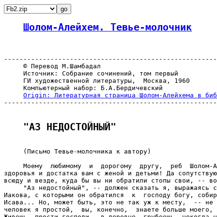
Шолом-Алейхем. Тевье-молочник
-------------------------------------------------------
     © Перевод М.Шамбадал

     Источник: Собрание сочинений, том первый

     ГИ художественной литературы,  Москва, 1960

     Компьютерный набор: Б.А.Бердичевский

Origin: Литературная страница Шолом-Алейхема в биб
-------------------------------------------------------
"A3 НЕДОСТОЙНЫЙ"
     (Письмо Тевье-молочника к автору)

     Моему  любимому  и  дорогому  другу,  реб  Шолом-А
здоровья и достатка вам с женой и детьми! Да сопутствую
всюду и везде, куда бы вы ни обратили стопы свои, -- во
     "Аз недостойный", -- должен сказать я, выражаясь с
Иакова, с которыми он обратился  к  господу богу, собир
Исава... Но, может быть, это не так уж к месту,  -- не 
человек я простой,  вы, конечно,  знаете больше моего, 
Живешь, прости господи,  в деревне, грубеешь, некогда н