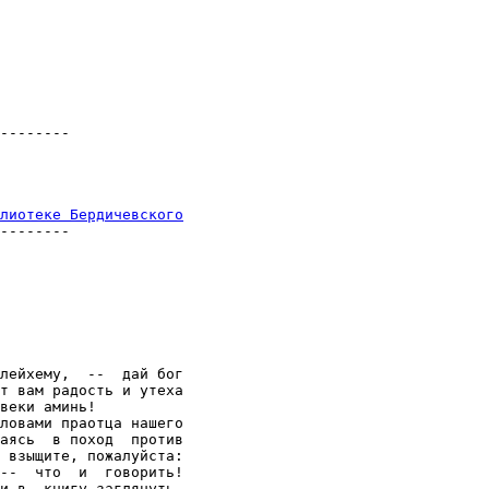
--------

лиотеке Бердичевского
--------

лейхему,  --  дай бог

т вам радость и утеха

веки аминь!

ловами праотца нашего

аясь  в поход  против

 взыщите, пожалуйста:

--  что  и  говорить!

и в  книгу заглянуть,
