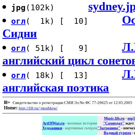
sydney.j
jpg
(102k)
Ос
огл
( 1k) [ 10]
Сидни
Л.
огл
( 51k) [ 9]
английский цикл сонетов
Л.
огл
( 18k) [ 13]
английская поэтика
l8
+
Свидетельство о регистрации СМИ Эл No ФС 77-20625 от 12.05.2005
Home:
http://lib.ru/~moshkow/
Music.lib.ru
-
mp3
ArtOfWar.ru
- военные истории
"Самиздат"
ждет
Художники
- картинные галереи
"Заграница"
- впеча
Водный туризм
-