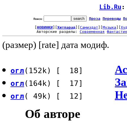
Lib.Ru
:
Проза
Переводы
П
Поиск
:
[
НОВИНКИ
][
Хитпарад
][
Самиздат
][
Музыка
][
Ху
Авторские разделы: 
Современная
Фантасти
(размер) [rate] дата модиф.
Ас
огл
(152k) [ 18]
За
огл
(164k) [ 17]
Не
огл
( 49k) [ 12]
Об авторе