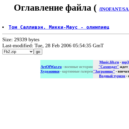
Оглавление файла (
/INOFANT/SAL
Том Салливэн. Микки-Маус - олимпиец
Size: 29339 bytes
Last-modified: Tue, 28 Feb 2006 05:54:35 GmT
Music.lib.ru
-
mp3
ArtOfWar.ru
- военные истории
"Самиздат"
ждет
Художники
- картинные галереи
"Заграница"
- впеча
Водный туризм
-