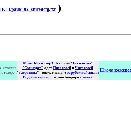
)
LI/pauk_02_shiredcfg.txt
Music.lib.ru
-
mp3
Легально!
Бесплатно!
е истории
"Самиздат"
ждет
Писателей
и
Читателей
Школа
кожевен
ые галереи
"Заграница"
- впечатления о
зарубежной жизни
Водный туризм
- готовь байдарку
зимой