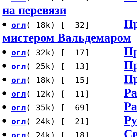
на перевязи
Пр
огл
( 18k) [ 32]
мистером Вальдемаром
Пр
огл
( 32k) [ 17]
Пр
огл
( 25k) [ 13]
П
огл
( 18k) [ 15]
Ра
огл
( 12k) [ 11]
Ра
огл
( 35k) [ 69]
Ру
огл
( 24k) [ 21]
Св
огл
( 24k) [ 18]