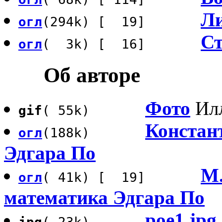
Л
огл
(294k) [ 19]
Ст
огл
( 3k) [ 16]
Об авторе
Фото
Илл
gif
( 55k)
Констан
огл
(188k)
Эдгара По
M.
огл
( 41k) [ 19]
математика Эдгара По
poe1.jpg
jpg
( 23k)