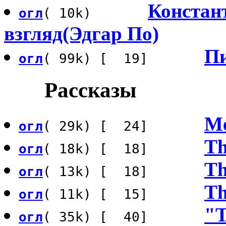
Констан
огл
( 10k)
взгляд(Эдгар По)
П
огл
( 99k) [ 19]
Рассказы
Me
огл
( 29k) [ 24]
Th
огл
( 18k) [ 18]
Th
огл
( 13k) [ 18]
Th
огл
( 11k) [ 15]
"Т
огл
( 35k) [ 40]