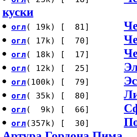
куски
Че
огл
( 19k) [ 81]
Че
огл
( 17k) [ 70]
Че
огл
( 18k) [ 17]
Эл
огл
( 12k) [ 25]
Эс
огл
(100k) [ 79]
Ли
огл
( 35k) [ 80]
С
огл
( 9k) [ 66]
По
огл
(357k) [ 30]
Артура Гордона Пима