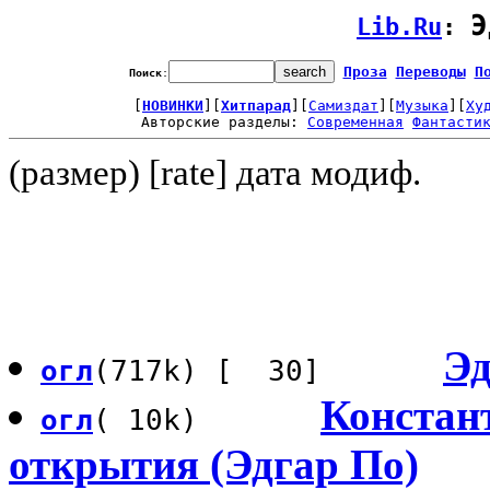
Э
Lib.Ru
: 
Проза
Переводы
П
Поиск
:
[
НОВИНКИ
][
Хитпарад
][
Самиздат
][
Музыка
][
Ху
Авторские разделы: 
Современная
Фантасти
(размер) [rate] дата модиф.
Эд
огл
(717k) [ 30]
Констан
огл
( 10k)
открытия (Эдгар По)