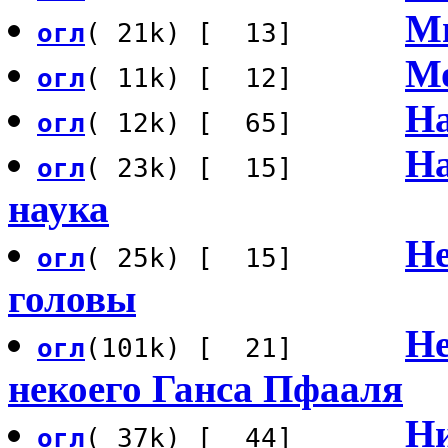
М
огл
( 21k) [ 13]
М
огл
( 11k) [ 12]
На
огл
( 12k) [ 65]
На
огл
( 23k) [ 15]
наука
Не
огл
( 25k) [ 15]
головы
Не
огл
(101k) [ 21]
некоего Ганса Пфааля
Ни
огл
( 37k) [ 44]