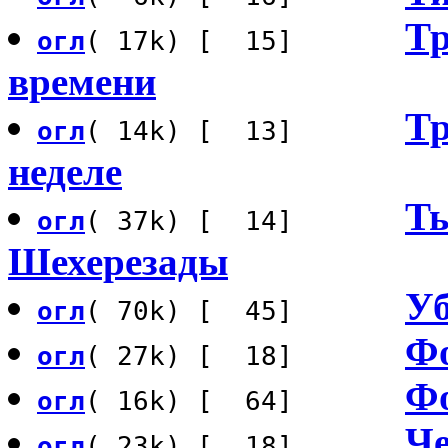
Тр
огл
( 17k) [ 15]
времени
Тр
огл
( 14k) [ 13]
неделе
Ты
огл
( 37k) [ 14]
Шехерезады
Уб
огл
( 70k) [ 45]
Фо
огл
( 27k) [ 18]
Фо
огл
( 16k) [ 64]
Че
огл
( 23k) [ 18]