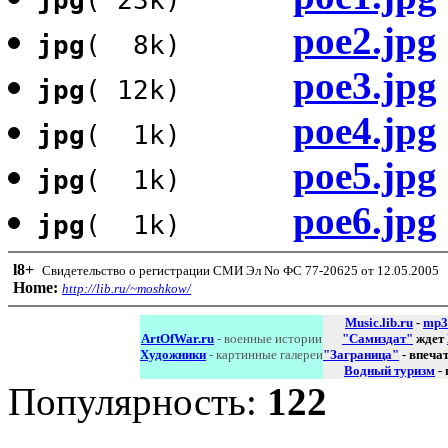
poe2.jpg
jpg
( 8k)
poe3.jpg
jpg
( 12k)
poe4.jpg
jpg
( 1k)
poe5.jpg
jpg
( 1k)
poe6.jpg
jpg
( 1k)
l8
+
Свидетельство о регистрации СМИ Эл No ФС 77-20625 от 12.05.2005
Home:
http://lib.ru/~moshkow/
Music.lib.ru
-
mp3
ArtOfWar.ru
- военные истории
"Самиздат"
ждет
Художники
- картинные галереи
"Заграница"
- впеча
Водный туризм
-
Популярность:
122