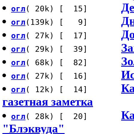
Де
огл
( 20k) [ 15]
Дн
огл
(139k) [ 9]
До
огл
( 27k) [ 17]
За
огл
( 29k) [ 39]
Зо
огл
( 68k) [ 82]
Ис
огл
( 27k) [ 16]
Ка
огл
( 12k) [ 14]
газетная заметка
Ка
огл
( 28k) [ 20]
"Блэквуда"