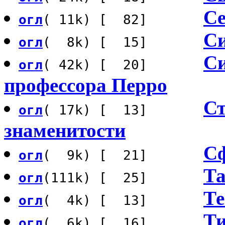
Се
огл
( 11k) [ 82]
Си
огл
( 8k) [ 15]
Си
огл
( 42k) [ 20]
профессора Перро
Ст
огл
( 17k) [ 13]
знаменитости
С
огл
( 9k) [ 21]
Та
огл
(111k) [ 25]
Те
огл
( 4k) [ 13]
Т
огл
( 6k) [ 16]