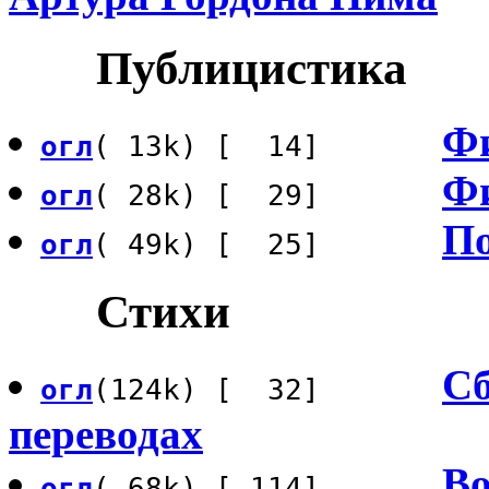
Публицистика
Фи
огл
( 13k) [ 14]
Фи
огл
( 28k) [ 29]
По
огл
( 49k) [ 25]
Стихи
Сб
огл
(124k) [ 32]
переводах
В
огл
( 68k) [ 114]