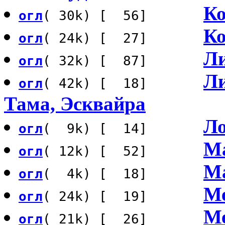
Ко
огл
( 30k) [ 56]
Ко
огл
( 24k) [ 27]
Ли
огл
( 32k) [ 87]
Ли
огл
( 42k) [ 18]
Тама, Эсквайра
Ло
огл
( 9k) [ 14]
Ма
огл
( 12k) [ 52]
М
огл
( 4k) [ 18]
Ме
огл
( 24k) [ 19]
М
огл
( 21k) [ 26]