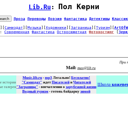
Пол Керни
Lib.Ru
: 
Проза
Переводы
Поэзия
Фантастика
Детективы
Классик
][
Самиздат
][
Музыка
][
Художники
][
Заграница
][
Туризм
][
ArtOfW
: 
Современная
Фантастика
Остросюжетная
Фотохостинг
 [
Зерк
При 
Маil:
max@lib.ru
Music.lib.ru
-
mp3
Легально!
Бесплатно!
е истории
"Самиздат"
ждет
Писателей
и
Читателей
Школа
кожевен
ые галереи
"Заграница"
- впечатления о
зарубежной жизни
Водный туризм
- готовь байдарку
зимой