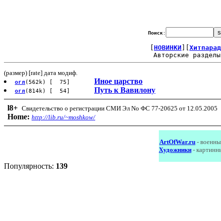
Поиск
:
[
НОВИНКИ
][
Хитпарад
Авторские разделы
(размер) [rate] дата модиф.
Иное царство
огл
(562k) [ 75]
Путь к Вавилону
огл
(814k) [ 54]
l8
+
Свидетельство о регистрации СМИ Эл No ФС 77-20625 от 12.05.2005
Home:
http://lib.ru/~moshkow/
ArtOfWar.ru
- военны
Художники
- картинн
Популярность:
139