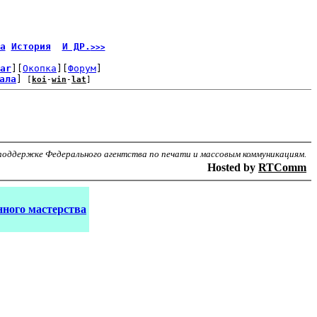
а
История
И ДР.
>>>
ar
][
Окопка
][
Форум
]
ала
]
 [
koi
-
win
-
lat
]
поддержке Федерального агентства по печати и массовым коммуникациям.
Hosted by
RTComm
ного мастерства