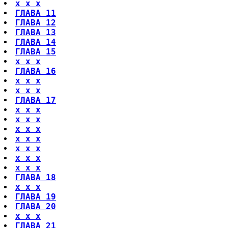
x x x
ГЛАВА 11
ГЛАВА 12
ГЛАВА 13
ГЛАВА 14
ГЛАВА 15
x x x
ГЛАВА 16
x x x
x x x
ГЛАВА 17
x x x
x x x
x x x
x x x
x x x
x x x
x x x
ГЛАВА 18
x x x
ГЛАВА 19
ГЛАВА 20
x x x
ГЛАВА 21