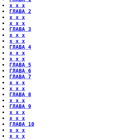
x x x
ГЛАВА 2
x x x
x x x
ГЛАВА 3
x x x
x x x
ГЛАВА 4
x x x
x x x
ГЛАВА 5
ГЛАВА 6
ГЛАВА 7
x x x
x x x
ГЛАВА 8
x x x
ГЛАВА 9
x x x
x x x
ГЛАВА 10
x x x
x x x