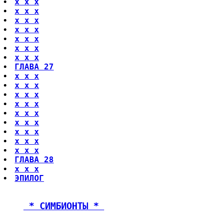
x x x
x x x
x x x
x x x
x x x
x x x
x x x
ГЛАВА 27
x x x
x x x
x x x
x x x
x x x
x x x
x x x
x x x
x x x
ГЛАВА 28
x x x
ЭПИЛОГ
 * СИМБИОНТЫ * 