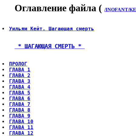
Оглавление файла (
/INOFANT/KEJ
Уильям Кейт. Шагающая смерть
 * ШАГАЮЩАЯ СМЕРТЬ * 
ПРОЛОГ
ГЛАВА 1
ГЛАВА 2
ГЛАВА 3
ГЛАВА 4
ГЛАВА 5
ГЛАВА 6
ГЛАВА 7
ГЛАВА 8
ГЛАВА 9
ГЛАВА 10
ГЛАВА 11
ГЛАВА 12