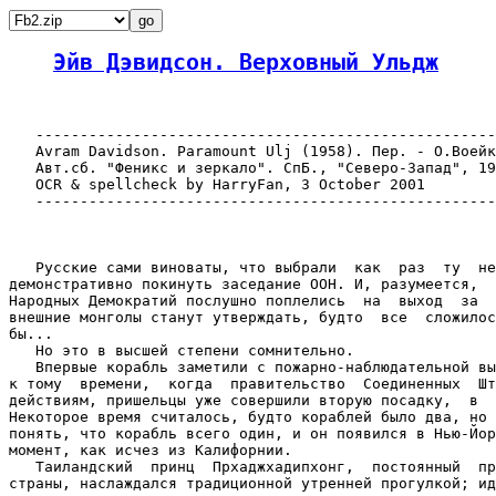
Эйв Дэвидсон. Верховный Ульдж