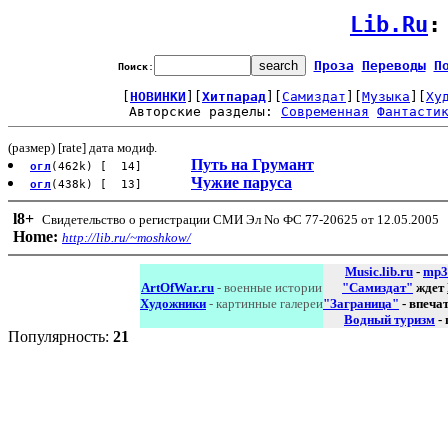
Lib.Ru
:
Проза
Переводы
П
Поиск
:
[
НОВИНКИ
][
Хитпарад
][
Самиздат
][
Музыка
][
Ху
Авторские разделы: 
Современная
Фантасти
(размер) [rate] дата модиф.
Путь на Грумант
огл
(462k) [ 14]
Чужие паруса
огл
(438k) [ 13]
l8
+
Свидетельство о регистрации СМИ Эл No ФС 77-20625 от 12.05.2005
Home:
http://lib.ru/~moshkow/
Music.lib.ru
-
mp3
ArtOfWar.ru
- военные истории
"Самиздат"
ждет
Художники
- картинные галереи
"Заграница"
- впеча
Водный туризм
-
Популярность:
21