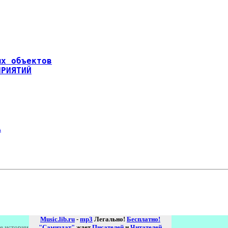
ых объектов
ПРИЯТИЙ
А
Music.lib.ru
-
mp3
Легально!
Бесплатно!
е истории
"Самиздат"
ждет
Писателей
и
Читателей