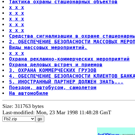
Тактика охраны стационарных объектов
x x x
x x x
x x x
x x x
x x x
Средства сигнализации в охране стационарн
2. ОБЕСПЕЧЕНИЕ БЕЗОПАСНОСТИ МАССОВЫХ МЕРО
Виды массовых мероприятий.
x x x
Охрана рекламно-коммерческих мероприятий
Охрана деловых встреч и приемов
3. ОХРАНА КОММЕРЧЕСКИХ ГРУЗОВ
4. ОБЕСПЕЧЕНИЕ БЕЗОПАСНОСТИ КЛИЕНТОВ БАНК
5. ИНОСТРАННЫЙ ПАРТНЕР ДОЛЖЕН ЗНАТЬ...
Поездом, автобусом, самолетом
На автомобиле
Size: 311763 bytes
Last-modified: Mon, 23 Mar 1998 11:48:28 GmT
ArtOfWar.ru
- военны