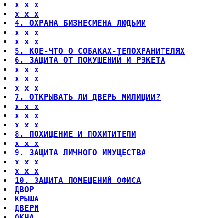
x x x
x x x
4. ОХРАНА БИЗНЕСМЕНА ЛЮДЬМИ
x x x
x x x
5. КОЕ-ЧТО О СОБАКАХ-ТЕЛОХРАНИТЕЛЯХ
6. ЗАЩИТА ОТ ПОКУШЕНИЙ И РЭКЕТА
x x x
x x x
x x x
7. ОТКРЫВАТЬ ЛИ ДВЕРЬ МИЛИЦИИ?
x x x
x x x
x x x
8. ПОХИЩЕНИЕ И ПОХИТИТЕЛИ
x x x
9. ЗАЩИТА ЛИЧНОГО ИМУЩЕСТВА
x x x
x x x
10. ЗАЩИТА ПОМЕЩЕНИЙ ОФИСА
ДВОР
КРЫША
ДВЕРИ
ОКНА