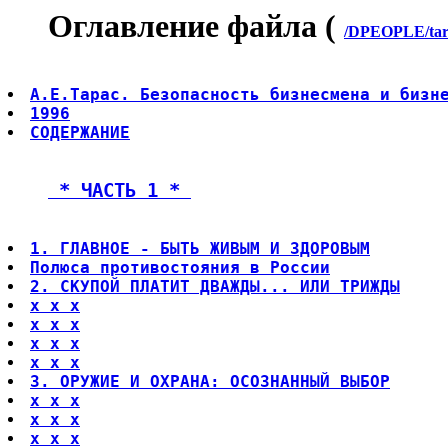
Оглавление файла (
/DPEOPLE/tara
А.Е.Тарас. Безопасность бизнесмена и бизн
1996
СОДЕРЖАНИЕ
 * ЧАСТЬ 1 * 
1. ГЛАВНОЕ - БЫТЬ ЖИВЫМ И ЗДОРОВЫМ
Полюса противостояния в России
2. СКУПОЙ ПЛАТИТ ДВАЖДЫ... ИЛИ ТРИЖДЫ
x x x
x x x
x x x
x x x
3. ОРУЖИЕ И ОХРАНА: ОСОЗНАННЫЙ ВЫБОР
x x x
x x x
x x x