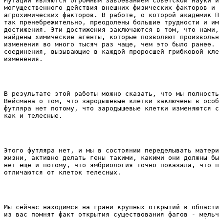
Мутации являются огромным завоеванием советской науки и
могущественного действия внешних физических факторов и 
агрохимических факторов. В работе, о которой академик П
так пренебрежительно, преодолены большие трудности и им
достижения. Эти достижения заключаются в том, что нами,
найдены химические агенты, которые позволяют произвольн
изменения во много тысяч раз чаще, чем это было ранее. 
соединения, вызывающие в каждой проросшей грибковой кле
изменения. 
В результате этой работы можно сказать, что мы полность
Вейсмана о том, что зародышевые клетки заключены в особ
футляра нет потому, что зародышевые клетки изменяются с
как и телесные. 
Этого футляра нет, и мы в состоянии переделывать матери
жизни, активно делать гены такими, какими они должны бы
нет еще и потому, что эмбриология точно показала, что п
отличаются от клеток телесных. 
Мы сейчас находимся на грани крупных открытий в области
из вас помнят факт открытия существования фагов - мельч