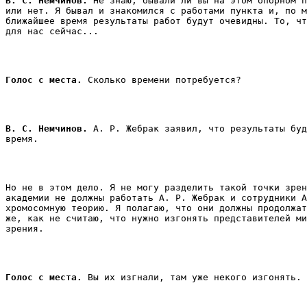
В. С. Немчинов.
 Не знаю, бывали ли вы на этом опорном п
или нет. Я бывал и знакомился с работами пункта и, по м
ближайшее время результаты работ будут очевидны. То, чт
для нас сейчас... 
Голос с места. 
Сколько времени потребуется? 
В. С. Немчинов.
 А. Р. Жебрак заявил, что результаты буд
время. 
Но не в этом дело. Я не могу разделить такой точки зрен
академии не должны работать А. Р. Жебрак и сотрудники А
хромосомную теорию. Я полагаю, что они должны продолжат
же, как не считаю, что нужно изгонять представителей ми
зрения. 
Голос с места. 
Вы их изгнали, там уже некого изгонять.