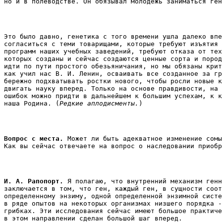
но и в полеводстве. Он обязывал молодежь заниматься ген
Это было давно, генетика с того времени ушла далеко впе
согласиться с теми товарищами, которые требуют изъятия 
программ наших учебных заведений, требуют отказа от тех
которых созданы и сейчас создаются ценные сорта и пород
идти по пути простого обезьяничания, но мы обязаны крит
как учил нас В. И. Ленин, осваивать все созданное за гр
бережно подхватывать ростки нового, чтобы росли новые к
двигать науку вперед. Только на основе правдивости, на 
ошибок можно придти в дальнейшем к большим успехам, к к
наша Родина. (
Редкие аплодисменты.
) 
Вопрос с места. 
Может ли быть адекватное изменение сомы
И. А. Рапопорт.
 Я полагаю, что внутренний механизм генн
заключается в том, что ген, каждый ген, в сущности соот
определенному энзиму, одной определенной энзимной систе
в ряде опытов на некоторых организмах низшего порядка -
грибках. Эти исследования сейчас имеют большое практиче
в этом направлении сделан большой шаг вперед. 