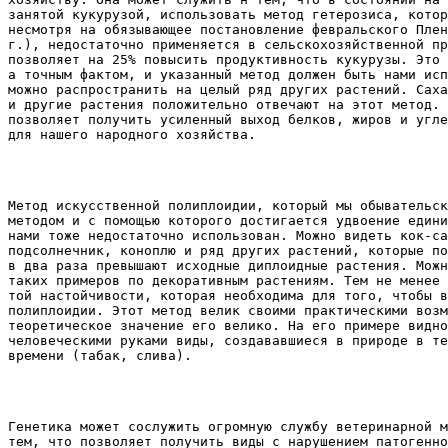
занятой кукурузой, использовать метод гетерозиса, котор
несмотря на обязывающее постановление февральского Плен
г.), недостаточно применяется в сельскохозяйственной пр
позволяет на 25% повысить продуктивность кукурузы. Это 
а точным фактом, и указанный метод должен быть нами исп
можно распространить на целый ряд других растений. Саха
и другие растения положительно отвечают на этот метод. 
позволяет получить усиленный выход белков, жиров и угле
для нашего народного хозяйства. 
Метод искусственной полиплоидии, который мы обывательск
методом и с помощью которого достигается удвоение едини
нами тоже недостаточно использован. Можно видеть кок-са
подсолнечник, коноплю и ряд других растений, которые по
в два раза превышают исходные диплоидные растения. Можн
таких примеров по декоративным растениям. Тем не менее 
той настойчивости, которая необходима для того, чтобы в
полиплоидии. Этот метод велик своими практическими возм
теоретическое значение его велико. На его примере видно
человеческими руками виды, создававшиеся в природе в те
времени (табак, слива). 
Генетика может сослужить огромную службу ветеринарной м
тем, что позволяет получить виды с нарушением патогенно