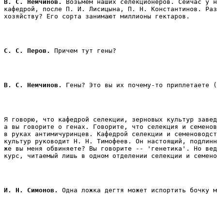
В. С. Немчинов.
 Возьмем наших селекционеров. Сейчас у н
кафедрой, после П. И. Лисицына, П. Н. Константинов. Раз
хозяйству? Его сорта занимают миллионы гектаров.
С. С. Перов.
 Причем тут гены? 
В. С. Немчинов.
 Гены? Это вы их почему-то приплетаете (
Я говорю, что кафедрой селекции, зерновых культур завед
а вы говорите о генах. Говорите, что селекция и семенов
в руках антимичуринцев. Кафедрой селекции и семеноводст
культур руководит Н. Н. Тимофеев. Он настоящий, подлинн
же вы меня обвиняете? Вы говорите -- 'генетика'. Но вед
курс, читаемый лишь в одном отделении селекции и семено
И. Н. Симонов.
 Одна ложка дегтя может испортить бочку м