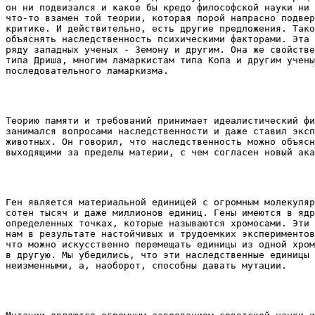
он ни подвизался и какое бы кредо философской науки ни 
что-то взамен той теории, которая порой напрасно подвер
критике. И действительно, есть другие предложения. Тако
объяснять наследственность психическими факторами. Эта 
ряду западных ученых - Земону и другим. Она же свойстве
типа Дриша, многим ламаркистам типа Копа и другим учены
последовательного ламаркизма. 
Теорию памяти и требований принимает идеалистический фи
занимался вопросами наследственности и даже ставил эксп
животных. Он говорил, что наследственность можно объясн
выходящими за пределы материи, с чем согласен новый ака
Ген является материальной единицей с огромным молекуляр
сотен тысяч и даже миллионов единиц. Гены имеются в ядр
определенных точках, которые называются хромосами. Эти 
нам в результате настойчивых и трудоемких экспериментов
что можно искусственно перемещать единицы из одной хром
в другую. Мы убедились, что эти наследственные единицы 
неизменными, а, наоборот, способны давать мутации. 