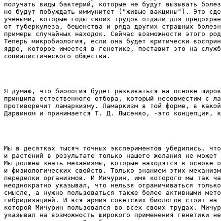
получать виды бактерий, которые не будут вызывать болез
но будут побуждать иммунитет ("живые вакцины"). Это сде
учеными, которые годы своих трудов отдали для предохран
от туберкулеза, бешенства и ряда других страшных болезн
примеры случайных находок. Сейчас возможности этого род
Теперь микробиология, если она будет критически восприн
ядро, которое имеется в генетике, поставит это на служб
социалистического общества. 
Я думаю, что биология будет развиваться на основе широк
принципа естественного отбора, который несовместим с ла
противоречит ламаркизму. Ламаркизм в той форме, в какой
Мы в десятках тысяч точных экспериментов убедились, что
и растений в результате только нашего желания не может 
Мы должны знать механизмы, которые находятся в основе о
и физиологических свойств. Только знанием этих механизм
переделки организмов. И Мичурин, имя которого мы так ча
неоднократно указывал, что нельзя ограничиваться только
смысле, а нужно пользоваться также более активными мето
гибридизацией. И вся армия советских биологов стоит на 
которой Мичурин пользовался во всех своих трудах. Мичур
указывал на возможность широкого применения генетики не