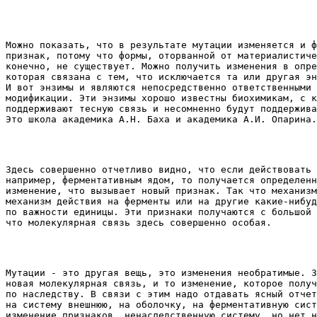
Можно показать, что в результате мутации изменяется и ф
признак, потому что формы, оторванной от материалистиче
конечно, не существует. Можно получить изменения в опре
которая связана с тем, что исключается та или другая эн
И вот энзимы и являются непосредственно ответственными 
модификации. Эти энзимы хорошо известны биохимикам, с к
поддерживают тесную связь и несомненно будут поддержива
Это школа академика А.Н. Баха и академика А.И. Опарина.
Здесь совершенно отчетливо видно, что если действовать 
например, ферментативным ядом, то получается определенн
изменение, что вызывает новый признак. Так что механизм
механизм действия на ферменты или на другие какие-нибуд
по важности единицы. Эти признаки получаются с большой 
что молекулярная связь здесь совершенно особая. 
Мутации - это другая вещь, это изменения необратимые. З
новая молекулярная связь, и то изменение, которое получ
по наследству. В связи с этим надо отдавать ясный отчет
на систему внешнюю, на оболочку, на ферментативную сист
изменение признаков, ненаследственную систему, но нет н