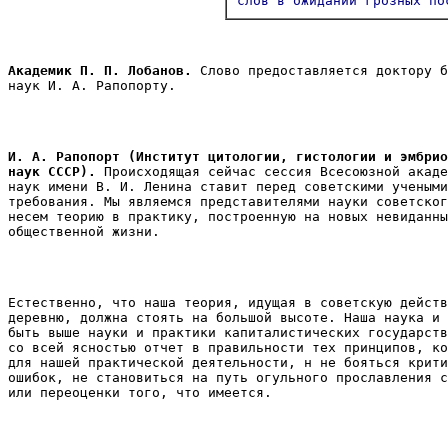
слов в ожидании грозных по
Академик П. П. Лобанов.
 Слово предоставляется доктору б
наук И. А. Рапопорту. 
И. А. Рапопорт (Институт цитологии, гистологии и эмбрио
наук СССР). 
Происходящая сейчас сессия Всесоюзной акаде
наук имени В. И. Ленина ставит перед советскими учеными
требования. Мы являемся представителями науки советског
несем теорию в практику, построенную на новых невиданны
общественной жизни. 
Естественно, что наша теория, идущая в советскую действ
деревню, должна стоять на большой высоте. Наша наука и 
быть выше науки и практики капиталистических государств
со всей ясностью отчет в правильности тех принципов, ко
для нашей практической деятельности, н не бояться крити
ошибок, не становиться на путь огульного прославления с
или переоценки того, что имеется. 