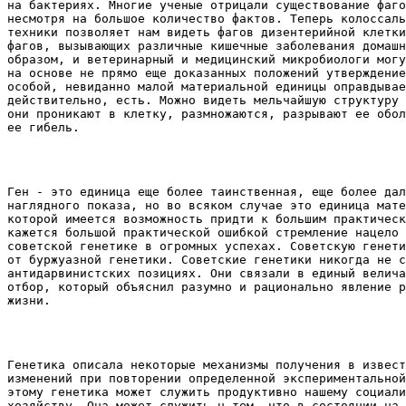
на бактериях. Многие ученые отрицали существование фаго
несмотря на большое количество фактов. Теперь колоссаль
техники позволяет нам видеть фагов дизентерийной клетки
фагов, вызывающих различные кишечные заболевания домашн
образом, и ветеринарный и медицинский микробиологи могу
на основе не прямо еще доказанных положений утверждение
особой, невиданно малой материальной единицы оправдывае
действительно, есть. Можно видеть мельчайшую структуру 
они проникают в клетку, размножаются, разрывают ее обол
ее гибель. 
Ген - это единица еще более таинственная, еще более дал
наглядного показа, но во всяком случае это единица мате
которой имеется возможность придти к большим практическ
кажется большой практической ошибкой стремление нацело 
советской генетике в огромных успехах. Советскую генети
от буржуазной генетики. Советские генетики никогда не с
антидарвинистских позициях. Они связали в единый велича
отбор, который объяснил разумно и рационально явление р
жизни. 
Генетика описала некоторые механизмы получения в извест
изменений при повторении определенной экспериментальной
этому генетика может служить продуктивно нашему социали
хозяйству. Она может служить н тем, что в состоянии на 