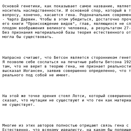
Основой генетики, как показывает самое название, являет
носитель наследственности. И основной спор, который в т
вопросу, конечно, касается гена. Родоначальник современ
- Чарлз Дарвин. Чтобы в этом убедиться, достаточно проч
его книги "Происхождение видов", глав, являющихся не сл
плодом воображения великого человека, а результатом 27-
Без признания материальной базы теория естественного от
могла бы существовать. 
Напрасно считают, что Бетсон является сторонником генет
Я позволю себе сослаться на печатные работы Бетсона 192
там, что не верит в теорию гена, не признает реальности
высказал Иогансен, заявив совершенно определенно, что т
реального под собой не имеет. 
На этой же точке зрения стоял Лотси, который совершенно
сказал, что мутации не существуют и что ген как материа
не существует. 
Многие из этих авторов полностью отрицают связь гена с 
Естественно, что всякому идеалисту, на каком бы поприще