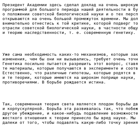
Президент Академии здесь сделал доклад на очень широкую
программой для большого периода нашей деятельности в бу
о положении советской биологической науки и о тех персп
открываются на очень большой промежуток времени. Мы дол
внимательно отнестись к той критике, которой подверг то
отрасли советской биологической науки, в частности общу
и теорию наследственности, т. е. современную генетику. 
Уже сама необходимость каких-то механизмов, которые зак
изменения, чем бы они ни вызывались, требует очень точн
Генетика посильно пытается разрешить этот вопрос, ставя
те материалы, которые получаются в эксперименте и соотв
Естественно, что различные гипотезы, которые родятся в 
и те теории, которые имеются на широком поприще науки, 
противоречиями. В борьбе рождается истина. 
Так, современная теория света является плодом борьбы дв
и корпускулярной. Борьба эта развивалась так, что побеж
другое убеждение, и какое-нибудь подавление возможносте
жесткого отношения к теории принесло бы вред науке. Мы 