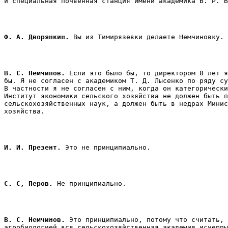
и специальная почвенная станция имени академика В. Р. В
Ф. А. Дворянкин.
 Вы из Тимирязевки делаете Немчиновку. 
В. С. Немчинов. 
Если это было бы, то директором 8 лет я
бы. Я не согласен с академиком Т. Д. Лысенко по ряду су
В частности я не согласен с ним, когда он категорически
Институт экономики сельского хозяйства не должен быть п
сельскохозяйственных наук, а должен быть в недрах Минис
хозяйства. 
И. И. Презент.
 Это не принципиально. 
С. С, Перов.
 Не принципиально. 
В. С. Немчинов. 
Это принципиально, потому что считать, 
агробиологией вся сельскохозяйственная академия исчерпы