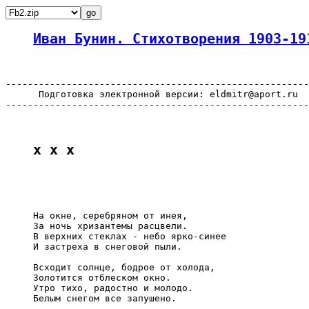
Иван Бунин. Стихотворения 1903-19
-------------------------------------------------------
      Подготовка электронной версии: eldmitr@aport.ru

-------------------------------------------------------
x x x
     На окне, серебряном от инея,

     За ночь хризантемы расцвели.

     В верхних стеклах - небо ярко-синее

     И застреха в снеговой пыли.

     Всходит солнце, бодрое от холода,

     Золотится отблеском окно.

     Утро тихо, радостно и молодо.

     Белым снегом все запушено.
