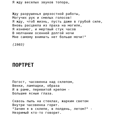
     Я жду веселых звуков топора,

     Жду разрушенья дерзостной работы,

     Могучих рук и смелых голосов!

     Я жду, чтоб жизнь, пусть даже в грубой силе,

     Вновь расцвела из праха на могиле,

     Я изнемог, и мертвый стук часов

     В молчании осенней долгой ночи

     Мне самому внимать нет больше мочи!"

(1903)
ПОРТРЕТ
     Погост, часовенка над склепом,

     Венки, лампадки, образа

     И в раме, перевитой крепом -

     Большие ясные глаза.

     Сквозь пыль на стеклах, жарким светом

     Внутри часовенка горит.

     "Зачем я в склепе, в полдень, летом?" -

     Незримый кто-то говорит.
