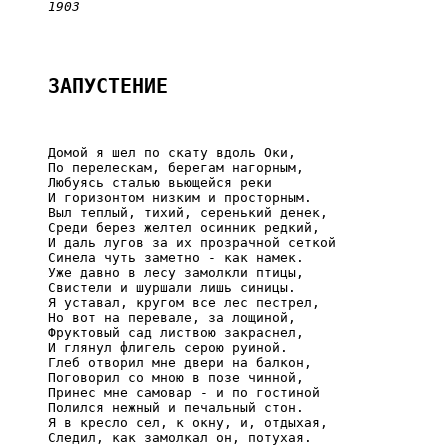
1903
ЗАПУСТЕНИЕ
     Домой я шел по скату вдоль Оки,

     По перелескам, берегам нагорным,

     Любуясь сталью вьющейся реки

     И горизонтом низким и просторным.

     Выл теплый, тихий, серенький денек,

     Среди берез желтел осинник редкий,

     И даль лугов за их прозрачной сеткой

     Синела чуть заметно - как намек.

     Уже давно в лесу замолкли птицы,

     Свистели и шуршали лишь синицы.

     Я уставал, кругом все лес пестрел,

     Но вот на перевале, за лощиной,

     Фруктовый сад листвою закраснел,

     И глянул флигель серою руиной.

     Глеб отворил мне двери на балкон,

     Поговорил со мною в позе чинной,

     Принес мне самовар - и по гостиной

     Полился нежный и печальный стон.

     Я в кресло сел, к окну, и, отдыхая,

     Следил, как замолкал он, потухая.
