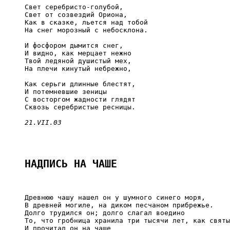
     Свет серебристо-голубой,

     Свет от созвездий Ориона,

     Как в сказке, льется над тобой

     На снег морозный с небосклона.

     И фосфором дымится снег,

     И видно, как мерцает нежно

     Твой ледяной душистый мех,

     На плечи кинутый небрежно,

     Как серьги длинные блестят,

     И потемневшие зеницы

     С восторгом жадности глядят

     Сквозь серебристые ресницы.

21.VII.03
НАДПИСЬ НА ЧАШЕ
     Древнюю чашу нашел он у шумного синего моря,

     В древней могиле, на диком песчаном прибрежье.

     Долго трудился он; долго слагал воедино

     То, что гробница хранила три тысячи лет, как святы
     И прочитал он на чаше
