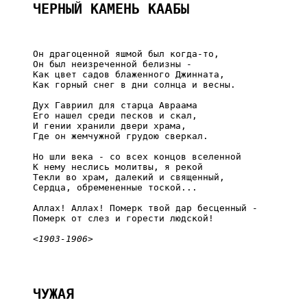
ЧЕРНЫЙ КАМЕНЬ КААБЫ
     Он драгоценной яшмой был когда-то,

     Он был неизреченной белизны -

     Как цвет садов блаженного Джинната,

     Как горный снег в дни солнца и весны.

     Дух Гавриил для старца Авраама

     Его нашел среди песков и скал,

     И гении хранили двери храма,

     Где он жемчужной грудою сверкал.

     Но шли века - со всех концов вселенной

     К нему неслись молитвы, я рекой

     Текли во храм, далекий и священный,

     Сердца, обремененные тоской...

     Аллах! Аллах! Померк твой дар бесценный -

     Померк от слез и горести людской!

<1903-1906>
ЧУЖАЯ