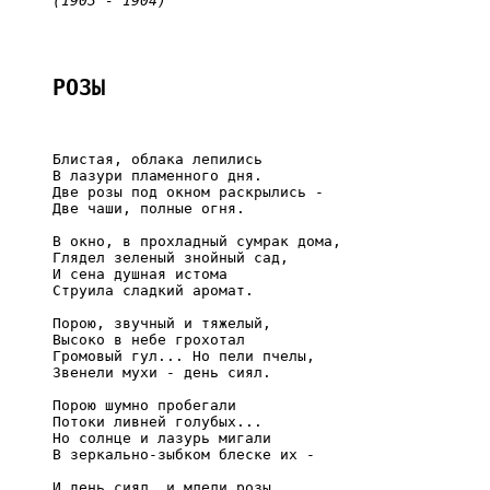
(1903 - 1904)
РОЗЫ
     Блистая, облака лепились

     В лазури пламенного дня.

     Две розы под окном раскрылись -

     Две чаши, полные огня.

     В окно, в прохладный сумрак дома,

     Глядел зеленый знойный сад,

     И сена душная истома

     Струила сладкий аромат.

     Порою, звучный и тяжелый,

     Высоко в небе грохотал

     Громовый гул... Но пели пчелы,

     Звенели мухи - день сиял.

     Порою шумно пробегали

     Потоки ливней голубых...

     Но солнце и лазурь мигали

     В зеркально-зыбком блеске их -

     И день сиял, и млели розы,
