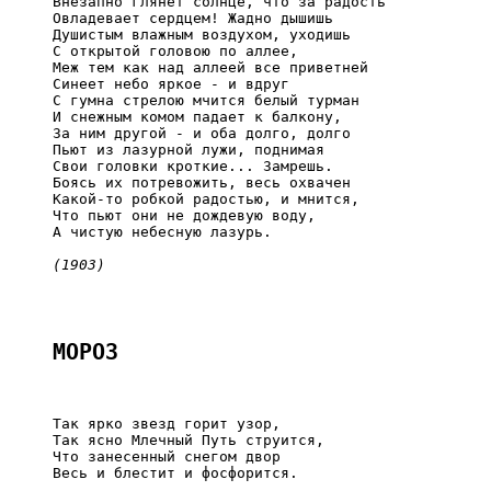
     Внезапно глянет солнце, что за радость

     Овладевает сердцем! Жадно дышишь

     Душистым влажным воздухом, уходишь

     С открытой головою по аллее,

     Меж тем как над аллеей все приветней

     Синеет небо яркое - и вдруг

     С гумна стрелою мчится белый турман

     И снежным комом падает к балкону,

     За ним другой - и оба долго, долго

     Пьют из лазурной лужи, поднимая

     Свои головки кроткие... Замрешь.

     Боясь их потревожить, весь охвачен

     Какой-то робкой радостью, и мнится,

     Что пьют они не дождевую воду,

     А чистую небесную лазурь.

(1903)
МОРОЗ
     Так ярко звезд горит узор,

     Так ясно Млечный Путь струится,

     Что занесенный снегом двор

     Весь и блестит и фосфорится.
