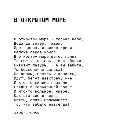
В ОТКРЫТОМ МОРЕ
     В открытом море - только небо,

     Вода да ветер. Тяжело

     Идет волна, и низко кренит

     Фелюка серое крыло.

     В открытом море ветер гонит

     То свет, то тень - и в облака

     Сквозит лазурь... А ты забыта,

     Ты бесконечно далека!

     Но волны, пенясь и качаясь,

     Идут, бегут навстречу мне

     И кто-то синими глазами

     Глядит в мелькающей волне.

     И что-то вольное, живое,

     Как эта синяя вода,

     Опять, опять напоминает

     То, что забыто навсегда!

<1903-1905>