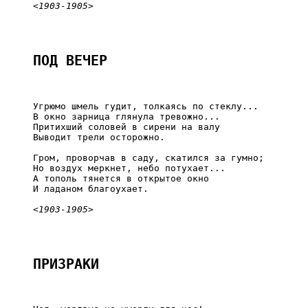
<1903-1905>
ПОД ВЕЧЕР
     Угрюмо шмель гудит, толкаясь по стеклу...

     В окно зарница глянула тревожно...

     Притихший соловей в сирени на валу

     Выводит трели осторожно.

     Гром, проворчав в саду, скатился за гумно;

     Но воздух меркнет, небо потухает...

     А тополь тянется в открытое окно

     И ладаном благоухает.

<1903-1905>
ПРИЗРАКИ