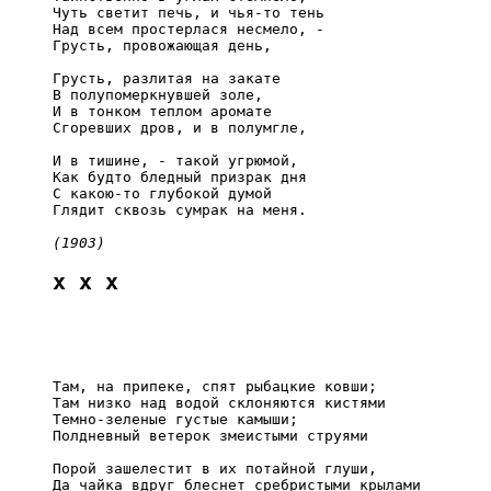
     Чуть светит печь, и чья-то тень

     Над всем простерлася несмело, -

     Грусть, провожающая день,

     Грусть, разлитая на закате

     В полупомеркнувшей золе,

     И в тонком теплом аромате

     Сгоревших дров, и в полумгле,

     И в тишине, - такой угрюмой,

     Как будто бледный призрак дня

     С какою-то глубокой думой

     Глядит сквозь сумрак на меня.

(1903)
x x x
     Там, на припеке, спят рыбацкие ковши;

     Там низко над водой склоняются кистями

     Темно-зеленые густые камыши;

     Полдневный ветерок змеистыми струями

     Порой зашелестит в их потайной глуши,

     Да чайка вдруг блеснет сребристыми крылами
