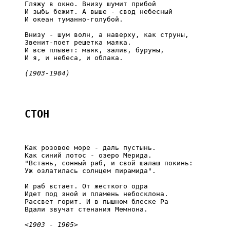
     Гляжу в окно. Внизу шумит прибой

     И зыбь бежит. А выше - свод небесный

     И океан туманно-голубой.

     Внизу - шум волн, а наверху, как струны,

     Звенит-поет решетка маяка.

     И все плывет: маяк, залив, буруны,

     И я, и небеса, и облака.

(1903-1904)
СТОН
     Как розовое море - даль пустынь.

     Как синий лотос - озеро Мерида.

     "Встань, сонный раб, и свой шалаш покинь:

     Уж озлатилась солнцем пирамида".

     И раб встает. От жесткого одра

     Идет под зной и пламень небосклона.

     Рассвет горит. И в пышном блеске Ра

     Вдали звучат стенания Мемнона.

<1903 - 1905>