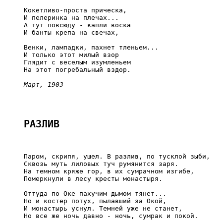
     Кокетливо-проста прическа,

     И пелеринка на плечах...

     А тут повсюду - капли воска

     И банты крепа на свечах,

     Венки, лампадки, пахнет тленьем...

     И только этот милый взор

     Глядит с веселым изумленьем

     На этот погребальный вздор.

Март, 1903
РАЗЛИВ
     Паром, скрипя, ушел. В разлив, по тусклой зыби,

     Сквозь муть лиловых туч румянится заря.

     На темном кряже гор, в их сумрачном изгибе,

     Померкнули в лесу кресты монастыря.

     Оттуда по Оке пахучим дымом тянет...

     Но и костер потух, пылавший за Окой,

     И монастырь уснул. Темней уже не станет,

     Но все же ночь давно - ночь, сумрак и покой.
