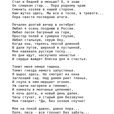
     Стал и бедней и меньше? О, я знаю -

     Он слишком стар... Пора родному краю

     Сменить хозяев в нашей стороне.

     Нам жутко здесь. Мы все в тоске, в тревоге...

     Пора свести последние итоги.

     Печален долгий вечер в октябре!

     Любил я осень позднюю в России.

     Любил лесок багряный на горе,

     Простор полей и сумерки глухие,

     Любил стальную, серую Оку,

     Когда она, теряясь лентой длинной

     В дали лугов, широкой и пустынной,

     Мне навевала русскую тоску...

     Но дни идут, наскучило ненастье -

     И сердце жаждет блеска дня и счастья.

     Томит меня немая тишина.

     Томит гнезда немого запустенье.

     Я вырос здесь. Но смотрит из окна

     Заглохший сад. Над домом реет тленье,

     И скупо в нем мерцает огонек.

     Уж свечи нагорели и темнеют,

     И комнаты в молчанье цепенеют,

     А ночь долга, и новый день далек.

     Часы стучат, и старый дом беззвучно

     Мне говорит: "Да, без хозяев скучно!

     Мне на покой давно, давно пора...

     Поля, леса - все глохнет без заботы...
