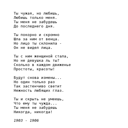
     Ты чужая, но любишь,

     Любишь только меня.

     Ты меня не забудешь

     До последнего дня.

     Ты покорно и скромно

     Шла за ним от венца.

     Но лицо ты склонила -

     Он не видел лица.

     Ты с ним женщиной стала,

     Но не девушка ль ты?

     Сколько в каждом движенье

     Простоты, красоты!

     Будут снова измены...

     Но один только раз

     Так застенчиво светит

     Нежность любящих глаз.

     Ты и скрыть не умеешь,

     Что ему ты чужда...

     Ты меня не забудешь

     Никогда, никогда!

1903 - 1906