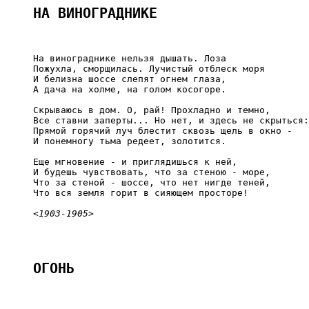
НА ВИНОГРАДНИКЕ
     На винограднике нельзя дышать. Лоза

     Пожухла, сморщилась. Лучистый отблеск моря

     И белизна шоссе слепят огнем глаза,

     А дача на холме, на голом косогоре.

     Скрываюсь в дом. О, рай! Прохладно и темно,

     Все ставни заперты... Но нет, и здесь не скрыться:

     Прямой горячий луч блестит сквозь щель в окно -

     И понемногу тьма редеет, золотится.

     Еще мгновение - и приглядишься к ней,

     И будешь чувствовать, что за стеною - море,

     Что за стеной - шоссе, что нет нигде теней,

     Что вся земля горит в сияющем просторе!

<1903-1905>
ОГОНЬ