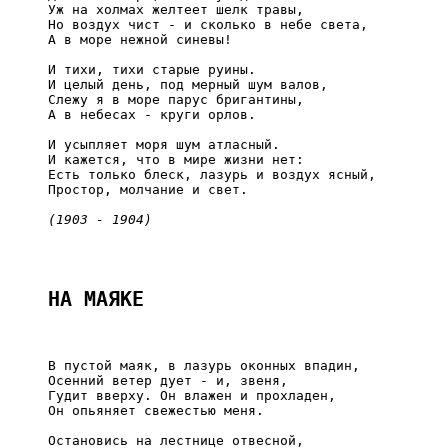
     Уж на холмах желтеет шелк травы,

     Но воздух чист - и сколько в небе света,

     А в море нежной синевы!

     И тихи, тихи старые руины.

     И целый день, под мерный шум валов,

     Слежу я в море парус бригантины,

     А в небесах - круги орлов.

     И усыпляет моря шум атласный.

     И кажется, что в мире жизни нет:

     Есть только блеск, лазурь и воздух ясный,

     Простор, молчание и свет.

(1903 - 1904)
НА МАЯКЕ
     В пустой маяк, в лазурь оконных впадин,

     Осенний ветер дует - и, звеня,

     Гудит вверху. Он влажен и прохладен,

     Он опьяняет свежестью меня.

     Остановись на лестнице отвесной,
