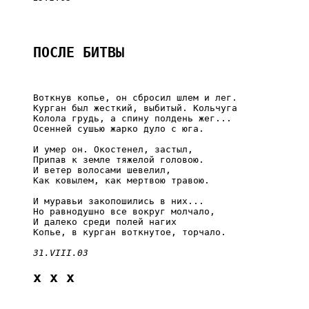
ПОСЛЕ БИТВЫ
     Воткнув копье, он сбросил шлем и лег.

     Курган был жесткий, выбитый. Кольчуга

     Колола грудь, а спину полдень жег...

     Осенней сушью жарко дуло с юга.

     И умер он. Окостенел, застыл,

     Припав к земле тяжелой головою.

     И ветер волосами шевелил,

     Как ковылем, как мертвою травою.

     И муравьи закопошились в них...

     Но равнодушно все вокруг молчало,

     И далеко среди полей нагих

     Копье, в курган воткнутое, торчало.

31.VIII.03
x x x