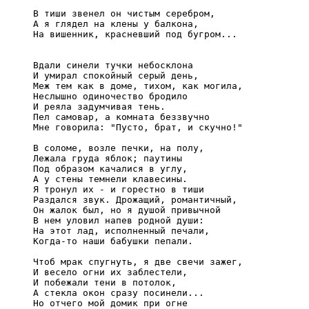
     В тиши звенел он чистым серебром,

     А я глядел на клены у балкона,

     На вишенник, красневший под бугром...

     Вдали синели тучки небосклона

     И умирал спокойный серый день,

     Меж тем как в доме, тихом, как могила,

     Неслышно одиночество бродило

     И реяла задумчивая тень.

     Пел самовар, а комната беззвучно

     Мне говорила: "Пусто, брат, и скучно!"

     В соломе, возле печки, на полу,

     Лежала груда яблок; паутины

     Под образом качалися в углу,

     А у стены темнели клавесины.

     Я тронул их - и горестно в тиши

     Раздался звук. Дрожащий, романтичный,

     Он жалок был, но я душой привычной

     В нем уловил напев родной души:

     На этот лад, исполненный печали,

     Когда-то наши бабушки пепали.

     Чтоб мрак спугнуть, я две свечи зажег,

     И весело огни их заблестели,

     И побежали тени в потолок,

     А стекла окон сразу посинели...

     Но отчего мой домик при огне
