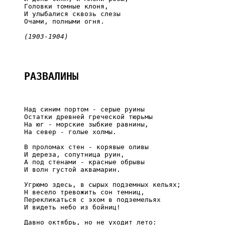
     Головки томные клоня,

     И улыбалися сквозь слезы

     Очами, полными огня.

(1903-1904)
РАЗВАЛИНЫ
     Над синим портом - серые руины

     Остатки древней греческой тюрьмы

     На юг - морские зыбкие равнины,

     На север - голые холмы.

     В проломах стен - корявые оливы

     И дереза, сопутница руин,

     А под стенами - красные обрывы

     И волн густой аквамарин.

     Угрюмо здесь, в сырых подземных кельях;

     Н весело тревожить сон темниц,

     Перекликаться с эхом в подземельях

     И видеть небо из бойниц!

     Давно октябрь, но не уходит лето:
