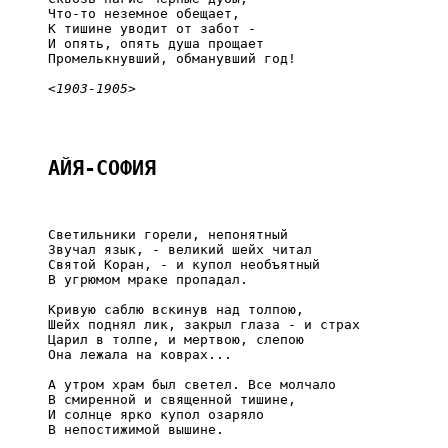
     Что-то неземное обещает,

     К тишине уводит от забот -

     И опять, опять душа прощает

     Промелькнувший, обманувший год!

<1903-1905>
АЙЯ-СОФИЯ
     Светильники горели, непонятный

     Звучал язык, - великий шейх читал

     Святой Коран, - и купол необъятный

     В угрюмом мраке пропадал.

     Кривую саблю вскинув над толпою,

     Шейх поднял лик, закрыл глаза - и страх

     Царил в толпе, и мертвою, слепою

     Она лежала на коврах...

     А утром храм был светел. Все молчало

     В смиренной и священной тишине,

     И солнце ярко купол озаряло

     В непостижимой вышине.
