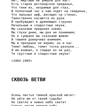
     Нет, мертвые не умерли для нас!

     Есть старое шотландское преданье,

     Что тени их, незримые для глаз,

     В полночный час к нам ходят на свиданье,

     Что пыльных арф, висящих на стенах,

     Таинственно касаются их руки

     И пробуждают в дремлющих струнах

     Печальные и сладостные звуки.

     Мы сказками предания зовем,

     Мы глухи днем, мы дня не понимаем;

     Но в сумраке мы сказками живем

     И тишине доверчиво внимаем.

     Мы в призраки не верим; но и нас

     Томит любовь, томит тоска разлуки...

     Я им внимал, я слышал их не раз,

     Те грустные и сладостные звуки!

<1903-1905>
СКВОЗЬ ВЕТВИ
     Осень листья темной краской метит:

     Не уйти им от своей судьбы!

     Но светло и нежно небо светит

     Сквозь нагие черные дубы,
