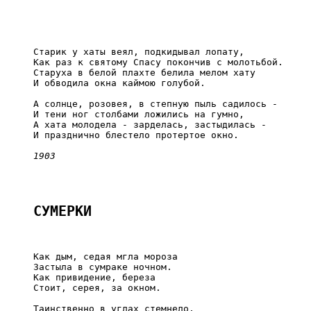
     Старик у хаты веял, подкидывал лопату,

     Как раз к святому Спасу покончив с молотьбой.

     Старуха в белой плахте белила мелом хату

     И обводила окна каймою голубой.

     А солнце, розовея, в степную пыль садилось -

     И тени ног столбами ложились на гумно,

     А хата молодела - зарделась, застыдилась -

     И празднично блестело протертое окно.

1903
СУМЕРКИ
     Как дым, седая мгла мороза

     Застыла в сумраке ночном.

     Как привидение, береза

     Стоит, серея, за окном.

     Таинственно в углах стемнело,
