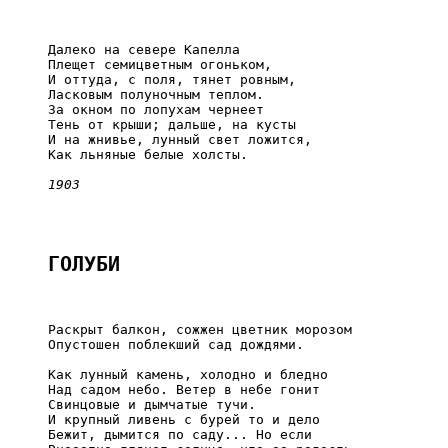
     Далеко на севере Капелла

     Плещет семицветным огоньком,

     И оттуда, с поля, тянет ровным,

     Ласковым полуночным теплом.

     За окном по лопухам чернеет

     Тень от крыши; дальше, на кусты

     И на жнивье, лунный свет ложится,

     Как льняные белые холсты.

1903
ГОЛУБИ
     Раскрыт балкон, сожжен цветник морозом

     Опустошен поблекший сад дождями.

     Как лунный камень, холодно и бледно

     Над садом небо. Ветер в небе гонит

     Свинцовые и дымчатые тучи.

     И крупный ливень с бурей то и дело

     Бежит, дымится по саду... Но если
