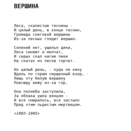
ВЕРШИНА
     Леса, скалистые теснины -

     И целый день, в конце теснин,

     Громада снеговой вершины

     Из-за лесных глядит вершин.

     Селений нет, ущелья дики,

     Леса синеют и молчат,

     И серых скал нагие пики

     На скатах из лесов торчат.

     Но целый день, - куда ни кину

     Вдоль по горам смущенный взор, -

     Лишь эту белую вершину

     Повсюду вижу из-за гор.

     Она полнеба заступила,

     За облака ушла венцом -

     И все смирилось, все застыло

     Пред этим льдистым мертвецом.

<1903-1905>