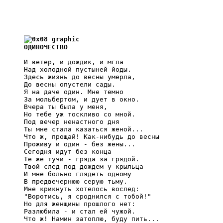

     ОДИНОЧЕСТВО
     И ветер, и дождик, и мгла

     Над холодной пустыней йоды.

     Здесь жизнь до весны умерла,

     До весны опустели сады.

     Я на даче один. Мне темно

     За мольбертом, и дует в окно.

     Вчера ты была у меня,

     Но тебе уж тоскливо со мной.

     Под вечер ненастного дня

     Ты мне стала казаться женой...

     Что ж, прощай! Как-нибудь до весны

     Проживу и один - без жены...

     Сегодня идут без конца

     Те же тучи - гряда за грядой.

     Твой след под дождем у крыльца

     И мне больно глядеть одному

     В предвечернюю серую тьму.

     Мне крикнуть хотелось вослед:

     "Воротись, я сроднился с тобой!"

     Но для женщины прошлого нет:

     Разлюбила - и стал ей чужой.

     Что ж! Намин затоплю, буду пить...
