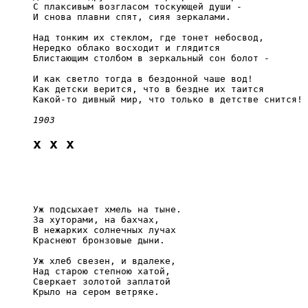
     С плаксивым возгласом тоскующей души -

     И снова плавни спят, сияя зеркалами.

     Над тонким их стеклом, где тонет небосвод,

     Нередко облако восходит и глядится

     Блистающим столбом в зеркальный сон болот -

     И как светло тогда в бездонной чаше вод!

     Как детски верится, что в бездне их таится

     Какой-то дивный мир, что только в детстве снится!

1903
x x x
     Уж подсыхает хмель на тыне.

     За хуторами, на бахчах,

     В нежарких солнечных лучах

     Краснеют бронзовые дыни.

     Уж хлеб свезен, и вдалеке,

     Над старою степною хатой,

     Сверкает золотой заплатой

     Крыло на сером ветряке.
