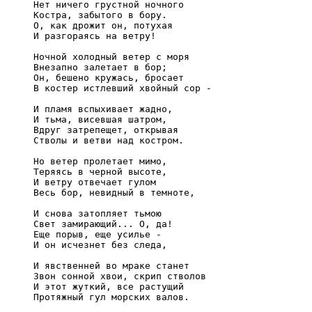
     Нет ничего грустной ночного

     Костра, забытого в бору.

     О, как дрожит он, потухая

     И разгораясь на ветру!

     Ночной холодный ветер с моря

     Внезапно залетает в бор;

     Он, бешено кружась, бросает

     В костер истлевший хвойный сор -

     И пламя вспыхивает жадно,

     И тьма, висевшая шатром,

     Вдруг затрепещет, открывая

     Стволы и ветви над костром.

     Но ветер пролетает мимо,

     Теряясь в черной высоте,

     И ветру отвечает гулом

     Весь бор, невидный в темноте,

     И снова затопляет тьмою

     Свет замирающий... О, да!

     Еще порыв, еще усилье -

     И он исчезнет без следа,

     И явственней во мраке станет

     Звон сонной хвои, скрип стволов

     И этот жуткий, все растущий

     Протяжный гул морских валов.
