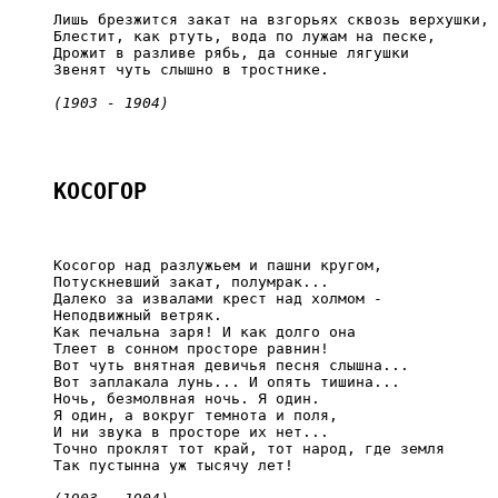
     Лишь брезжится закат на взгорьях сквозь верхушки,

     Блестит, как ртуть, вода по лужам на песке,

     Дрожит в разливе рябь, да сонные лягушки

     Звенят чуть слышно в тростнике.

(1903 - 1904)
КОСОГОР
     Косогор над разлужьем и пашни кругом,

     Потускневший закат, полумрак...

     Далеко за извалами крест над холмом -

     Неподвижный ветряк.

     Как печальна заря! И как долго она

     Тлеет в сонном просторе равнин!

     Вот чуть внятная девичья песня слышна...

     Вот заплакала лунь... И опять тишина...

     Ночь, безмолвная ночь. Я один.

     Я один, а вокруг темнота и поля,

     И ни звука в просторе их нет...

     Точно проклят тот край, тот народ, где земля

     Так пустынна уж тысячу лет!
