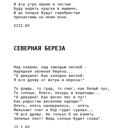
     И все утро яркие и чистые

     Буду видеть краски в вышине,

     И до полдня будут серебристые

     Хризантемы на моем окне.

VIII.03
СЕВЕРНАЯ БЕРЕЗА
     Над озером, над заводью лесной -

     Нарядная зеленая береза...

     "О девушки! Как холодно весной:

     Я вся дрожу от ветра и мороза!"

     То дождь, то град, то снег, как белый пух,

     То солнце, блеск, лазурь и водопады...

     "О девушки! Как весел лес и луг!

     Как радостны весенние наряды!"

     Опять, опять нахмурилось, - опять

     Мелькает снег и бор гудит сурово...

     "Я вся дрожу. Но только б не измять

     Зеленых лент! Ведь солнце будет снова".

15.I.03