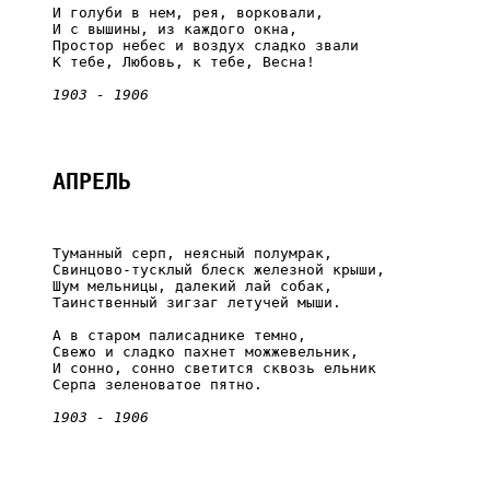
     И голуби в нем, рея, ворковали,

     И с вышины, из каждого окна,

     Простор небес и воздух сладко звали

     К тебе, Любовь, к тебе, Весна!

1903 - 1906
АПРЕЛЬ
     Туманный серп, неясный полумрак,

     Свинцово-тусклый блеск железной крыши,

     Шум мельницы, далекий лай собак,

     Таинственный зигзаг летучей мыши.

     А в старом палисаднике темно,

     Свежо и сладко пахнет можжевельник,

     И сонно, сонно светится сквозь ельник

     Серпа зеленоватое пятно.

1903 - 1906