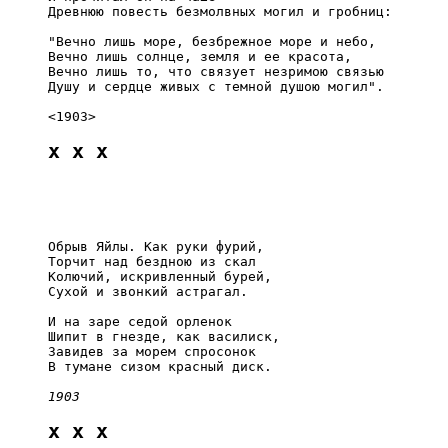
     Древнюю повесть безмолвных могил и гробниц:

     "Вечно лишь море, безбрежное море и небо,

     Вечно лишь солнце, земля и ее красота,

     Вечно лишь то, что связует незримою связью

     Душу и сердце живых с темной душою могил".

x x x
     Обрыв Яйлы. Как руки фурий,

     Торчит над бездною из скал

     Колючий, искривленный бурей,

     Сухой и звонкий астрагал.

     И на заре седой орленок

     Шипит в гнезде, как василиск,

     Завидев за морем спросонок

     В тумане сизом красный диск.

1903
x x x