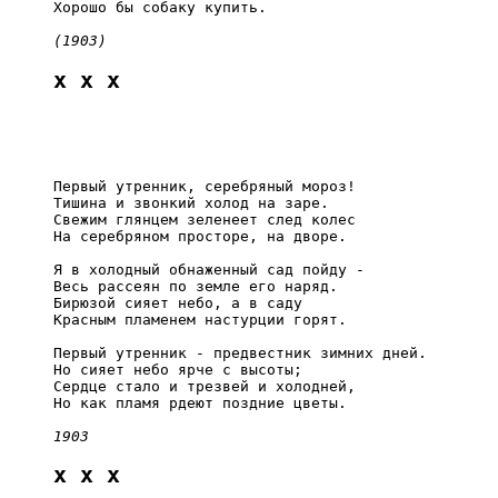
     Хорошо бы собаку купить.

(1903)
x x x
     Первый утренник, серебряный мороз!

     Тишина и звонкий холод на заре.

     Свежим глянцем зеленеет след колес

     На серебряном просторе, на дворе.

     Я в холодный обнаженный сад пойду -

     Весь рассеян по земле его наряд.

     Бирюзой сияет небо, а в саду

     Красным пламенем настурции горят.

     Первый утренник - предвестник зимних дней.

     Но сияет небо ярче с высоты;

     Сердце стало и трезвей и холодней,

     Но как пламя рдеют поздние цветы.

1903
x x x