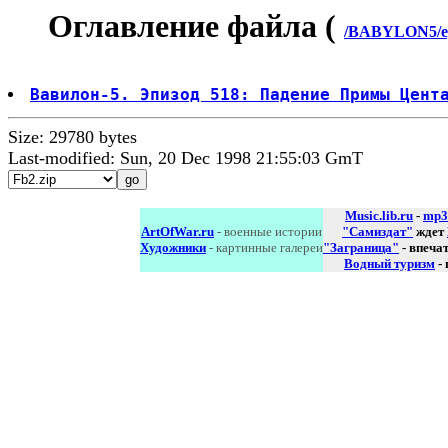
Оглавление файла (
/BABYLON5/ep
Вавилон-5. Эпизод 518: Падение Примы Цент
Size: 29780 bytes
Last-modified: Sun, 20 Dec 1998 21:55:03 GmT
Music.lib.ru
-
mp3
ArtOfWar.ru
- военные истории
"Самиздат"
ждет
Художники
- картинные галереи
"Заграница"
- впеча
Водный туризм
-