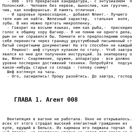
  - 008 - это прекрасная кандидатура,- с энтузиазмом  п
Полонский.- Человек без нервов, вынослив, как грузчик, 
чив, как конферансье. И память отличная.

  - И здоровье превосходное,- добавил Флинт.- Лучшего  
теля нам не найти. Железный характер,  стальная  воля, 
зубы. В них можно прятать микропленку.

  - Говорит на восьми языках, нем как рыба,-  присоедин
голос к общему хору Вагнер.- Я не помню ни одного дела,
рым он не справился бы. Помните его предпоследнюю опера
себе перенести через границу двухтумбовый письменный ст
битый секретными документами! На это способен не каждый
  - Решено!- шеф стукнул кулаком по столу.- Чтоб завтра
явился ко мне для получения инструкций. За экипировку о
вы, Флинт. Снаряжение, оружие, аппаратура - все должно 
уровне последних достижений техники. Попробуйте  подсун
какое-нибудь старье со склада - голову сниму!

  Шеф взглянул на часы.

  - Ого, засиделись! Прошу разойтись. До завтра, господ
ГЛАВА 1. Агент 008
  Вентиляция в вагоне не работала. Окно не открывалось.
всех от этого страдал высокий элегантный гражданин из  
купе, едущий в Бельск. Из кармана его пиджака торчал  б