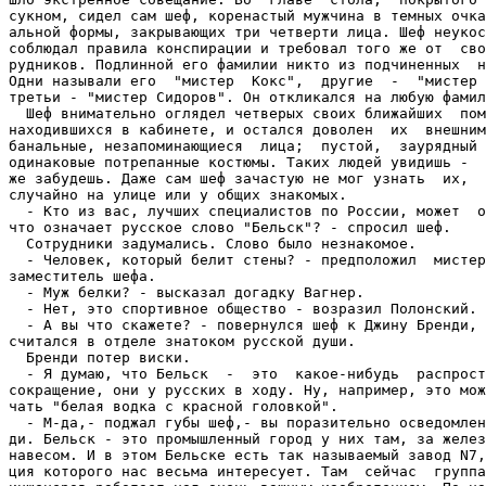
сукном, сидел сам шеф, коренастый мужчина в темных очка
альной формы, закрывающих три четверти лица. Шеф неукос
соблюдал правила конспирации и требовал того же от  сво
рудников. Подлинной его фамилии никто из подчиненных  н
Одни называли его  "мистер  Кокс",  другие  -  "мистер 
третьи - "мистер Сидоров". Он откликался на любую фамил
  Шеф внимательно оглядел четверых своих ближайших  пом
находившихся в кабинете, и остался доволен  их  внешним
банальные, незапоминающиеся  лица;  пустой,  заурядный 
одинаковые потрепанные костюмы. Таких людей увидишь -  
же забудешь. Даже сам шеф зачастую не мог узнать  их,  
случайно на улице или у общих знакомых.

  - Кто из вас, лучших специалистов по России, может  о
что означает русское слово "Бельск"? - спросил шеф.

  Сотрудники задумались. Слово было незнакомое.

  - Человек, который белит стены? - предположил  мистер
заместитель шефа.

  - Муж белки? - высказал догадку Вагнер.

  - Нет, это спортивное общество - возразил Полонский.

  - А вы что скажете? - повернулся шеф к Джину Бренди, 
считался в отделе знатоком русской души.

  Бренди потер виски.

  - Я думаю, что Бельск  -  это  какое-нибудь  распрост
сокращение, они у русских в ходу. Ну, например, это мож
чать "белая водка с красной головкой".

  - М-да,- поджал губы шеф,- вы поразительно осведомлен
ди. Бельск - это промышленный город у них там, за желез
навесом. И в этом Бельске есть так называемый завод N7,
ция которого нас весьма интересует. Там  сейчас  группа