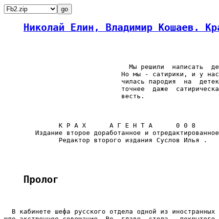
Николай Елин, Владимир Кошаев. Кр
                                Мы решили  написать  де
                              Но мы - сатирики, и у нас
                              чилась пародия  на  детек
                              точнее  даже  сатирическа
                              весть.

              К Р А Х      А Г Е Н Т А      0 0 8

        Издание второе доработанное и отредактированное
	      Редактор второго издания Суслов Илья .

Пролог
  В кабинете шефа русского отдела одной из иностранных 
шло экстренное совещание. Во  главе  стола,  покрытого 