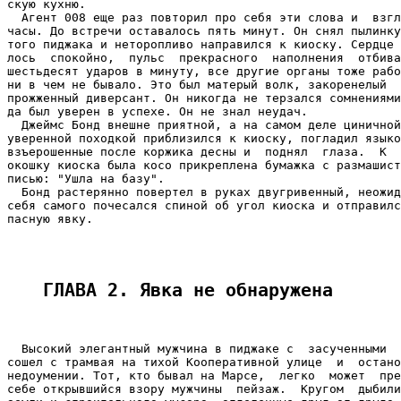
скую кухню.

  Агент 008 еще раз повторил про себя эти слова и  взгл
часы. До встречи оставалось пять минут. Он снял пылинку
того пиджака и неторопливо направился к киоску. Сердце 
лось  спокойно,  пульс  прекрасного  наполнения  отбива
шестьдесят ударов в минуту, все другие органы тоже рабо
ни в чем не бывало. Это был матерый волк, закоренелый  
прожженный диверсант. Он никогда не терзался сомнениями
да был уверен в успехе. Он не знал неудач.

  Джеймс Бонд внешне приятной, а на самом деле циничной
уверенной походкой приблизился к киоску, погладил языко
взъерошенные после коржика десны и  поднял  глаза.  К  
окошку киоска была косо прикреплена бумажка с размашист
писью: "Ушла на базу".

  Бонд растерянно повертел в руках двугривенный, неожид
себя самого почесался спиной об угол киоска и отправилс
пасную явку.

ГЛАВА 2. Явка не обнаружена