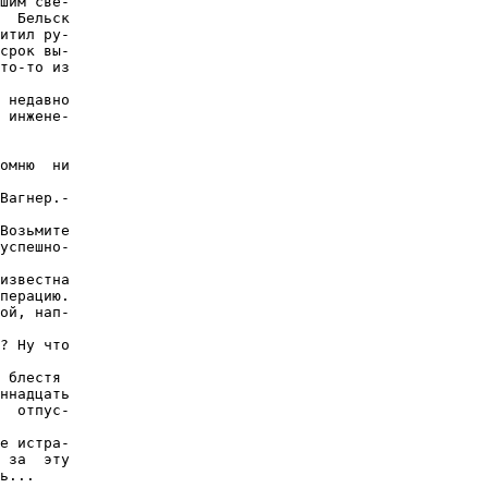
шим све-

  Бельск

итил ру-

срок вы-

то-то из

 недавно

 инжене-

омню  ни

Вагнер.-

Возьмите

успешно-

известна

перацию.

ой, нап-

? Ну что

 блестя

ннадцать

  отпус-

е истра-

 за  эту

ь...
