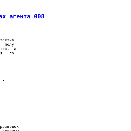
ах агента 008
тектив.

  полу

тив,  а

я   по

 .

разведок

 зеленым
