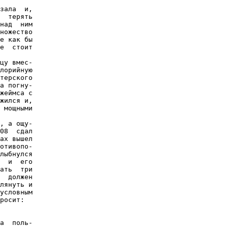
зала  и,

  терять

над  ним

ножество

е как бы

е  стоит

цу вмес-

лорийную

терского

а погну-

жеймса с

жился и,

 мощными

, а ощу-

08  сдал

ах вышел

отивопо-

лыбнулся

  и  его

ать  три

  должен

лянуть и

условным

росит:

а  поль-
