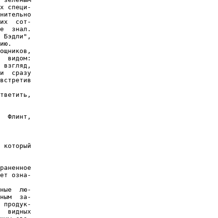
х специ-

нительно

их  сот-

е  знал.

 Бэдли",

ию.

ощников,

  видом:

 взгляд,

и  сразу

встретив

тветить,

  Флинт,

 который

раненное

ет озна-

ные  лю-

ным  за-

 продук-

  видных
