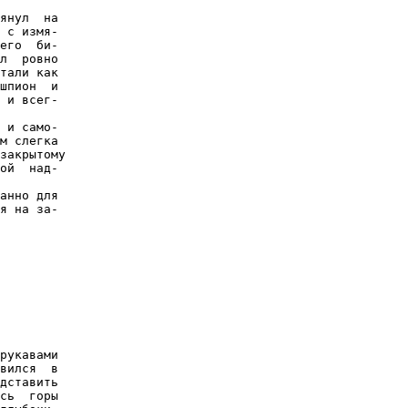
янул  на

 с измя-

его  би-

л  ровно

тали как

шпион  и

 и всег-

 и само-

м слегка

закрытому

ой  над-

анно для

я на за-
