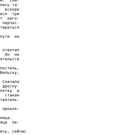
м.  Сна-

лась та-

  вскоре

еся  три

т  него-

 перчат-

тираться

пути  на

 ответил

  Он  не

ятельств

постель,

Бельску,

 Сначала

 дрогну-

пятку  и

  стакан

твитель-

 прокля-

ница.

яца  ле-

есь, сейчас
