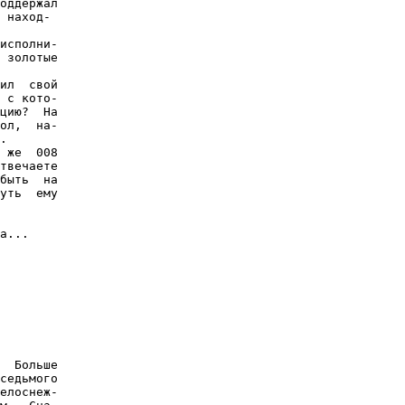
оддержал

 наход-

исполни-

 золотые

ил  свой

 с кото-

цию?  На

ол,  на-

.

 же  008

твечаете

быть  на

уть  ему

а...

  Больше

седьмого

елоснеж-
