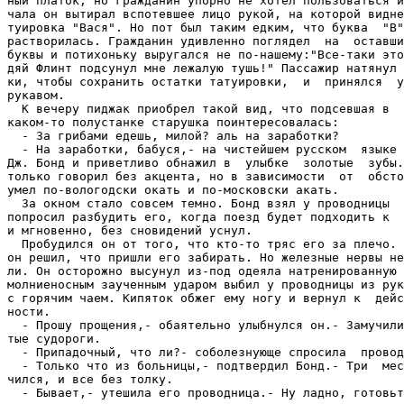
ный платок, но гражданин упорно не хотел пользоваться и
чала он вытирал вспотевшее лицо рукой, на которой видне
туировка "Вася". Но пот был таким едким, что буква  "В"
растворилась. Гражданин удивленно поглядел  на  оставши
буквы и потихоньку выругался не по-нашему:"Все-таки это
дяй Флинт подсунул мне лежалую тушь!" Пассажир натянул 
ки, чтобы сохранить остатки татуировки,  и  принялся  у
рукавом.

  К вечеру пиджак приобрел такой вид, что подсевшая в  
каком-то полустанке старушка поинтересовалась:

  - За грибами едешь, милой? аль на заработки?

  - На заработки, бабуся,- на чистейшем русском  языке 
Дж. Бонд и приветливо обнажил в  улыбке  золотые  зубы.
только говорил без акцента, но в зависимости  от  обсто
умел по-вологодски окать и по-московски акать.

  За окном стало совсем темно. Бонд взял у проводницы  
попросил разбудить его, когда поезд будет подходить к  
и мгновенно, без сновидений уснул.

  Пробудился он от того, что кто-то тряс его за плечо. 
он решил, что пришли его забирать. Но железные нервы не
ли. Он осторожно высунул из-под одеяла натренированную 
молниеносным заученным ударом выбил у проводницы из рук
с горячим чаем. Кипяток обжег ему ногу и вернул к  дейс
ности.

  - Прошу прощения,- обаятельно улыбнулся он.- Замучили
тые судороги.

  - Припадочный, что ли?- соболезнующе спросила  провод
  - Только что из больницы,- подтвердил Бонд.- Три  мес
чился, и все без толку.

  - Бывает,- утешила его проводница.- Ну ладно, готовьт