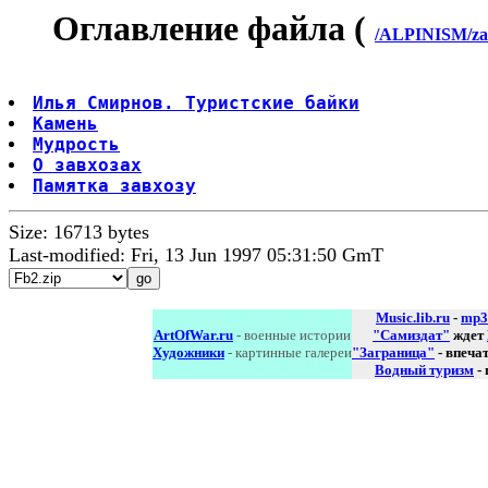
Оглавление файла (
/ALPINISM/za
Илья Смирнов. Туристские байки
Камень
Мудрость
О завхозах
Памятка завхозу
Size: 16713 bytes
Last-modified: Fri, 13 Jun 1997 05:31:50 GmT
Music.lib.ru
-
mp3
ArtOfWar.ru
- военные истории
"Самиздат"
ждет
Художники
- картинные галереи
"Заграница"
- впеча
Водный туризм
-