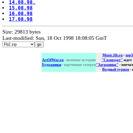
14.08.98.
15.08.98
16.08.98
17.08.98
Size: 29813 bytes
Last-modified: Sun, 18 Oct 1998 18:08:05 GmT
Music.lib.ru
-
mp3
ArtOfWar.ru
- военные истории
"Самиздат"
ждет
Художники
- картинные галереи
"Заграница"
- впеча
Водный туризм
-