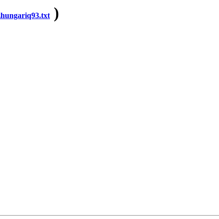
)
ungariq93.txt