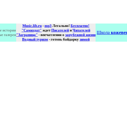
Music.lib.ru
-
mp3
Легально!
Бесплатно!
е истории
"Самиздат"
ждет
Писателей
и
Читателей
Школа
кожевен
ые галереи
"Заграница"
- впечатления о
зарубежной жизни
Водный туризм
- готовь байдарку
зимой