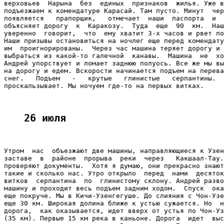
верховьев  Нарына  без  единых  признаков  жилья. Уже в
подъезжаем к комендатуре Карасай. Там пусто. Минут  чер
появляется   прапорщик,   отмечает  наши  паспорта  и  
объясняет дорогу  к  Каракозу.  Туда  еще  90  км.  Наш
уверенно  говорит,  что  ему хватит 3-х часов и рвет по
Наши призывы остановиться на ночлег еще перед комендату
им  проигнорированы.  Через час машина теряет дорогу и 
выбраться из какой-то галечной  канавы.  Машина  не  хо
Андрей упорствует и ломает заднюю полуось. Все же мы вы
на дорогу и едем. Вскорости начинается подъем на перева
снег.   Подъем   -   крутые   глинистые   серпантины.  
проскальзывает. Мы ночуем где-то на первых витках.

26 июля
Утром  нас  объезжают две машины, направляющиеся к Узен
заставе  в  районе  прорыва  реки  через   Какшаал-Тау.
проверяют документы.  Хотя я думаю, они прекрасно знают
такие и сколько нас. Утро открыло  перед  нами  десяток
витков  серпантина  по  глинистому склону. Андрей разво
машину и проходит весь подъем задним ходом.  Спуск  ока
еще покруче. Мы в Кичи-Узенгегуше. До слияния с Чон-Узе
еще 30 км. Широкая долина ближе к устью сужается. Но  н
дорога,  как оказывается, идет вверх от устья по Чон-Уз
(35 км). Первые 15 км река в каньоне. Дорога  идет  выс