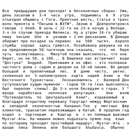
Все  предыдущие дни проходят в бесконечных сборах. Уже,
день засыпаю в  3-4  часа  утра,  подымаюсь  в  9  утра
отъездом общаюсь с Гоги. Приятная весть, Статья о транс
волн принята в "Письма в ЖЭТФ". Звоню в  Днепропетровск
говорю  с Олей. В ночь с 22-го на 23-е ночую у Володи. 
3-х по случаю приезда Феликса. Ну а утром 24-го убираю 
пишу  письмо  Оле  и  уезжаю с 2-мя рюкзаками. В Домоде
обирают при посадке за перевес  на  500  тысяч.  Аэропо
службы  хорошо  здесь греются. Позабавила девушка на ко
на предложенную 50-тысячную она сказала,  что  не  бере
чуть  возмутившись.  Минутой позже выяснилось, что она 
берет, но не 50, а 100... В Бишкеке нас встречает  води
"Достука"  Андрей.  Приезжаем в их офис - это половина 
частного дома с садом и двором на 18-ой линии. Во дворе
большой  и  прилипчивый  пес.  В  доме  чисто,  уютно. 
склеенная из  5-километровок  карта  нашей  Азии  и  Ки
Восточного  Туркестана.   Познакомились  с  Валерой Ден
сутуловатым худым мужиком - годов 50-ти (как выяснилось
был  перелом  спины). До 3-х ночи беседуем о горах. У "
вроде  наработана   неплохая   репутация.    Они   вклю
"Путеводитель  по  Центральной  Азии",  издаваемый  в  
Благодаря открытому перевалу Торугарт между Ферганским 
и  западной  оконечностью  Какшаал-Тоо  у  местных  фир
клиентов, транзитом переезжающих в Китай. В прошлом год
ездил  к  партнерам  в  Кашгар  и  с их помощью выезжал
Музтаг-Аты. На машине можно подъехать прямо под  язык  
по которому проходит простейший маршрут. Музтаг-Ата - э
вроде  пика  Ленина  или  большого  Эльбруса.  Обычно  