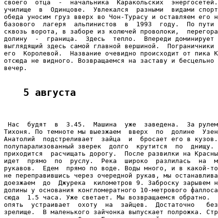
своего  отца  -  начальника  Каракольских  энергосетей.
училище  в  Одинцове.  Увлекался  разными  видами спорт
обеда уносим груз вверх во Чон-Турасу и оставляем его н
базового  лагеря  альпинистов  в  1993  году.  По пути 
сквозь ворота, в заборе из колючей проволоки,  перегора
долину  -  граница.  Здесь  тепло.  Впереди доминирует 
выглядящий здесь самой главной вершиной.  Пограничники 
его  Королевой.  Название очевидно происходит от пика К
отсюда не видного. Возвращаемся на заставу и бесцельно 
вечер.

5 августа
 Нас  будят  в  3.45.  Машина  уже  заведена.  За рулем
Тихоня. По темноте мы выезжаем  вверх  по  долине  Узен
Анатолий  подстреливает  зайца  и  бросает его в кузов.
полупарализованный зверек  долго  крутится  по  днищу. 
приходится  расчищать дорогу.  После развилки на Красны
идет  прямо  по  руслу.  Река  широко  разлилась  на  м
рукавов.  Едем  прямо по воде. Воды много, и в какой-то
не переправившись через очередной рукав, мы останавлива
доезжаем  до  Джурека  километров 9. Заброску зарывем н
долины у основания конгломератного 10-метрового фаллоса
сюда  1.5 часа. Уже светает. Мы возвращаемся обратно.  
опять  устраивает  охоту  на  зайцев.  Достаточно   без
зрелище.  В маленького зайчонка выпускает полрожка. Стр