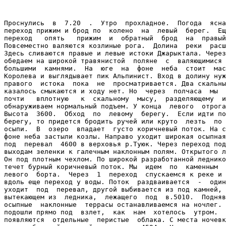
Проснулись  в  7.20  .  Утро  прохладное.  Погода  ясна
переход прижим и брод по  колено  на  левый  берег.  Ещ
переход   опять   прижим  и  обратный  брод  на  правый
Повсеместно валяются козлиные рога.  Долина  реки  расш
Здесь сливаются правые и левые истоки Джарыктала. Через
обедаем на широкой травянистой  поляне  с  валяющимися 
большими  камнями.  На  юге  на  фоне  неба  стоит  мас
Королева и выглядывает пик Альпинист. Вход в долину нуж
правого  истока  пока  не  просматривается. Два скальны
казалось смыкаются и ходу нет. Но  через  полчаса  мы  
почти   вплотную   к  скальному  мысу,  разделяющему  и
обнаруживаем нормальный подъем. У конца  левого  отрога
Высота  3600.  Обход  по  левому  берегу.  Если идти по
берегу, то придется бродить ручей или круто  лезть  по 
осыпи.  В  озеро  впадает  густо коричневый поток. На с
фоне неба застыли козлы. Направо уходит широкая осыпная
под  перевал  4600 в верховья р.Туюк. Через переход под
выходам зеленки к галечным наклонным полям. Открытого л
Он под плотным чехлом. По широкой разработанной леднико
течет бурный коричневый поток. Мы  идем  по  каменным  
левого  борта.  Через  1  переход  спускаемся к реке и 
вдоль еще переход у воды. Поток  раздваивается  -  один
уходит  под  перевал, другой выбивается из под камней, 
вытекающем из  ледника,  лежащего  под  в.5010.  Подняв
осыпные  наклонные  террасы останавливаемся на ночлег. 
подошли прямо под  взлет,  как  нам  хотелось  утром.  
появляются  отдельные  перистые  облака. С места ночевк