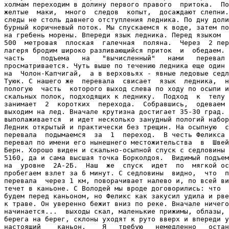
холмам переходим в долину первого правого  притока.  По
желтые  маки,  много  следов  копыт,  досаждают слепни.
следы не столь давнего отступления ледника. По дну доли
бурный коричневый поток. Мы спускаемся к воде, затем по
на гребень морены. Впереди язык ледника. Перед языком  
500  метровая  плоская  галечная  поляна.  Через  2 пер
лагеря бродим широко разливающийся приток  и  обедаем. 
часть    подъема   на   "вычисленный"   нами   перевал 
просматривается. Чуть выше по течению ледника еще один 
на  Чолон-Капчигай,  а в верховьях - явные ледовые седл
Туюк. С нашего же  перевала  свисает  язык  ледника,  н
пологую  часть  которого выход слева по ходу по осыпи и
скальных полок, подходящих к леднику.  Подход  к  телу 
занимает  2  коротких  перехода.  Собравшись,  одеваем 
выходим на лед. Вначале крутизна достигает 35-30 град. 
выполаживается  и идет несколько занудный пологий набор
Ледник открытый и практически без трещин. На осыпную  с
перевала  подымаемся  за  1  переход.  В честь Феликса 
перевал по имени его нынешнего местожительства  в  Швей
Берн. Хорошо виден и скально-осыпной спуск с седловины 
5160, да и сама высшая точка Борколдоя.  Видимый подъем
на  уровне  2А-2Б.  Наш  же  спуск  идет  по  мягкой ос
пробегаем взлет за 6 минут. С седловины  видно,  что  п
перевала  через 1 км, поворачивает налево и, по всей ви
течет в каньоне. С Володей мы вроде договорились: что  
будем перед каньоном, но Феликс как закусил удила и рве
к траве. Он уверенно бежит вниз по реке. Вначале ничего
начинается...  выходы скал, маленькие прижимы, облазы, 
берега на берег, склоны уходят к руто вверх и впереди у
настоящий    каньон.    Я   требую   немедленно   остан