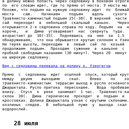
в долину можно попасть через седловину в боковом отроге
по  его словам идет, где то прямо от моста. У моста мы 
Похоже, что подъем на нужную седловину идет  по  ближай
моста    саю.    Начинаем    подъем    вдоль    сухого 
Травянисто-каменистый подъем 25(-30(. В верхней  части 
сай  переходит  в  небольшой  скальный  каньон.   Через
открывается 2-я седловина справа по ходу. Подъем  на  н
короче,   и   Дима  уговаривает  нас  свернуть  туда.  
возрастает до  30(-35(.  Поднявшись  на  нее  за  1.5  
обнаруживаем,  что она обрывается крутым склоном к Узен
Не теряя высоты, переходим  в  левый  сай  по  козьей  
продолжаем  подъем.  Проходим  сужение  в  каньоне  с  
пробкой свободным лазанием (30 минут). Через 20  минут 
на широкую седловину.

Вид с седловины перевала на долину р. Узенгегуш
Прямо  с  седловины  идет  осыпной  спуск, который крут
между   двумя    выходами    скал.    Влево    по    хо
травянисто-каменистым  террасам выход в русло основного
Джарыктала. Русло притока  пересохшее.   Вода  пробивае
внизу.  Спуск  к  реке  занимает  1 час.  Травянисто-ка
склон  30(.  Дима  героически  проходит  и  подъем  и  
кроссовках. Долина Джарыктала узкая с крутыми склонами.
козлиных  следов.  В  небольшой  луже  у  выхода  скал 
водорослей.

28 июля