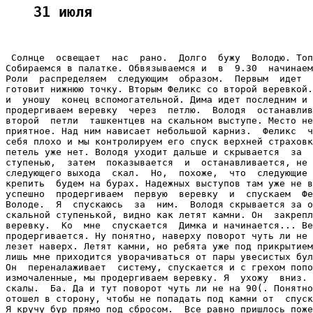
31 июля
 Солнце  освещает  нас  рано.  Долго  бужу  Володю. Топ
Собираемся в палатке. Обвязываемся и  в  9.30  начинаем
Роли  распределяем  следующим  образом.  Первым  идет  
готовит нижнюю точку. Вторым Феликс со второй веревкой.
и  уношу  конец вспомогательной. Дима идет последним и 
продергиваем веревку  через  петлю.  Володя  останавлив
второй  петли  ташкентцев на скальном выступе. Место не
приятное. Над ним нависает небольшой карниз.  Феликс  ч
себя плохо и мы контролируем его спуск верхней страховк
петель уже нет. Володя уходит дальше и скрывается  за  
ступенью,  затем  показывается  и  останавливается, не 
следующего выхода  скал.  Но,  похоже,  что  следующие 
крепить  будем на бурах. Надежных выступов там уже не в
успешно  продергиваем  первую  веревку  и  спускаем  Фе
Володе.  Я  спускаюсь  за  ним.  Володя скрывается за о
скальной ступенькой, видно как летят камни. Он  закрепл
веревку.  Ко  мне  спускается  Димка и начинается... Ве
продергивается. Ну понятно, наверху поворот чуть ли не 
лезет наверх. Летят камни, но ребята уже под прикрытием
лишь мне приходится уворачиваться от пары увесистых бул
Он  переналаживает  систему, спускается и с грехом попо
измочаленные, мы продергиваем веревку. Я  ухожу  вниз. 
скалы.  Ба. Да и тут поворот чуть ли не на 90(. Понятно
отошел в сторону, чтобы не попадать под камни от  спуск
Я кручу бур прямо под сбросом.  Все равно пришлось поже