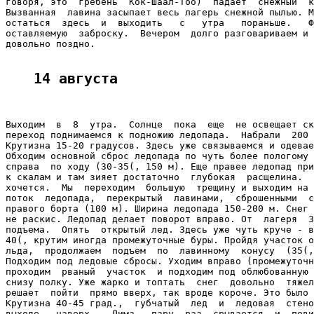
говоря, это  гребень  Кок-Шаал-Тоо)  падает  снежный  к
Вызванная  лавина засыпает весь лагерь снежной пылью. М
остаться  здесь  и  выходить   с   утра   пораньше.   Ф
оставляемую  заброску.  Вечером  долго разговариваем и 
довольно поздно.

14 августа
Выходим  в  8  утра.  Солнце  пока  еще  не освещает ск
переход поднимаемся к подножию ледопада.  Набрали  200 
Крутизна 15-20 градусов. Здесь уже связываемся и одевае
Обходим основной сброс ледопада по чуть более пологому 
справа  по ходу (30-35(, 150 м). Еще правее ледопад при
к скалам и там зияет достаточно  глубокая  расщелина.  
хочется.  Мы  переходим  большую  трещину и выходим на 
поток  ледопада,  перекрытый  лавинами,  сброшенными  с
правого борта (100 м). Ширина ледопада 150-200 м. Снег 
не раскис. Ледопад делает поворот вправо. От  лагеря  3
подъема.  Опять  открытый лед. Здесь уже чуть круче - в
40(, крутим иногда промежуточные буры. Пройдя участок о
льда,  продолжаем  подъем  по  лавинному  конусу  (35(,
Подходим под ледовые сбросы. Уходим вправо (промежуточн
проходим  рваный  участок  и подходим под облюбованную 
снизу полку. Уже жарко и топтать  снег  довольно  тяжел
решает  пойти  прямо вверх, так вроде короче. Это было 
Крутизна 40-45 град.,  губчатый  лед  и  ледовая  стено
выходе   наверх.   Дима   пару  раз  срывается  и  пови