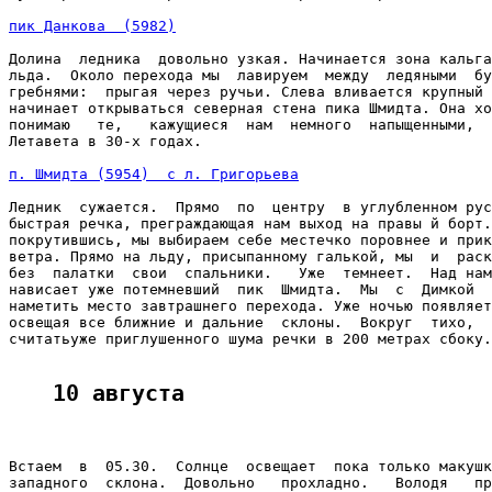
пик Данкова  (5982)
Долина  ледника  довольно узкая. Начинается зона кальга
льда.  Около перехода мы  лавируем  между  ледяными  бу
гребнями:  прыгая через ручьи. Слева вливается крупный 
начинает открываться северная стена пика Шмидта. Она хо
понимаю   те,   кажущиеся  нам  немного  напыщенными,  
Летавета в 30-х годах.

п. Шмидта (5954)  с л. Григорьева
Ледник  сужается.  Прямо  по  центру  в углубленном рус
быстрая речка, преграждающая нам выход на правы й борт.
покрутившись, мы выбираем себе местечко поровнее и прик
ветра. Прямо на льду, присыпанному галькой, мы  и  раск
без  палатки  свои  спальники.   Уже  темнеет.  Над нам
нависает уже потемневший  пик  Шмидта.  Мы  с  Димкой  
наметить место завтрашнего перехода. Уже ночью появляет
освещая все ближние и дальние  склоны.  Вокруг  тихо,  
считатьуже приглушенного шума речки в 200 метрах сбоку.

10 августа
Встаем  в  05.30.  Солнце  освещает  пока только макушк
западного  склона.  Довольно   прохладно.   Володя   пр