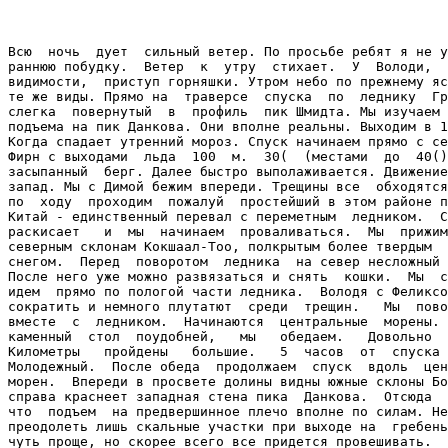
Всю  ночь  дует  сильный ветер. По просьбе ребят я не у
раннюю побудку.  Ветер  к  утру  стихает.  У  Володи,  
видимости,  приступ горняшки. Утром небо по прежнему яс
те же виды. Прямо на  траверсе  спуска  по  леднику  Гр
слегка  повернутый  в  профиль  пик Шмидта. Мы изучаем 
подъема на пик Данкова. Они вполне реальны. Выходим в 1
Когда спадает утренний мороз. Спуск начинаем прямо с се
Фирн с выходами  льда  100  м.  30(  (местами  до  40()
засыпанный  берг. Далее быстро выполаживается. Движение
запад. Мы с Димой бежим впереди. Трещины все  обходятся
по  ходу  проходим  пожалуй  простейший в этом районе п
Китай - единственный перевал с переметным  ледником.  С
раскисает   и  мы  начинаем  проваливаться.  Мы  прижим
северным склонам Кокшаал-Тоо, полкрытым более твердым  
снегом.  Перед  поворотом  ледника  на север несложный 
После него уже можно развязаться и снять  кошки.  Мы  с
идем  прямо по пологой части ледника.  Володя с Феликсо
сократить и немного плутатют  среди  трещин.   Мы  пово
вместе  с  ледником.  Начинаются  центральные  морены. 
каменный  стол  поудобней,   мы   обедаем.   Довольно  
Километры   пройдены   большие.   5  часов  от  спуска 
Молодежный.  После обеда  продолжаем  спуск  вдоль  цен
морен.  Впереди в просвете долины видны южные склоны Бо
справа краснеет западная стена пика  Данкова.  Отсюда  
что  подъем  на предвершинное плечо вполне по силам. Не
преодолеть лишь скальные участки при выходе на  гребень
чуть проще, но скорее всего все придется провешивать.
