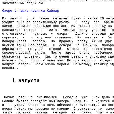
зачехленным ледником.

Озеро у языка ледника Кайнар
Из  левого  угла  озера  вытекает ручей и через 20 метр
уходит вниз по пропиленному руслу.  В  воду  все  время
камни, подымая небольшие фонтаны. Мы ставим палатку на 
площадках  метрах  в  100-а.  Чистую  воду  удается   н
отстоявшихся   лужицах  у  озера.   Долина  впереди  до
широкая,  но  с  крутыми  склонами.  Километрах  в  5-т
поворачивает  направо.  По  правому  борту  южный цирк 
высшей точки Борколдоя.  С  севера  на  Юркиных  панора
обрывается   могучей   стеной.  Отсюда  же  достаточно 
снежно-ледовый  склон.  Место  здесь  очень  необычное.
объяснить  словами.  Как то очень светло и спокойно зде
вкусный рис.  Подолгу пьем чай. Володя надолго  уходит 
вокруг  озера.  Всем очень хорошо. По-моему, Феликсу зд
неплохо.

1 августа
 Ночью  отлично  высыпаемся.  Сегодня  уже  6-ой день м
Солнце быстро освещает наш лагерь. Спешить не хочется и
в  11 утра.  Озеро за ночь обмелело и вытекающий из нег
вчера поток, мы перешли по камням. Спустившись по  заче
языку  ледника  Кайнар,  выходим  на  правый  борт и по