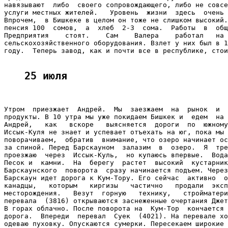
навязывают  либо  своего сопровождающего, либо не совсе
услуги местных жителей.   Уровень  жизни  здесь  очень 
Впрочем,  в Бишкеке в целом он тоже не слишком высокий.
пенсия 100  сомов,  а  хлеб  2-3  сома.  Работы  в  общ
Предприятия    стоят.    Сам    Валера    работал   на 
сельскохозяйственного оборудования. Взлет у них был в 1
году.  Теперь завод, как и почти все в республике, стои
25 июля
Утром  приезжает  Андрей.  Мы  заезжаем  на  рынок  и  
продукты. В 10 утра мы уже покидаем Бишкек и  едем  на 
Андрей,   как   вскоре   выясняется  дороги  по  южному
Иссык-Куля не знает и успевает отъехать на юг, пока мы 
поворачиваем,  обратив  внимание, что озеро начинает ос
за спиной. Перед Барскауном  залазим  в  озеро.  Я  тре
проезжаю  через  Иссык-Куль,  но купаюсь впервые.  Вода
Песок и  камни.  На  берегу  растет  высокий  кустарник
Барскаунского  поворота  сразу начинается подъем. Через
Барскаун идет дорога к Кум-Тору. Его сейчас  активно  о
канадцы,   которым   киргизы   частично   продали  эксп
месторождения.   Везут  горную   технику,   стройматери
перевала  (3816) открываются заснеженные очертания Джет
В горах облачно. После поворота на  Кум-Тор  кончается 
дорога.  Впереди  перевал  Суек  (4021). На перевале хо
одеваю пуховку. Опускаются сумерки. Пересекаем широкие 