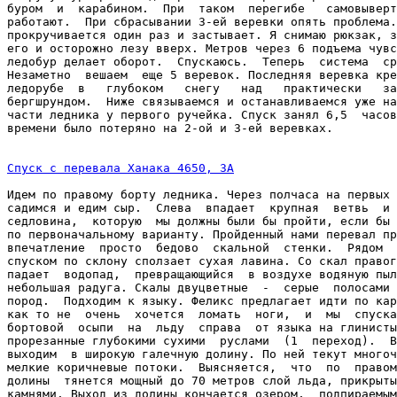
буром  и  карабином.  При  таком  перегибе   самовыверт
работают.  При сбрасывании 3-ей веревки опять проблема.
прокручивается один раз и застывает. Я снимаю рюкзак, з
его и осторожно лезу вверх. Метров через 6 подъема чувс
ледобур делает оборот.  Спускаюсь.  Теперь  система  ср
Незаметно  вешаем  еще 5 веревок. Последняя веревка кре
ледорубе  в   глубоком   снегу   над   практически   за
бергшрундом.  Ниже связываемся и останавливаемся уже на
части ледника у первого ручейка. Спуск занял 6,5  часов
времени было потеряно на 2-ой и 3-ей веревках.

Спуск с перевала Ханака 4650, 3А
Идем по правому борту ледника. Через полчаса на первых 
садимся и едим сыр.  Слева  впадает  крупная  ветвь  и 
седловина,  которую  мы должны были бы пройти, если бы 
по первоначальному варианту. Пройденный нами перевал пр
впечатление  просто  бедово  скальной  стенки.  Рядом  
спуском по склону сползает сухая лавина. Со скал правог
падает  водопад,  превращающийся  в воздухе водяную пыл
небольшая радуга. Скалы двуцветные  -  серые  полосами 
пород.  Подходим к языку. Феликс предлагает идти по кар
как то не  очень  хочется  ломать  ноги,  и  мы  спуска
бортовой  осыпи  на  льду  справа  от языка на глинисты
прорезанные глубокими сухими  руслами  (1  переход).  В
выходим  в широкую галечную долину. По ней текут многоч
мелкие коричневые потоки.  Выясняется,  что  по  правом
долины  тянется мощный до 70 метров слой льда, прикрыты
камнями. Выход из долины кончается озером,  подпираемым