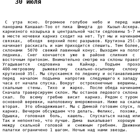
30 июля
 С  утра  ясно.  Огромное  голубое  небо  и  перед  нам
панорама Какшаал-Тоо от пика  Шмидта  до  Кызыл-Аскера.
карнизного козырька в центральной части седловины 5-7 м
в месте ночевки карниз сходит на нет. Тут мы и начинаем
связках,  обходя  верхний пояс разрывов. Крутизна 25(-3
начинает раскисать и нам приходится спешить. Тем более,
склонами  5070  свежий лавинный конус. Выходим на полог
ледника.  Снег  кончается  уже  в  районе  слияния  с  
восточным притоком. Внимательно смотрю на склоны правог
Угадывается   седловина   на   Кайнар.   Подъем   прохо
400-метровому   рыжеватому   скально-осыпному   склону 
крутизной 35(. Мы спускаемся по леднику и останавливаем
перед  началом  подъема  напротив  следующего к западу 
часа от начала спуска. Вокруг  остроконечные  вершины, 
скальные  стены.  Тихо  и  жарко.  После обеда начинаем
Сначала траверсируем склон. Мы останов ледового склона 
скал.  По  всему  гребню  висит  карниз. Рядом с туром 
основной веревки, наполовину вмороженная. Ниже на скала
вторая.  Это обнадеживает. Мы с Димкой готовим спуск, п
карниз. Вечером обсуждаем что делать. Феликс,  похоже, 
Одышка,  головная  боль,  кашель.  Спускаться назад или
Так и непонятно, что лучше. Дима  выкапывает  хорошую  
между  скальной  головой  и  снежным  гребнем.  Движени
палатки ограничено 1 шагом. Ночью над нами звезды.
