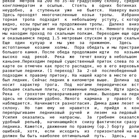
рекой  метров на 200 по 35-40 градусному склону, средне
конгломератом  и  осыпью.   Стоять  в  одних  ботинках 
неудобно,  а  ступеньки  уже  не  бьются.  Наверху выхо
Здесь проходят  многочисленные  козьи  тропы.   Избранн
торная  тропа  подходит  к  небольшому  уступу, с котор
видно, козы прыгают на продолжение тропы.  Далеко  вниз
крутые  кулуары и нам прыгать не хочется. Немного покру
мы находим проход по скальным полкам. Переходим еще оди
и оказываемся перед 1.5 метровым спуском в узкую скальн
Еще  один  кулуар  и  мы  уже  за  прижимом.   Здесь   
истоптанные  козами  холмы.  Пора обедать и мы пристраи
большого камня. После обеда продолжаем идти  по  козьим
высоко  над  рекой.  Река  же  течет внизу в небольшом 
каньоне.Переходим первый существенный приток слева по х
карте он отмечен как просто распадок, но в его верховья
развитые ледники. (1 переход) За  2-ой  послеобеденный 
подходим к правому притоку. На нашей карте в месте его 
был ледник. Сейчас ледник в километре выше.  Долина  зд
носит  характер  трога.  Под  ногами  периодически  вст
большие скальные плиты, сглаженные ледником. Идти здесь
Река  с  грохотом проворачиваерт камни. Выходим на ледн
здесь не слишком удобно. Явного  кармана  у  правого  б
наблюдается. Начинаются разногласия. Димка даже лезет н
склону.  Но  там  ему  не  нравится  и,  прийдя  к  кон
перепрыгиваем  ледниковый  ручей  и  лезем  на ледовый 
Усилия  оказались  не  напрасны.  За  гребнем  оказался
удобный  рельеф,  начинающийся  снизу фактически сразу 
ледника. Кажется, движение по правому (ор.) борту  доли
ошибкой,  хотя,  если  исходить  из  горизонталей на ка
должен бы быть наиболее оптимальный  путь.  Здесь,  на 