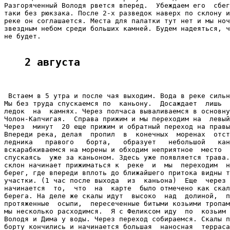
Разгоряченный Володя рвется вперед.  Убеждаем его  сбег
таки без рюкзака. После 2-х разведок наверх по склону и
реке он соглашается. Места для палатки тут нет и мы ноч
звездным небом среди больших камней. Будем надеяться, ч
не будет.

2 августа
 Встаем в 5 утра и после чая выходим. Вода в реке сильн
Мы без труда спускаемся по  каньону.  Досаждает  лишь  
ледок  на  камнях. Через полчаса вываливаемся в основну
Чолон-Капчигая.  Справа прижим и мы переходим на  левый
Через  минут  20 еще прижим и обратный переход на правы
Впереди река, делая  пропил  в  конечных  моренах  отст
ледника   правого   борта,   образует   небольшой   кан
вскарабкиваемся на морены и обходим неприятное  место  
спускаясь  уже за каньоном. Здесь уже появляется трава.
склон начинает прижиматься к  реке  и  мы  переходим  н
берег, где впереди вплоть до ближайшего притока видны т
участки. (1 час после выхода  из  каньона)  Еще  через 
начинается  то,  что  на  карте  было отмечено как скал
берега. На деле же скалы идут  высоко  над  долиной,  п
протяженные  осыпи,  пересеченные битыми козьими тропам
мы несколько расходимся.  Я с Феликсом иду  по  козьим 
Володя и Дима у воды. Через переход собираемся. Скалы п
борту кончились и начинается большая  наносная  терраса