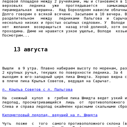
ледовой площадке между 2 ручейками, мы и становимся в 1
верховьях   ледника   уже   проглядывается    замыкающа
пирамидальная  вершина.  Над Борколдоем нависли облачны
Долго говорим о всякой всячине. Засыпаем в 10 вечера. В
разделительном   между   ледниками  Пальгова  и  Сарыча
несколько низких и простых осыпных седловин. У  Володи 
нет  желания  возвращаться  назад этой долиной, хотя он
проходима. Диме не нравится узкое ущелье, Володе  козьи
Посмотрим...

13 августа
Вышли  в 9 утра. Плавно набираем высоту по моренам, раз
2 крупных ручья, текущих по поверхности ледника. За 4  
выходим в юго-западный цирк пика Шмидта. Хорошо видна с
в плече пика Крылья Советов, ведущая на Сарычат.

п. Крыльа Советов с л. Пальгова
На  снежный  купол  в  гребне пика Шмидта ведет узкий и
ледопад, просматривающийся  лишь  от  противоположного 
Слева и справа ледопад окаймлен красными скальными сбро
Километровый ледопад, ведущий на п. Шмидта
Чуть  позже  с  того  самого противоположного склона (в