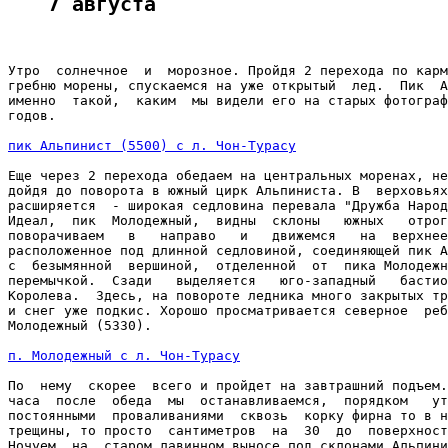
7 августа
Утро  солнечное  и  морозное. Пройдя 2 перехода по карм
гребню морены, спускаемся на уже открытый  лед.  Пик  А
именно  такой,  каким  мы видели его на старых фотограф
годов.

пик Альпинист (5500) с л. Чон-Турасу
Еще через 2 перехода обедаем на центральных моренах, не
дойдя до поворота в южный цирк Альпиниста. В  верховьях
расширяется  - широкая седловина перевала "Дружба Народ
Идеал,  пик  Молодежный,  видны  склоны   южных   отрог
поворачиваем   в   направо   и   движемся   на  верхнее
расположенное под длинной седловиной, соединяющей пик А
с  безымянной  вершиной,  отделенной  от  пика Молодежн
перемычкой.  Сзади   выделяется   юго-западный   бастио
Королева.  Здесь, на повороте ледника много закрытых тр
и снег уже подкис. Хорошо просматривается северное  реб
Молодежный (5330).

п. Молодежный с л. Чон-Турасу
По  нему  скорее  всего и пройдет на завтрашний подъем.
часа  после  обеда  мы  останавливаемся,  порядком   ут
постоянными  проваливаниями  сквозь  корку фирна то в н
трещины, то просто  сантиметров  на  30  до  поверхност
Ночуем  на  старом лавинном выносе под склонами Альпини