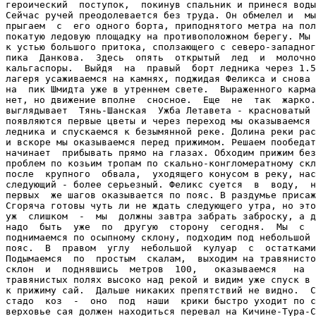
героический  поступок,  покинув спальник и принеся воды
Сейчас ручей преодолевается без труда. Он обмелел и  мы
прыгаем  с  его одного борта, приподнятого метра на пол
покатую ледовую площадку на противоположном берегу. Мы 
к устью большого притока, сползающего с северо-западног
пика  Данкова.  Здесь  опять  открытый  лед  и  молочно
кальгаспоры.  Выйдя  на  правый  борт ледника через 1.5
лагеря усаживаемся на камнях, поджидая Феликса и снова 
на  пик Шмидта уже в утреннем свете.  Выраженного карма
нет, но движение вполне  сносное.  Еще  не  так  жарко.
выглядывает  Тянь-Шанская  Ужба Летавета - красноватый 
появляются первые цветы и через переход мы оказываемся 
ледника и спускаемся к безымянной реке. Долина реки рас
и вскоре мы оказываемся перед прижимом. Решаем пообедат
начинает  прибывать прямо на глазах. Обходим прижим без
проблем по козьим тропам по скально-конгломератному скл
после  крупного  обвала,  уходящего конусом в реку, нас
следующий - более серьезный. Феликс суется  в  воду,  н
первых  же шагов оказывается по пояс. В раздумье присаж
Сгоряча готовы чуть ли не ждать следующего утра, но это
уж  слишком  -  мы  должны завтра забрать заброску, а д
надо  быть  уже  по  другую  сторону  сегодня.  Мы  с  
поднимаемся по осыпному склону, подходим под небольшой 
пояс.  В  правом  углу  небольшой  кулуар  с  остатками
Подымаемся  по  простым  скалам,  выходим на травянисто
склон  и  поднявшись  метров  100,   оказываемся   на  
травянистых полях высоко над рекой и видим уже спуск в 
к прижиму сай.  Дальше никаких препятствий не видно.  С
стадо  коз  -  оно  под  наши  крики быстро уходит по с
верховье сая должен находиться перевал на Кичине-Тура-С