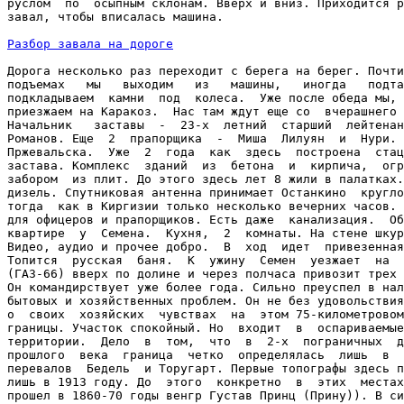
руслом  по  осыпным склонам. Вверх и вниз. Приходится р
завал, чтобы вписалась машина.

Разбор завала на дороге
Дорога несколько раз переходит с берега на берег. Почти
подъемах   мы   выходим   из   машины,   иногда   подта
подкладываем  камни  под  колеса.  Уже после обеда мы, 
приезжаем на Каракоз.  Нас там ждут еще со  вчерашнего 
Начальник   заставы  -  23-х  летний  старший  лейтенан
Романов. Еще  2  прапорщика  -  Миша  Лилуян  и  Нури. 
Пржевальска.  Уже  2  года  как  здесь  построена  стац
застава. Комплекс  зданий  из  бетона  и  кирпича,  огр
забором  из плит. До этого здесь лет 8 жили в палатках.
дизель. Спутниковая антенна принимает Останкино  кругло
тогда  как в Киргизии только несколько вечерних часов. 
для офицеров и прапорщиков. Есть даже  канализация.  Об
квартире  у  Семена.  Кухня,  2  комнаты. На стене шкур
Видео, аудио и прочее добро.  В  ход  идет  привезенная
Топится  русская  баня.  К  ужину  Семен  уезжает  на  
(ГАЗ-66) вверх по долине и через полчаса привозит трех 
Он командирствует уже более года. Сильно преуспел в нал
бытовых и хозяйственных проблем. Он не без удовольствия
о  своих  хозяйских  чувствах  на  этом 75-километровом
границы. Участок спокойный. Но  входит  в  оспариваемые
территории.  Дело  в  том,  что  в  2-х  пограничных  д
прошлого  века  граница  четко  определялась  лишь  в  
перевалов  Бедель  и Торугарт. Первые топографы здесь п
лишь в 1913 году. До  этого  конкретно  в  этих  местах
прошел в 1860-70 годы венгр Густав Принц (Прину)). В си