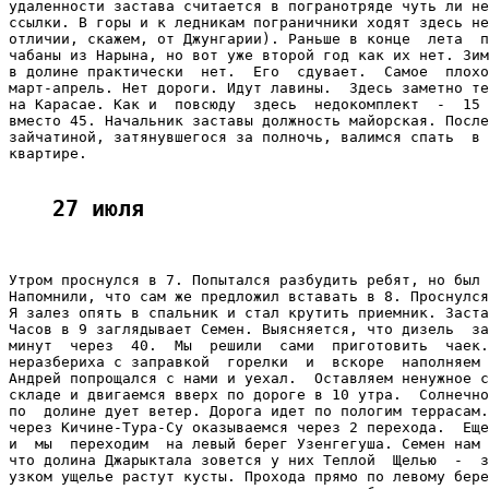
удаленности застава считается в погранотряде чуть ли не
ссылки. В горы и к ледникам пограничники ходят здесь не
отличии, скажем, от Джунгарии). Раньше в конце  лета  п
чабаны из Нарына, но вот уже второй год как их нет. Зим
в долине практически  нет.  Его  сдувает.  Самое  плохо
март-апрель. Нет дороги. Идут лавины.  Здесь заметно те
на Карасае. Как и  повсюду  здесь  недокомплект  -  15 
вместо 45. Начальник заставы должность майорская. После
зайчатиной, затянувшегося за полночь, валимся спать  в 
квартире.

27 июля
Утром проснулся в 7. Попытался разбудить ребят, но был 
Напомнили, что сам же предложил вставать в 8. Проснулся
Я залез опять в спальник и стал крутить приемник. Заста
Часов в 9 заглядывает Семен. Выясняется, что дизель  за
минут  через  40.  Мы  решили  сами  приготовить  чаек.
неразбериха с заправкой  горелки  и  вскоре  наполняем 
Андрей попрощался с нами и уехал.  Оставляем ненужное с
складе и двигаемся вверх по дороге в 10 утра.  Солнечно
по  долине дует ветер. Дорога идет по пологим террасам.
через Кичине-Тура-Су оказываемся через 2 перехода.  Еще
и  мы  переходим  на левый берег Узенгегуша. Семен нам 
что долина Джарыктала зовется у них Теплой  Щелью  -  з
узком ущелье растут кусты. Прохода прямо по левому бере