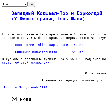
Западный Кокшаал-Тоо и Борколдой 
(У Южных границ Тянь-Шаня)
-------------------------------------------------------
Если вы используете Netscape и имеете большую  скорость
то можете получить более красивые версии этого же докум
С небольшими Inline-картинками. 150 Kb
С БОЛЬШИМИ иллюстрациями.       550 Kb
-------------------------------------------------------
статья об этой экспедиции

-------------------------------------------------------
                                            Отто Чхетиа
                     (дневник экспедиции: июль-август 1
Вид с п.Молодежный 5330
24 июля