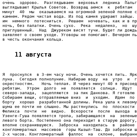
очень  здорово.  Разглядываем  верховья  ледника  Пальг
выглядывают Крылья Советов. Возвращ аемся  к  ребятам  
минут  40  мы  оказываемся на огромной зеленой поляне с
камнем. Рядом чистая вода. Из под камня удирают зайцы. 
им  немного  потесниться.  Решаем  ночевать, как и в пр
ночь, без палатки. Очень сухо.  Река  недалеко,  но  шу
приглушенный.  Над  Джуреком висят тучи. Будет ли дождь
заявляет о своем уходе. Уговоры не помогают. Вечером пь
в честь окончания кольца.

11 августа
Я  проснулся  в 3-ем часу ночи. Очень хочется пить. Ярк
луна.  Сегодня полнолуние. Набираю воду  на  утро  и  г
окрестностям.   Ночь теплая. И через минут 40 я присоед
ребятам.  Утром  долго  не  появляется  солнце.  Идут  
северо-запада,  зацепляются  за пик Данкова. Я готовлю 
Собираем вещи, отправляемые вниз  и  уходим.  Идем  по 
борту  хорошо  разработанной долины. Река ушла к левому
шума ее почти не слышно. Мы растянулись  по  плоскости 
Феликса  почти  не  видно.  Вскорости  после  выхода  в
Узенге-Гуша появляется тропа, забирающаяся  на  зеленые
левого борта. Постепенно она переходит в старую дорогу,
вполне сохранившуюся.  Заброска  находилась  в  районе 
конгломератных  массивов  горы Кызыл-Таш. До заброски ш
2-х часов. Конгломератный  фаллос  на  склоне,  выбранн