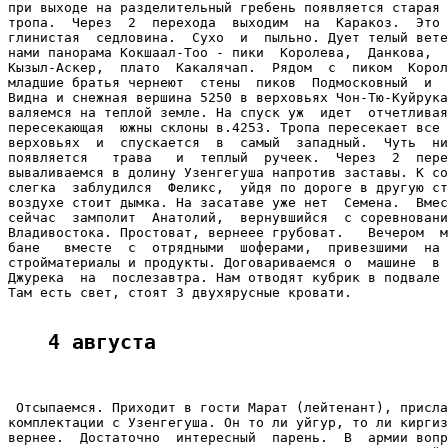
при выходе на разделительный гребень появляется старая 
тропа.  Через  2  перехода  выходим  на  Каракоз.  Это 
глинистая  седловина.  Сухо  и  пыльно. Дует телый вете
нами панорама Кокшаал-Тоо - пики  Королева,  Данкова,  
Кызыл-Аскер,  плато  Какалячап.  Рядом  с  пиком  Корол
младшие братья чернеют  стены  пиков  Подмосковный  и  
Видна и снежная вершина 5250 в верховьях Чон-Тю-Куйрука
валяемся на теплой земле. На спуск уж  идет  отчетливая
пересекающая  южны склоны в.4253. Тропа пересекает все 
верховьях  и  спускается  в  самый  западный.  Чуть  ни
появляется   трава   и  теплый  ручеек.  Через  2  пере
вываливаемся в долину Узенгегуша напротив заставы. К со
слегка  заблудился  Феликс,  уйдя по дороге в другую ст
воздухе стоит дымка. На засатаве уже нет  Семена.  Вмес
сейчас  замполит  Анатолий,  вернувшийся  с соревновани
Владивостока. Простоват, вернеее грубоват.   Вечером  м
бане   вместе  с  отрядными  шоферами,  привезшими  на 
стройматериалы и продукты. Договариваемся о  машине  в 
Джурека  на  послезавтра. Нам отводят кубрик в подвале 
Там есть свет, стоят 3 двухярусные кровати.

4 августа
 Отсыпаемся. Приходит в гости Марат (лейтенант), присла
комплектации с Узенгегуша. Он то ли уйгур, то ли киргиз
вернее.  Достаточно  интересный  парень.  В  армии вопр