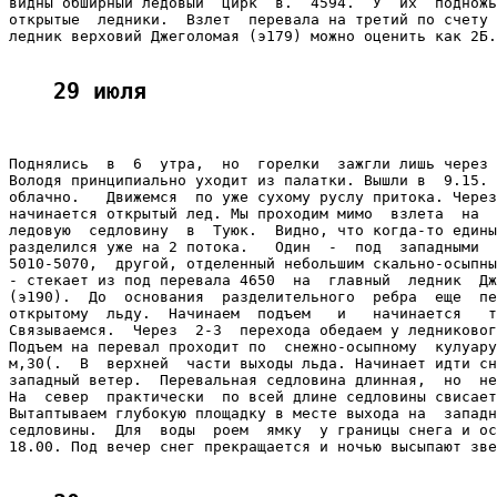
видны обширный ледовый  цирк  в.  4594.  У  их  подножь
открытые  ледники.  Взлет  перевала на третий по счету 
ледник верховий Джеголомая (э179) можно оценить как 2Б.

29 июля
Поднялись  в  6  утра,  но  горелки  зажгли лишь через 
Володя принципиально уходит из палатки. Вышли в  9.15. 
облачно.   Движемся  по уже сухому руслу притока. Через
начинается открытый лед. Мы проходим мимо  взлета  на  
ледовую  седловину  в  Туюк.  Видно, что когда-то едины
разделился уже на 2 потока.   Один  -  под  западными  
5010-5070,  другой, отделенный небольшим скально-осыпны
- стекает из под перевала 4650  на  главный  ледник  Дж
(э190).  До  основания  разделительного  ребра  еще  пе
открытому  льду.  Начинаем  подъем   и   начинается   т
Связываемся.  Через  2-3  перехода обедаем у ледниковог
Подъем на перевал проходит по  снежно-осыпному  кулуару
м,30(.  В  верхней  части выходы льда. Начинает идти сн
западный ветер.  Перевальная седловина длинная,  но  не
На  север  практически  по всей длине седловины свисает
Вытаптываем глубокую площадку в месте выхода на  западн
седловины.  Для  воды  роем  ямку  у границы снега и ос
18.00. Под вечер снег прекращается и ночью высыпают зве