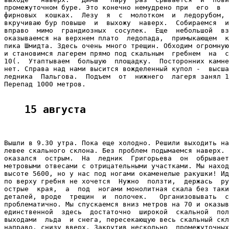
промежуточном буре. Это конечно немудрено при  его  в  
фирновых  кошках.  Лезу  я  с  молотком  и  ледорубом, 
вкручиваю бур повыше  и  выхожу  наверх.  Собираемся  и
вправо  мимо  грандиозных  сосулек.  Еще  небольшой  вз
оказываемся на верхнем плато  ледопада,  примыкающем  к
пика Шмидта. Здесь очень много трещин. Обходим огромную
и становимся лагерем прямо под скальным  гребнем  на  с
10(.  Утаптываем  большую  площадку.  Посторонних камне
нет. Справа над нами высится вожделенный купол -  высша
ледника  Пальгова.  Подъем  от  нижнего  лагеря занял 1
Перепад 1000 метров.

15 августа
Вышли в 9.30 утра. Пока еще холодно. Решили выходить на
левее скального склона. Без проблем подымаемся наверх. 
оказался  острым.  На  ледник  Григорьева  он  обрывает
метровыми отвесами с отрицательными участками. Мы наход
высоте 5600, но у нас под ногами окаменелые ракушки! Ид
по верху гребня не хочется  Нужно  ползти,  держась  ру
острые  края,  а  под  ногами монолитная скала без таки
деталей, вроде  трещин  и  полочек.   Организовывать  с
проблематично. Мы спускаемся вниз метров на 70 и оказыв
единственной  здесь  достаточно  широкой  скальной  пол
выходами  льда  и снега, пересекающую весь скальный скл
направо, снизу вверх. Закрутив нескольно  промежуточных