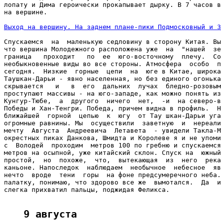
лопату и Дима героически прокапывает дырку. В 7 часов в
на вершине.

Выход на вершину. На заднем плане-пики Подмосковный и З
Спускаемся  на  маленькую седловину в сторону Китая. Вы
что вершина Молодежного расположена уже  на  "нашей  зе
граница   проходит   по  ее  юго-восточному  плечу.  Со
необыкновенные виды во все стороны. Атмосфера  особо  п
сегодня.  Низкие  горные  цепи  на  юге в Китае, широка
Таушкан-Дарьи - явно населенная, но без единого огонька
скрывается   и   в  его  дальних  лучах  бледно-розовым
проступают массивы - на юго-западе, как можно понять из
Кунгур-Тюбе,  а  другого  ничего  нет,  -и  на северо-в
Победы и Хан-Тенгри. Победа, причем видна в профиль.  Н
ближайшей  горной  цепью  к  югу  от Тау шкан-Дарьи уга
огромные равнины. Мы  осуществили  заветную  и  нереали
мечту  Августа  Андреевича  Летавета  - увидели Такла-М
окрестных пиках Данкова, Шмидта и Королеве я и не упоми
с  Володей  проходим  метров 100 по гребню и спускаемся
метров на осыпной, уже китайский склон. Спуск на  южный
простой,  но  похоже,  что,  вытекающая  из  него  река
каньоне. Напоследок  наблюдаем  необычное  небесное  яв
нечто  вроде  тени  горы  на фоне предсумеречного неба.
палатку, понимаю, что здорово все же  вымотался.  Да  и
слегка прихватил пальцы, поджидая Феликса.

9 августа