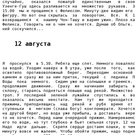
случайно,   оказался   пожалуй   единственным   в  свое
Узенге-Гуш здесь разливается на  множество  рукавов.  З
15.00  мы и прощаемся с Феликсом. Минуту-две видим его 
фигуру. Но вот она скрылась  за  поворотом.  Вся.  К  1
возвращаемся  к  нашему Чон-Ташу и варим ужин. Плохо ка
Феликса. Говорить ни о чем не хочется. Думаю об Ольге. 
ней соскучился...

12 августа
Я  проснулся  в 5.30. Ребята еще спят. Немного повалялс
за водой. Уходим наверх в 8 утра, уже после  того,  как
осветило  противоволожный  берег.  Переходим  основной 
камням и сразу же за ним приток, текущий  с  ледника  П
Воды  пока  немного.  Сидим уже на солнышке и греемся. 
продолжаем  движение.  Сразу  же  начинаем  забирать  в
склону, стараясь подняться повыше над рекой. Множество 
троп. У  последней  зеленой  лужайки  спустились  к  во
оказалось  весьма  некстати.  Нам  тут  же  приходится 
прижима, приподнявщись  над  рекой  и  рубя  время  от 
ступеньки  в  мягком (слава богу) конгломерате. Хочется
на другой берег, но вода уже прибыла, а доставать  вере
то не хочется. Перед нами очередной прижим. Намереваемс
его по воде, но тут глубоко и бьет сильная струя. 12 ча
Надо  идти  дальше.  Скрепя сердце достаем кошки, о чем
минуту вовсе не жалеем. Чтобы обойти прижим, надо подня