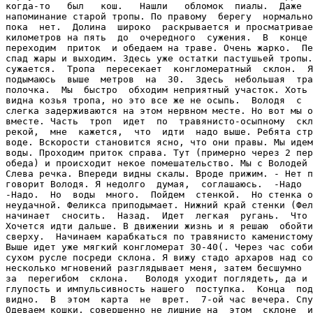
когда-то   был   кош.   Нашли   обломок  пиалы.  Даже  
напоминание старой тропы. По правому  берегу  нормально
пока  нет.  Долина  широко  раскрывается и просматривае
километров на пять  до  очередного  сужения.  В  конце 
переходим  приток  и обедаем на траве. Очень жарко.  Пе
спад жары и выходим. Здесь уже остатки пастушьей тропы.
сужается.  Тропа  пересекает  конгломератный  склон.  Я
подымаюсь  выше  метров  на  30.  Здесь  небольшая  тра
полочка.  Мы  быстро  обходим неприятный участок. Хоть 
видна козья тропа, но это все же не осыпь.  Володя  с  
слегка задерживаются на этом нервном месте. Но вот мы о
вместе. Часть  троп  идет  по  травянисто-осыпному  скл
рекой,  мне  кажется,  что  идти  надо выше. Ребята стр
воде. Вскорости становится ясно, что они правы. Мы идем
воды. Проходим приток справа. Тут (примерно через 2 пер
обеда) и происходит некое помешательство. Мы с Володей 
Слева речка. Впереди видны скалы. Вроде прижим. - Нет п
говорит Володя. Я недолго  думая,  соглашаюсь.  -Надо  
-Надо.  Но  воды  много.  Пойдем  стенкой.  Но стенка о
неудачной. Феликса приподымает. Нижний край стенки (Фел
начинает  сносить.  Назад.  Идет  легкая  ругань.  Что 
Хочется идти дальше. В движении жизнь и я решаю  обойти
сверху.  Начинаем карабкаться по травянисто каменистому
Выше идет уже мягкий конгломерат 30-40(. Через час соби
сухом русле посреди склона. Я вижу стадо архаров над со
несколько мгновений разглядывает меня, затем бесшумно  
за  перегибом  склона.   Володя уходит поглядеть, да и 
глупость и импульсивность нашего  поступка.  Конца  под
видно.  В  этом  карта  не  врет.  7-ой час вечера. Спу
Одеваем кошки, совершенно не лишние на  этом  склоне  и