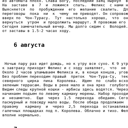
из автомата плохо. Слава Богу, последний заяц нырнул  в
На  заставе  в  7  и  ложимся  спать.  Феликс  с нами н
Выясняется  по  пробуждении  его  желание  свалить.  Дл
переговоры  пока  ни  к  чему  не приводят. Он сопровож
вверх по  Чон-Турасу.  Тут  настолько  хорошо,  что  он
вернуться  утром  и продолжить маршрут. Я провожаю его 
Сегодня замечательный вечер. Мы долго сидим с  Володей.
от заставы в 1.5-2 часах ходу.

6 августа
 Ночью пару раз идет дождь, но к утру все сухо. К 9 утр
к завтраку приходит Феликс и с ходу заявляет,  что  не 
Около 2 часов уламываем Феликса и, в конце концов, угов
Без проблем переходим правый  приток  Чон-Тура-Су,  тек
северного  цирка  пика  Королева.  Идем  по  слабо всхо
зеленым террасам. Воды в реке мало и она ярко  голубого
Видим следы крупной кошки - ирбисы здесь водятся. Через
начинаем подъем по левому карману морены. Набор проходи
и  незаметно.  Еще  через  1.5  перехода  обедаем. Сего
пасмурный и повсюду мало воды. После обеда продолжаем  
правому   карману  и  через  2,5  перехода  останавлива
галечных площадках под п. Королева. Облачно и тихо. Фел
вполне нормально.
