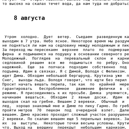
то высоко на скалах течет вода, да нам туда не добратьс
8 августа
 Утром  холодно.  Дует  ветер.  Съедаем  разведенную ка
выходим в 7 утра. Небо ясное. Некоторое время мы раздум
не подняться ли нам на седловину между молодежным и пик
За переход мы пересекаем  верхнее  плато  по  подмерзше
фирна  и подымаемся на подушку в основании северного ре
Молодежный.  Поглядев  на  перевальный  склон  и  карни
седловиной  реашем  все  же  подыматься  по  ребру. Оно
надежней.  Еще  за  полчаса  подходим  собственно  под 
подъема. Идем в связках. Я с Димой, Володя с Феликсом. 
идет Дима. Обходим небольшой бергшрунд. Крутизна уже  п
Снег,  выходы льда. Володя говорит, что идти без перил 
Просит начать вешать перила, так как  по  крайней  мере
гарантировать   беспроблемное   движение  фелички  в  с
режиме. Я присоединяюсь к их просьбе. Димка  упрямится,
начинаем  вешаться.  Обходим  2  явные  доски.  Идем  в
выходов скал на гребне. Вешаем 2 веревки.  Обычный  и  
лед,  хорошо знакомый мне и Диме по пику Гармо. По греб
пройти метров  70  пешком  под  очередной  взлет.  Дале
вешаем. Димо красиво проходит сложный участок разрушенн
2 веревки. По скалам вешаем еще 5 перильных веревок. За
их  за  выступы.  Некоторые точки весьма условны. Крути
что. Выход на  вершину  перекрыт  небольшим  карнизом. 