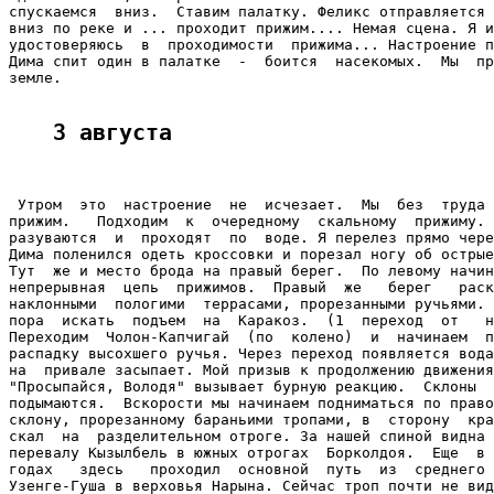
спускаемся  вниз.  Ставим палатку. Феликс отправляется 
вниз по реке и ... проходит прижим.... Немая сцена. Я и
удостоверяюсь  в  проходимости  прижима... Настроение п
Дима спит один в палатке  -  боится  насекомых.  Мы  пр
земле.

3 августа
 Утром  это  настроение  не  исчезает.  Мы  без  труда 
прижим.   Подходим  к  очередному  скальному  прижиму. 
разуваются  и  проходят  по  воде. Я перелез прямо чере
Дима поленился одеть кроссовки и порезал ногу об острые
Тут  же и место брода на правый берег.  По левому начин
непрерывная  цепь  прижимов.  Правый  же   берег   раск
наклонными  пологими  террасами, прорезанными ручьями. 
пора  искать  подъем  на  Каракоз.  (1  переход  от   н
Переходим  Чолон-Капчигай  (по  колено)  и  начинаем  п
распадку высохшего ручья. Через переход появляется вода
на  привале засыпает. Мой призыв к продолжению движения
"Просыпайся, Володя" вызывает бурную реакцию.  Склоны  
подымаются.  Вскорости мы начинаем подниматься по право
склону, прорезанному бараньими тропами, в  сторону  кра
скал  на  разделительном отроге. За нашей спиной видна 
перевалу Кызылбель в южных отрогах  Борколдоя.  Еще  в 
годах   здесь   проходил  основной  путь  из  среднего 
Узенге-Гуша в верховья Нарына. Сейчас троп почти не вид