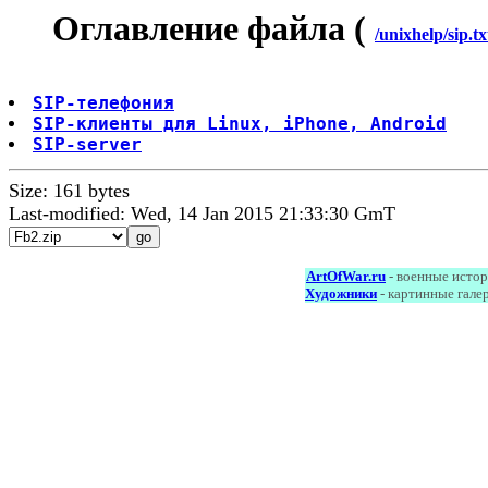
Оглавление файла (
/unixhelp/sip.tx
SIP-телефония
SIP-клиeнты для Linux, iPhone, Android
SIP-server
Size: 161 bytes
Last-modified: Wed, 14 Jan 2015 21:33:30 GmT
ArtOfWar.ru
- военные исто
Художники
- картинные гале