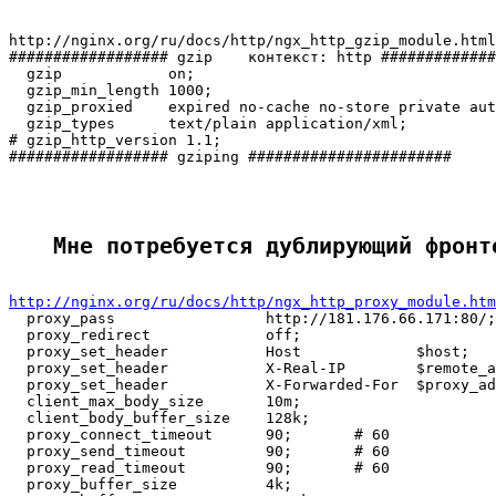
http://nginx.org/ru/docs/http/ngx_http_gzip_module.html

################## gzip    контекст: http #############
  gzip            on;

  gzip_min_length 1000;

  gzip_proxied    expired no-cache no-store private aut
  gzip_types      text/plain application/xml;

# gzip_http_version 1.1;

################## gziping #######################

Мне потребуется дублирующий фронт
http://nginx.org/ru/docs/http/ngx_http_proxy_module.htm

  proxy_pass                 http://181.176.66.171:80/;

  proxy_redirect             off;

  proxy_set_header           Host             $host;

  proxy_set_header           X-Real-IP        $remote_a
  proxy_set_header           X-Forwarded-For  $proxy_ad
  client_max_body_size       10m;

  client_body_buffer_size    128k;

  proxy_connect_timeout      90;       # 60

  proxy_send_timeout         90;       # 60

  proxy_read_timeout         90;       # 60

  proxy_buffer_size          4k;
