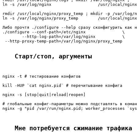
ln -s /var/log/nginx                   /usr/local/nginx
rmdir /usr/local/nginx/proxy_temp ; mkdir -p /var/log/n
ln -s /var/log/nginx/proxy_temp        /usr/local/nginx
Либо прочтя ./configure --help сразу сконфигурить как н
./configure --conf-path=/etc/nginx               \

        --http-log-path=/var/log/nginx           \

 --http-proxy-temp-path=/var/log/nginx/proxy_temp

Старт/стоп, аргументы
nginx -t # тестирование конфигов

kill -HUP `cat nginx.pid` # перечитывание конфига

nginx -s [stop|quit|reload|reopen]

# глобальные конфиг-параметры можно подставлять в коман
nginx -g "pid /var/run/nginx.pid; worker_processes `sys
Мне потребуется сжимание трафика