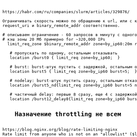
https://habr.com/ru/companies/slurm/articles/329876/

Ограничивать скорость можно по обращению к url, или с к
request_uri и binary_remote_addr соответственно.

# описываем ограничение - 60 запросов в минуту с одного
# кэш зоны 20 Мб примерно for ~320,000 IPs

  limit_req_zone $binary_remote_addr zone=by_ip60:20m r
   # пропускать по одному, остальным отказывать

   location /burst0 { limit_req zone=by_ip60;  }

   # burst: burst-штук пустить с задержкой, остальным о
   location burst5 { limit_req zone=by_ip60 burst=5;  }

   # nodelay: burst-штук пустить сразу, остальным отказ
   location /burst5_nd{limit_req zone=by_ip60 burst=5 n
   # частичный delay: первые 8 сразу, еще 4 с задержкой
   location /burst12_delay8{limit_req zone=by_ip60 burs
Назначение throttling не всем
https://blog.nginx.org/blog/rate-limiting-nginx

Rate limit from anyone who is not on an "allowlist" ($l