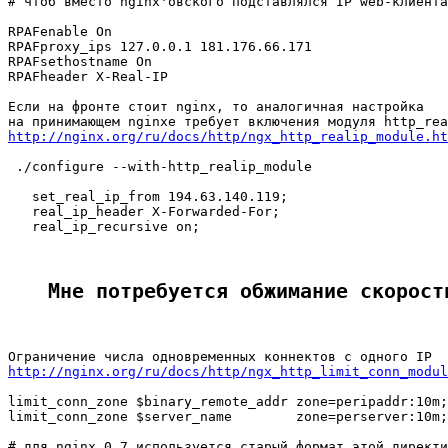
# чтоб вместо nginx'овского подставлялся IP web-клиента

RPAFenable On

RPAFproxy_ips 127.0.0.1 181.176.66.171

RPAFsethostname On

RPAFheader X-Real-IP

Если на фронте стоит nginx, то аналогичная настройка

http://nginx.org/ru/docs/http/ngx_http_realip_module.ht
 ./configure --with-http_realip_module

   set_real_ip_from 194.63.140.119;

   real_ip_header X-Forwarded-For;

   real_ip_recursive on;

Мне потребуется обжимание скорост
http://nginx.org/ru/docs/http/ngx_http_limit_conn_modul
limit_conn_zone $binary_remote_addr zone=peripaddr:10m;

limit_conn_zone $server_name        zone=perserver:10m;

# для nginx 0.7 используется старый формат этой директи