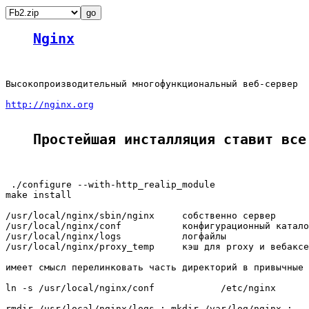
Nginx
Высокопроизводительный многофункциональный веб-сервер

http://nginx.org
Простейшая инсталляция ставит все
 ./configure --with-http_realip_module

make install

/usr/local/nginx/sbin/nginx     собственно сервер

/usr/local/nginx/conf           конфигурационный катало
/usr/local/nginx/logs           логфайлы

/usr/local/nginx/proxy_temp     кэш для proxy и вебаксе
имеет смысл перелинковать часть директорий в привычные 
ln -s /usr/local/nginx/conf            /etc/nginx

rmdir /usr/local/nginx/logs ; mkdir /var/log/nginx ;
