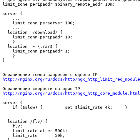
limit_zone peripaddr $binary_remote_addr 10m;

server {

    ...

    limit_conn perserver 100;

    ...

  location  /download/ {

    limit_conn peripaddr 10;

    }

  location  ~ \.rar$ {

    limit_conn peripaddr 1;

    }

}

http://nginx.org/ru/docs/http/ngx_http_limit_req_module
http://nginx.org/ru/docs/http/ngx_http_core_module.html
server {

    if ($slow) {         set $limit_rate 4k;     }

  location /flv/ {

    flv;

    limit_rate_after 500k;

    limit_rate       50k;
