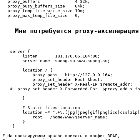
  proxy_buffers              4 32k;

  proxy_busy_buffers_size    64k;

  proxy_temp_file_write_size 10m;

  proxy_max_temp_file_size   0;

Мне потребуется proxy-акселерация
   server {

        listen       181.176.66.164:80;

        server_name  suong.su www.suong.su;

        location / {

            proxy_pass   http://127.0.0.164;

            proxy_set_header Host $host;

            proxy_set_header X-Real-IP $remote_addr;

   #  proxy_set_header X-Forwarded-For  $proxy_add_x_fo
        }

        # Static files location

        location ~* ^.+\.(jpg|jpeg|gif|png|ico|css|zip|
            root   /home/www/$server_name;

        }

    }

# На проксируемом apache вписать в конфиг RPAF,
