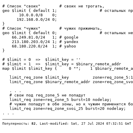
# Список "своих"        # своих не трогать,

geo $limit { default 1;                  # остальных пр
       10.0.0.0/8    0;

      192.168.0.0/24 0;

}

# Список "чужих"        # чужих прижимать,

geo $limit { default 0;                  # остальных не
    66.249.81.0/24   1; # google

    213.180.203.0/24 1; # yandex

    68.180.220.0/24  1; # yahoo

}

# $limit = 0  =>  $limit_key = ''

# $limit = 1  =>  $limit_key = $binary_remote_addr

map $limit $limit_key {     0 "";    1 $binary_remote_a
   limit_req_zone $limit_key          zone=req_zone_5:1
   limit_req_zone $binary_remote_addr zone=req_zone_svo
   . . .

   # свои под req_zone_5 не попадут

   limit_req zone=req_zone_5 burst=10 nodelay;

   # чужие попадут в обе зоны, но к чужим применится бо
   limit_req zone=req_zone_svoi_25 burst=20 nodelay;

Популярность: 
82