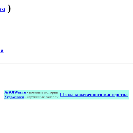
)
txt
ки
ArtOfWar.ru
- военные истории
Школа
кожевенного мастерства
Художники
- картинные галереи