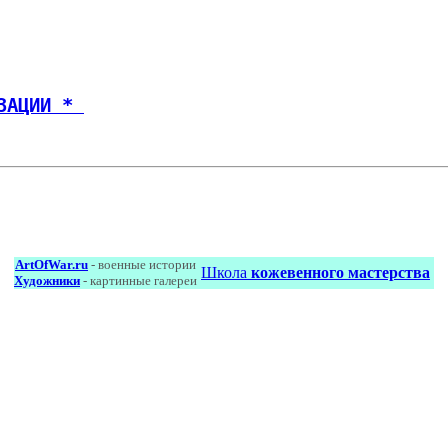
ЗАЦИИ * 
ArtOfWar.ru
- военные истории
Школа
кожевенного мастерства
Художники
- картинные галереи