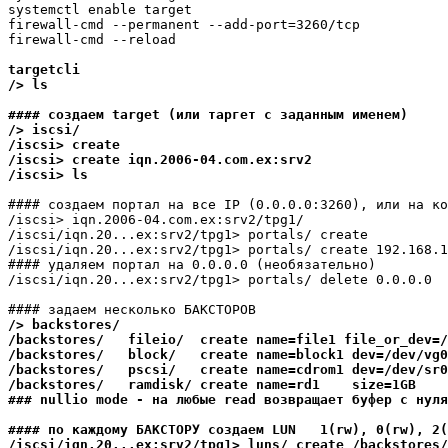
systemctl enable target

firewall-cmd --permanent --add-port=3260/tcp

firewall-cmd --reload

targetcli

/> ls

#### создаем target (или таргет с заданным именем)

/> iscsi/

/iscsi> create

/iscsi> create iqn.2006-04.com.ex:srv2

#### создаем портал на все IP (0.0.0.0:3260), или на ко
/iscsi> iqn.2006-04.com.ex:srv2/tpg1/

/iscsi/iqn.20...ex:srv2/tpg1> portals/ create

/iscsi/iqn.20...ex:srv2/tpg1> portals/ create 192.168.1
#### удаляем портал на 0.0.0.0 (необязательно)

/iscsi/iqn.20...ex:srv2/tpg1> portals/ delete 0.0.0.0

#### задаем несколько БАКСТОРОВ
/> backstores/

/backstores/   fileio/  create name=file1 file_or_dev=/
/backstores/   block/   create name=block1 dev=/dev/vg0
/backstores/   pscsi/   create name=cdrom1 dev=/dev/sr0

/backstores/   ramdisk/ create name=rd1    size=1GB

### nullio mode - на любые read возвращает буфер с нуля
#### по каждому БАКСТОРУ создаем LUN   1(rw), 0(rw), 2(
/iscsi/iqn.20...ex:srv2/tpg1> luns/ create /backstores/