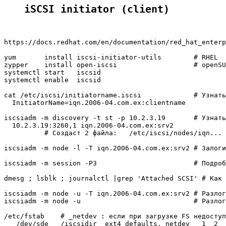
iSCSI initiator (client)
https://docs.redhat.com/en/documentation/red_hat_enterp
yum       install iscsi-initiator-utils        # RHEL

zypper    install open-iscsi                   # openSU
systemctl start   iscsid

systemctl enable  iscsid

cat /etc/iscsi/initiatorname.iscsi             # Узнать
  InitiatorName=iqn.2006-04.com.ex:clientname

iscsiadm -m discovery -t st -p 10.2.3.19       # Узнать
  10.2.3.19:3260,1 iqn.2006-04.com.ex:srv2

          # Создаст 2 файла:   /etc/iscsi/nodes/iqn... 
iscsiadm -m node -l -T iqn.2006-04.com.ex:srv2 # Залоги
iscsiadm -m session -P3                        # Подроб
dmesg ; lsblk ; journalctl |grep 'Attached SCSI' # Как 
iscsiadm -m node -u -T iqn.2006-04.com.ex:srv2 # Разлог
iscsiadm -m node -u                            # Разлог
/etc/fstab    # _netdev : если при загрузке FS недоступ
   /dev/sde   /iscsidir  ext4 defaults,_netdev   1  2
