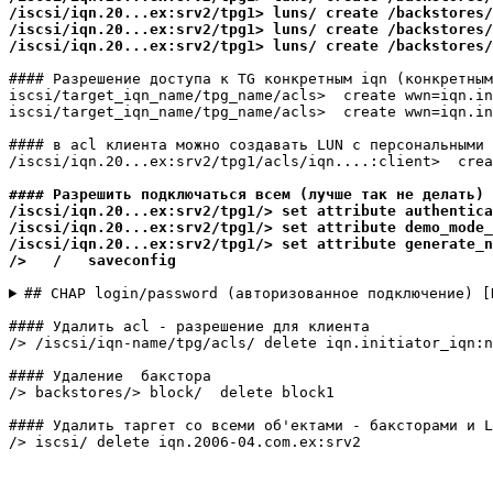
/iscsi/iqn.20...ex:srv2/tpg1> luns/ create /backstores/
/iscsi/iqn.20...ex:srv2/tpg1> luns/ create /backstores/
#### Разрешение доступа к TG конкретным iqn (конкретным
iscsi/target_iqn_name/tpg_name/acls>  create wwn=iqn.in
iscsi/target_iqn_name/tpg_name/acls>  create wwn=iqn.in
#### в acl клиента можно создавать LUN с персональными 
/iscsi/iqn.20...ex:srv2/tpg1/acls/iqn....:client>  crea
#### Разрешить подключаться всем (лучше так не делать)

/iscsi/iqn.20...ex:srv2/tpg1/> set attribute authentica
/iscsi/iqn.20...ex:srv2/tpg1/> set attribute demo_mode_
/iscsi/iqn.20...ex:srv2/tpg1/> set attribute generate_n
## CHAP login/password (авторизованное подключение) [
#### Удалить acl - разрешение для клиента

/> /iscsi/iqn-name/tpg/acls/ delete iqn.initiator_iqn:n
#### Удаление  бакстора

/> backstores/> block/  delete block1

#### Удалить таргет со всеми об'ектами - баксторами и L
/> iscsi/ delete iqn.2006-04.com.ex:srv2
