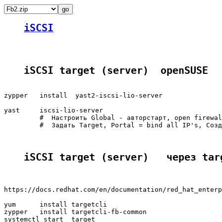
iSCSI
iSCSI target (server)  openSUSE
zypper   install  yast2-iscsi-lio-server

yast     iscsi-lio-server

         #  Настроить Global - авторстарт, open firewal
         #  Задать Target, Portal = bind all IP's, Созд
iSCSI target (server)   через tar
https://docs.redhat.com/en/documentation/red_hat_enterp
yum      install targetcli

zypper   install targetcli-fb-common

systemctl start  target
