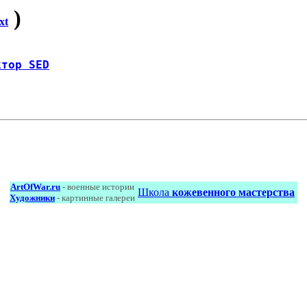
)
xt
ктор SED
ArtOfWar.ru
- военные истории
Школа
кожевенного мастерства
Художники
- картинные галереи