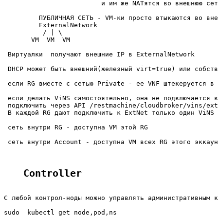
                         и им же NATятся во внешнюю сет
         ПУБЛИЧНАЯ СЕТЬ - VM-ки просто втыкаются во вне
         ExternalNetwork

          / | \

       VM  VM  VM

 Виртуалки  получают внешние IP в ExternalNetwork

 DHCP может быть внешний(железный virt=true) или собств
 если RG вместе с сетью Private - ee VNF штекеруется в 
 если делать ViNS самостоятельно, она не подключается к
 подключить через API /restmachine/cloudbroker/vins/ext
 В каждой RG дают подключить к ExtNet только один ViNS 
 сеть внутри RG - доступна VM этой RG

 сеть внутри Account - доступна VM всех RG этого эккаун
Controller
С любой контрол-ноды можно управлять административным к
sudo  kubectl get node,pod,ns
