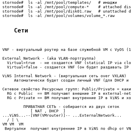
stornode#  ls -al /mnt/pool/templates/   # имаджи

stornode#  ls -al /mnt/pool/compute-*    # attached dis
stornode#  ls -al /mnt/pool/disk01.raw   # unattached d
stornode#  ls -al /mnt/pool/volumes/volume_*.raw

Сети
VNF - виртуальный роутер на базе служебной VM с VyOS (1
External Network - (aka VLAN-портгруппa)

  Virtual=true  - не создается VNF (statical IP via clo
  Virtual=false - создается VNF (он будет раздавать IP 
ViNS Internal Network - (виртуальная сеть over VXLAN)

     Автоматически будет создан личный VNF (для DHCP и 
Сетевое свойство Ресурсных групп: Public/Private = каки
  RG с Public  == ВМ получают внешние IP в external-net
  RG с Private == ВМ получают внутренние IP в ViNS и хо
         ПРИВАТНАЯ СЕТЬ - собирается из двух сеток

            [ NAT , DHCP  ]

...ViNS...--[VNF(VMrouter)]-- ...ExternalNetwork...

  / | \

VM VM  VM

 Виртуалки  получают внутренние IP в ViNS по dhcp от VN