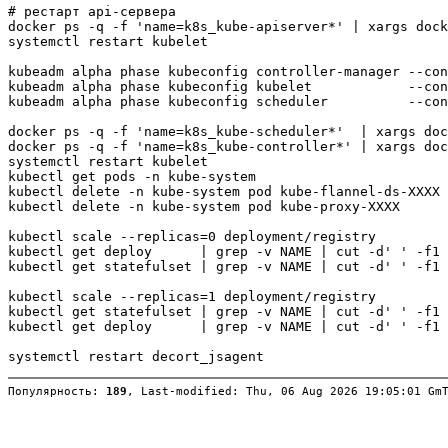
# рестарт api-сервера

docker ps -q -f 'name=k8s_kube-apiserver*' | xargs dock
systemctl restart kubelet

kubeadm alpha phase kubeconfig controller-manager --con
kubeadm alpha phase kubeconfig kubelet            --con
kubeadm alpha phase kubeconfig scheduler          --con
docker ps -q -f 'name=k8s_kube-scheduler*'  | xargs doc
docker ps -q -f 'name=k8s_kube-controller*' | xargs doc
systemctl restart kubelet

kubectl get pods -n kube-system

kubectl delete -n kube-system pod kube-flannel-ds-XXXX

kubectl delete -n kube-system pod kube-proxy-XXXX

kubectl scale --replicas=0 deployment/registry

kubectl get deploy      | grep -v NAME | cut -d' ' -f1 
kubectl get statefulset | grep -v NAME | cut -d' ' -f1 
kubectl scale --replicas=1 deployment/registry

kubectl get statefulset | grep -v NAME | cut -d' ' -f1 
kubectl get deploy      | grep -v NAME | cut -d' ' -f1 
Популярность: 
189