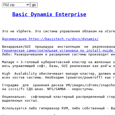
Basic Dynamix Enterprise
Это не vSphere. Это система управления облаком на vCore
Документация https://basistech.ru/docs/dynamix/
Героическая самостоятельная установка по install-guide 

Либо: Разворачивание и расширение системы производят ин
Manage = 3-головый кубернетовский кластер на железных х
весь управляющий софт, базы, GUI реализован как pod'ы э
High  Avalability обеспечивает manage-кластер, должен и
всех хостов системы. Необходим (poweron/poweroff) как г
Стораджи  для  хранения дисков VM/images/cdroms/snapsho
на iscsi/fc СДХ-шках. NFS/SAMBA - недоступны.

Опционально:  софтверный кластерный распределенный стор
выделенных хостах.

Используется либо гипервизор KVM, либо собственный - Ba