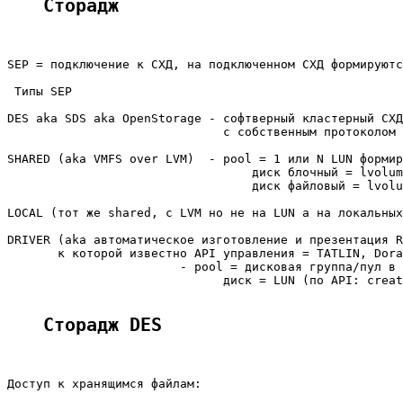
Сторадж
SEP = подключение к СХД, на подключенном СХД формируютс
 Типы SEP

DES aka SDS aka OpenStorage - софтверный кластерный СХД
                              с собственным протоколом 
SHARED (aka VMFS over LVM)  - pool = 1 или N LUN формир
                                  диск блочный = lvolum
                                  диск файловый = lvolu
LOCAL (тот же shared, с LVM но не на LUN а на локальных
DRIVER (aka автоматическое изготовление и презентация R
       к которой известно API управления = TATLIN, Dora
                        - pool = дисковая группа/пул в 
                              диск = LUN (по API: creat
Сторадж DES
Доступ к хранящимся файлам:
