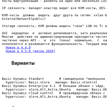
Хосты виртуализации - разбиты на один или несколько Loc
IP связность: manager-кластер видит все KVM-хосты, DES-
KVM-хосты  должны  видеть  друг друга по сетям: vxlan-b
ExternalNetwork(public)

Storage связность: KVM должны видеть "свои" LUN по fc и
GUI  недоделан  и  активно допиливается, зато реализова
Многие  действия по администрированию приходится частич
частично через API -  и  это  (пока)  нормально.  С  ка
пополняется и развивается функциональность. Текущая вер
Новое в 4.4.0
Новое в 4.5.0 (весна 2026)
Варианты
Basic Dynamix Standart        # самодельное "маленькое 
  hypervisor: Basis.vCore   manage: Basis.vControl

Basic Dynamix Enterprise 4.1  # большое облако с vApp, 
  hypervisor: vCore,Alt,Astra,Ubunta   manage: Basis.DE
Basic Dynamix Cloud Control   # провайдерское облако с 
  hypervisor: vCore,Alt,Astra,Ubunta   manage: Basis.DE