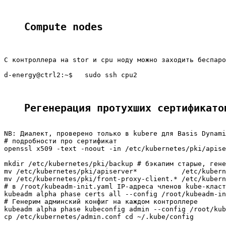
Compute nodes
С контроллера на stor и cpu ноду можно заходить беспаро
d-energy@ctrl2:~$   sudo ssh cpu2

Регенерация протухших сертификато
NB: Диалект, проверено только в kubere для Basis Dynami
# подробности про сертификат

openssl x509 -text -noout -in /etc/kubernetes/pki/apise
mkdir /etc/kubernetes/pki/backup # бэкапим старые, гене
mv /etc/kubernetes/pki/apiserver*           /etc/kubern
mv /etc/kubernetes/pki/front-proxy-client.* /etc/kubern
# в /root/kubeadm-init.yaml IP-адреса членов kube-класт
kubeadm alpha phase certs all --config /root/kubeadm-in
# Генерим админский конфиг на каждом контроллере

kubeadm alpha phase kubeconfig admin --config /root/kub
cp /etc/kubernetes/admin.conf cd ~/.kube/config
