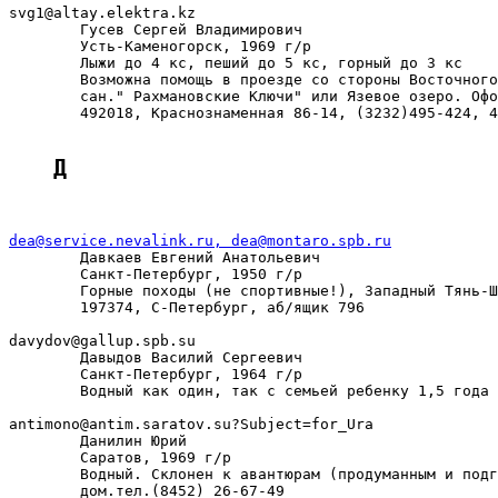
svg1@altay.elektra.kz

        Гусев Сергей Владимирович

        Усть-Каменогорск, 1969 г/р

        Лыжи до 4 кс, пеший до 5 кс, горный до 3 кс

        Возможна помощь в проезде со стороны Восточного
        сан." Рахмановские Ключи" или Язевое озеро. Офо
        492018, Краснознаменная 86-14, (3232)495-424, 4
Д
dea@service.nevalink.ru, dea@montaro.spb.ru

        Давкаев Евгений Анатольевич

        Санкт-Петербург, 1950 г/р

        Горные походы (не спортивные!), Западный Тянь-Ш
        197374, С-Петербург, аб/ящик 796

davydov@gallup.spb.su

        Давыдов Василий Сергеевич

        Санкт-Петербург, 1964 г/р

        Водный как один, так с семьей ребенку 1,5 года

antimono@antim.saratov.su?Subject=for_Ura

        Данилин Юрий

        Саратов, 1969 г/р

        Водный. Склонен к авантюрам (продуманным и подг
        дом.тел.(8452) 26-67-49
