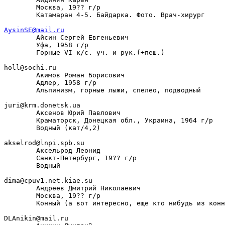
        Москва, 19?? г/р

        Катамаран 4-5. Байдарка. Фото. Врач-хирург

AysinSE@mail.ru

        Айсин Сергей Евгеньевич

        Уфа, 1958 г/р

        Горные VI к/с. уч. и рук.(+пеш.)

holl@sochi.ru

        Акимов Роман Борисович

        Адлер, 1958 г/р

        Альпинизм, горные лыжи, спелео, подводный

juri@krm.donetsk.ua

        Аксенов Юрий Павлович

        Краматорск, Донецкая обл., Украина, 1964 г/р

        Водный (кат/4,2)

akselrod@lnpi.spb.su

        Аксельрод Леонид

        Санкт-Петербург, 19?? г/р

        Водный

dima@cpuv1.net.kiae.su

        Андреев Дмитрий Николаевич

        Москва, 19?? г/р

        Конный (а вот интересно, еще кто нибудь из конн
DLAnikin@mail.ru
