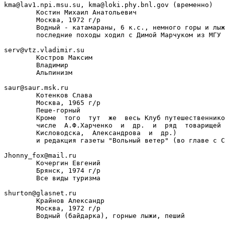
kma@lav1.npi.msu.su, kma@loki.phy.bnl.gov (временно)

        Костин Михаил Анатольевич

        Москва, 1972 г/р

        Водный - катамараны, 6 к.с., немного горы и лыж
        последние походы ходил с Димой Марчуком из МГУ

serv@vtz.vladimir.su

        Костров Максим

        Владимир

        Альпинизм

saur@saur.msk.ru

        Котенков Слава

        Москва, 1965 г/р

        Пеше-горный

	Кроме  того  тут  же  весь Клуб путешественников "Саур" (в том

        числе  А.Ф.Харченко  и  др.  и  ряд  товарищей 
        Кисловодска,  Александрова  и  др.)

        и редакция газеты "Вольный ветер" (во главе с С
Jhonny_fox@mail.ru

        Кочергин Евгений

        Брянск, 1974 г/р

        Все виды туризма

shurton@glasnet.ru

        Крайнов Александр

        Москва, 1972 г/р

        Водный (байдарка), горные лыжи, пеший
