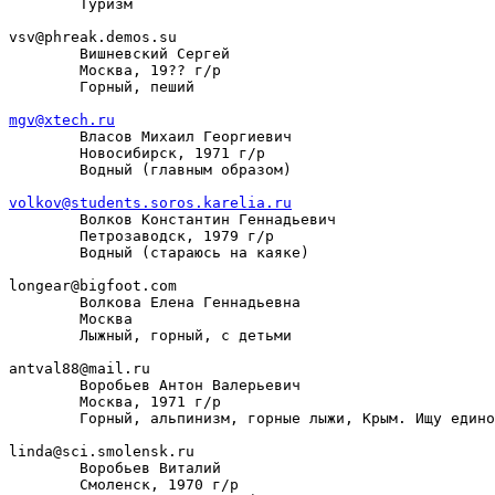
        Туризм

vsv@phreak.demos.su

        Вишневский Сергей

        Москва, 19?? г/р

        Горный, пеший

mgv@xtech.ru

        Власов Михаил Георгиевич

        Новосибирск, 1971 г/р

        Водный (главным образом)

volkov@students.soros.karelia.ru

        Волков Константин Геннадьевич

        Петрозаводск, 1979 г/р

        Водный (стараюсь на каяке)

longear@bigfoot.com

        Волкова Елена Геннадьевна

        Москва

        Лыжный, горный, с детьми

antval88@mail.ru

        Воробьев Антон Валерьевич

        Москва, 1971 г/р

        Горный, альпинизм, горные лыжи, Крым. Ищу едино
linda@sci.smolensk.ru

        Воробьев Виталий

        Смоленск, 1970 г/р
