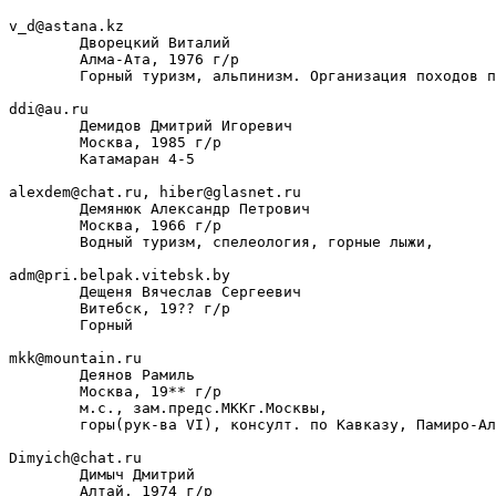
v_d@astana.kz

        Дворецкий Виталий

        Алма-Ата, 1976 г/р

        Горный туризм, альпинизм. Организация походов п
ddi@au.ru

        Демидов Дмитрий Игоревич

        Москва, 1985 г/р

        Катамаран 4-5

alexdem@chat.ru, hiber@glasnet.ru

        Демянюк Александр Петрович

        Москва, 1966 г/р

        Водный туризм, спелеология, горные лыжи,

adm@pri.belpak.vitebsk.by

        Дещеня Вячеслав Сергеевич

        Витебск, 19?? г/р

        Горный

mkk@mountain.ru

        Деянов Рамиль

        Москва, 19** г/р

        м.с., зам.предс.МККг.Москвы,

        горы(рук-ва VI), консулт. по Кавказу, Памиро-Ал
Dimyich@chat.ru

        Димыч Дмитрий

        Алтай, 1974 г/р
