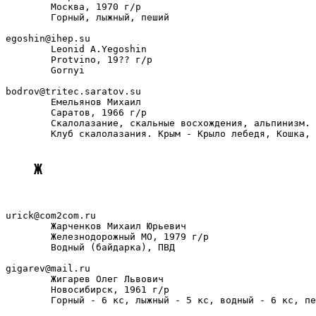
        Москва, 1970 г/р

        Горный, лыжный, пеший

egoshin@ihep.su

        Leonid A.Yegoshin

        Protvino, 19?? г/р

        Gornyi

bodrov@tritec.saratov.su

        Емельянов Михаил

        Саратов, 1966 г/р

        Скалолазание, скальные восхождения, альпинизм.

        Клуб скалолазания. Крым - Крыло лебедя, Кошка, 
Ж
urick@com2com.ru

        Жарченков Михаил Юрьевич

        Железнодорожный МО, 1979 г/р

        Водный (байдарка), ПВД

gigarev@mail.ru

        Жигарев Олег Львович

        Новосибирск, 1961 г/р

        Горный - 6 кс, лыжный - 5 кс, водный - 6 кс, пе