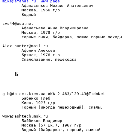
mike@afanas.ru. WWW page

        Афанасенков Михаил Анатольевич

        Москва, 1966 г/р

        Водный

svs44@usa.net

        Афанасьева Анна Владимировна

        Москва, 1978 г/р

        горные лыжи, байдарка, пешие горные походы

Alex_hunter@mail.ru

        Афонин Алексей

        Брянск, 1976 г.р

        Скалолазание, пешеходка

Б
gib@dpicci.kiev.ua AKA 2:463/139.43@FidoNet

        Бабенко Глеб

        Киев, 19?? г/р

        Горный (иногда пешеходный), скалы.

wowa@ashtech.msk.ru

        Байбиков Владимир

        Москва (57 шк.), 1967 г/р

        Водный (байдарка), горный, лыжный
