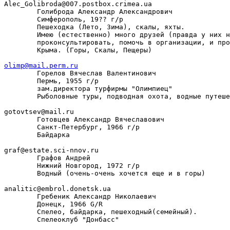
Alec_Golibroda@007.postbox.crimea.ua

        Голиброда Александр Александрович

        Симферополь, 19?? г/р

        Пешеходка (Лето, Зима), скалы, яхты.

        Имею (естественно) много друзей (правда у них н
        проконсультировать, помочь в организации, и про
        Крыма. (Горы, Скалы, Пещеры)

olimp@mail.perm.ru

        Горелов Вячеслав Валентинович

        Пермь, 1955 г/р

        зам.директора турфирмы "Олимпиец"

        Рыболовные туры, подводная охота, водные путеше
gotovtsev@mail.ru

        Готовцев Александр Вячеславович

        Санкт-Петербург, 1966 г/р

        Байдарка

graf@estate.sci-nnov.ru

        Графов Андрей

        Нижний Новгород, 1972 г/р

        Водный (очень-очень хочется еще и в горы)

analitic@embrol.donetsk.ua

        Гребеник Александр Николаевич

        Донецк, 1966 G/R

        Спелео, байдарка, пешеходный(семейный).

        Спелеоклуб "Донбасс"
