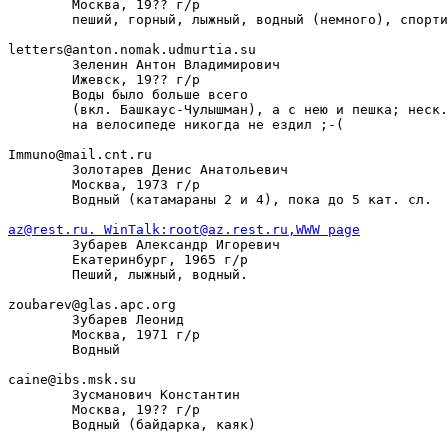
        Москва, 19?? г/р

        пеший, горный, лыжный, водный (немного), спорти
letters@anton.nomak.udmurtia.su

        Зеленин Антон Владимирович

        Ижевск, 19?? г/р

        Воды было больше всего

        (вкл. Башкаус-Чулышман), а с нею и пешка; неск.
        на велосипеде никогда не ездил ;-(

Immuno@mail.cnt.ru

        Золотарев Денис Анатольевич

        Москва, 1973 г/р

        Водный (катамараны 2 и 4), пока до 5 кат. сл.

az@rest.ru. WinTalk:root@az.rest.ru,WWW page

        Зубарев Александр Игоревич

        Екатеринбург, 1965 г/р

        Пеший, лыжный, водный.

zoubarev@glas.apc.org

        Зубарев Леонид

        Москва, 1971 г/р

        Водный

caine@ibs.msk.su

        Зусманович Константин

        Москва, 19?? г/р

        Водный (байдарка, каяк)
