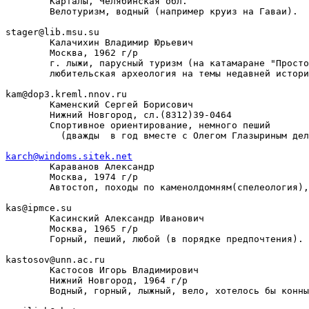
        Карталы, Челябинская обл.

        Велотуризм, водный (например круиз на Гаваи).

stager@lib.msu.su

        Калачихин Владимир Юрьевич

        Москва, 1962 г/р

        г. лыжи, парусный туризм (на катамаране "Просто
        любительская археология на темы недавней истори
kam@dop3.kreml.nnov.ru

        Каменский Сергей Борисович

        Нижний Новгород, сл.(8312)39-0464

        Спортивное ориентирование, немного пеший

          (дважды  в год вместе с Олегом Глазыриным дел
karch@windoms.sitek.net

        Караванов Александр

        Москва, 1974 г/р

        Автостоп, походы по каменолдомням(спелеология),
kas@ipmce.su

        Касинский Александр Иванович

        Москва, 1965 г/р

        Горный, пеший, любой (в порядке предпочтения). 
kastosov@unn.ac.ru

        Кастосов Игорь Владимирович

        Нижний Новгород, 1964 г/р

        Водный, горный, лыжный, вело, хотелось бы конны