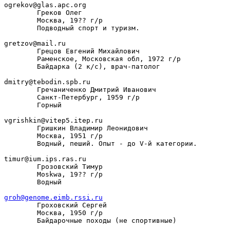
ogrekov@glas.apc.org

        Греков Олег

        Москва, 19?? г/р

        Подводный спорт и туризм.

gretzov@mail.ru

        Грецов Евгений Михайлович

        Раменское, Московская обл, 1972 г/р

        Байдарка (2 к/с), врач-патолог

dmitry@tebodin.spb.ru

        Гречаниченко Дмитрий Иванович

        Санкт-Петербург, 1959 г/р

        Горный

vgrishkin@vitep5.itep.ru

        Гришкин Владимир Леонидович

        Москва, 1951 г/р

        Водный, пеший. Опыт - до V-й категории.

timur@ium.ips.ras.ru

        Грозовский Тимур

        Moskwa, 19?? г/р

        Водный

groh@genome.eimb.rssi.ru

        Гроховский Сергей

        Москва, 1950 г/р

        Байдарочные походы (не спортивные)
