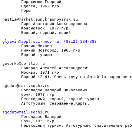
        Герасимяк Георгий

        Одесса, 1962 г/р

        Горы

nastia@market.ewn.krasnoyarsk.su

        Гиро Анастасия Александровна

        Красноярск, 19?? г/р

        Водный, горный, пеший

glyavin@appl.sci-nnov.ru, (8312) 384-383

        Глявин Михаил

        Нижний Новгород, 1965 г/р

        Водный туризм

govorko@softlab.ru

        Говорко Алексей Александрович

        Москва, 1971 г/р

        Водный (2-4). Очень хочу на Алтай (а народ не х
sgcdut@mail.sochi.ru

        Гоголадзе Валерий Николаевич

        Сочи, 19?? г/р

        Пешеходный, горный, водный туризм

        Автотуризм. Снаряжение.Карты.

sgcdut@mail.sochi.ru

        Гоголадзе Валерий

        Сочи, 19?? г/р

        Пешеходный туризм, Автотуризм, Спасательные раб