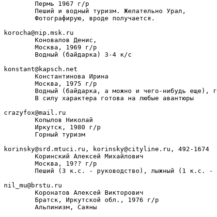
        Пермь 1967 г/р

        Пеший и водный туризм. Желательно Урал,

        Фотографирую, вроде получается.

korocha@nip.msk.ru

        Коновалов Денис,

        Москва, 1969 г/р

        Водный (байдарка) 3-4 к/с

konstant@kapsch.net

        Константинова Ирина

        Москва, 1975 г/р

        Водный (байдарка, а можно и чего-нибудь еще), г
        В силу характера готова на любые авантюры

crazyfox@mail.ru

        Копылов Николай

        Иркутск, 1980 г/р

        Горный туризм

korinsky@srd.mtuci.ru, korinsky@cityline.ru, 492-1674

        Коринский Алексей Михайлович

        Москва, 19?? г/р

        Пеший (3 к.с. - руководство), лыжный (1 к.с. - 
nil_mu@brstu.ru

        Коронатов Алексей Викторович

        Братск, Иркутской обл., 1976 г/р

        Альпинизм, Саяны
