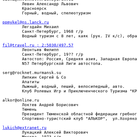
        Левин Александр Львович

        Красноярск

        Горный, водный, спелеотуризм

ppmykel@ns.lanck.ru

        Легздайн Михаил

        Санкт-Петербург, 1968 г/р

        Водный туризм с 8 лет, каяк (рук. IV к/с), обра
fil@travel.ru ; 2:5030/497.57

        Леонтьев Филипп

        Санкт-Петербург, 19?? г/р

        Автостоп: Россия, Сpедняя азия, Западная Евpопа
        N57 Петербургской Лиги автостопа.

serg@rocknet.murmansk.su

        Липкин Сергей & Co

        Апатиты

        Лыжный, водный, пеший, велосипедный, авто.

        Клуб Ролевых Игр и Приключенческого Туризма "КР
alkor@online.ru

        Локтев Андрей Борисович

        Тюмень

        Президент Тюменской областной федерации гребног
        Спортивно-туристский клуб "АЛЬКОР",  ул.Хохряко
lukich@extranet.ru

        Лукацкий Алексей Викторович

        Москва, 1973 г/р
