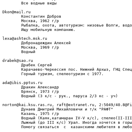
        Все водные виды

Dkon@mail.ru

        Константин Добров

        Москва, 1962 г/р

        Рыбалка, охота, автотуризм: низовье Волги, водо
        Ищу мобильную компанию.

lexa@ashtech.msk.ru

        Добронадеждин Алексей

        Москва, 1969 г/р

        Водный

drabek@sao.ru

        Драбек Сергей

        Карачаево-Черкессия пос. Нижний Архыз, ГНЦ Спец
        Горный туризм, спелеотуризм с 1977.

ada@ibis.pptus.ru

        Дракин Александр

        Брянск, 1973 г/р

        Водный (3 к/с - рук., паруса 2/3 кс - уч)

norton@kai.ksu.ras.ru, raft@extranet.ru, 2:5049/40.8@Fi
        Дунаев Дмитрий Михайловичи и т/к "РАФТ"

        Казань, 1975 г/р

        Водный (Каяк,катамаран IV-V к/с), cпелео(II-III
        Лыжный (до III к/с) Урал. Иногда хочется в горы

        Помогу связаться  с  казанскими любителя в любо