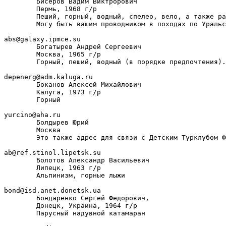
        Бисеров Вадим Виктрорович

        Пермь, 1968 г/р

        Пеший, горный, водный, спелео, вело, а также ра
        Могу быть вашим проводником в походах по Уральс
abs@galaxy.ipmce.su

        Богатырев Андрей Сергеевич

        Москва, 1965 г/р

        Горный, пеший, водный (в порядке предпочтения).

depenerg@adm.kaluga.ru

        Боканов Алексей Михайлович

        Калуга, 1973 г/р

        Горный

yurcino@aha.ru

        Болдырев Юрий

        Москва

        Это также адрес для связи с Детским Турклубом Ф
ab@ref.stinol.lipetsk.su

        Болотов Александр Васильевич

        Липецк, 1963 г/р

        Альпинизм, горные лыжи

bond@isd.anet.donetsk.ua

        Бондаренко Сергей Федорович,

        Донецк, Украина, 1964 г/р

        Парусный надувной катамаран
