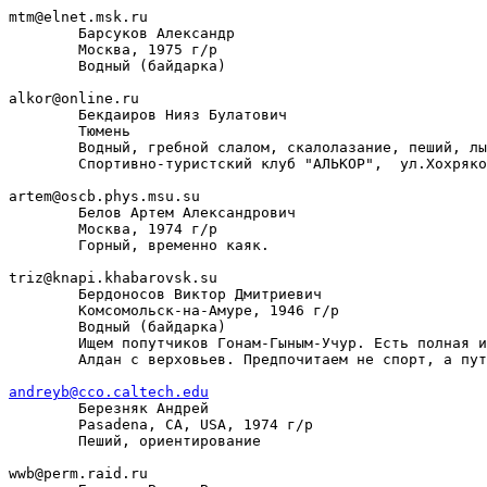
mtm@elnet.msk.ru

        Барсуков Александр

        Москва, 1975 г/р

        Водный (байдарка)

alkor@online.ru

        Бекдаиров Нияз Булатович

        Тюмень

        Водный, гребной слалом, скалолазание, пеший, лы
        Спортивно-туристский клуб "АЛЬКОР",  ул.Хохряко
artem@oscb.phys.msu.su

        Белов Артем Александрович

        Москва, 1974 г/р

        Горный, временно каяк.

triz@knapi.khabarovsk.su

        Бердоносов Виктор Дмитриевич

        Комсомольск-на-Амуре, 1946 г/р

        Водный (байдарка)

        Ищем попутчиков Гонам-Гыным-Учур. Есть полная и
        Алдан с верховьев. Предпочитаем не спорт, а пут
andreyb@cco.caltech.edu

        Березняк Андрей

        Pasadena, CA, USA, 1974 г/р

        Пеший, ориентирование

wwb@perm.raid.ru
