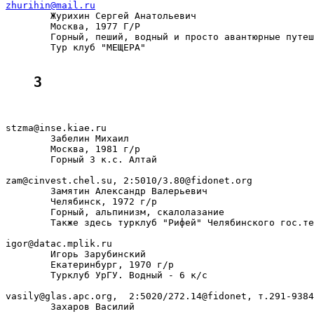
zhurihin@mail.ru

        Журихин Сергей Анатольевич

        Москва, 1977 Г/Р

        Горный, пеший, водный и просто авантюрные путеш
        Тур клуб "МЕЩЕРА"

З
stzma@inse.kiae.ru

        Забелин Михаил

        Москва, 1981 г/р

        Горный 3 к.с. Алтай

zam@cinvest.chel.su, 2:5010/3.80@fidonet.org

        Замятин Александр Валерьевич

        Челябинск, 1972 г/р

        Горный, альпинизм, скалолазание

        Также здесь турклуб "Рифей" Челябинского гос.те
igor@datac.mplik.ru

        Игорь Зарубинский

        Екатеринбург, 1970 г/р

        Турклуб УрГУ. Водный - 6 к/с

vasily@glas.apc.org,  2:5020/272.14@fidonet, т.291-9384

        Захаров Василий
