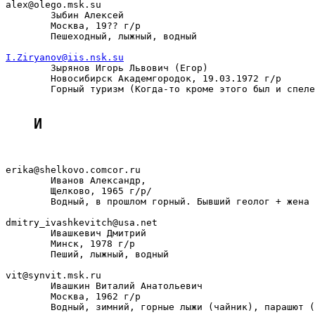
alex@olego.msk.su

        Зыбин Алексей

        Москва, 19?? г/р

        Пешеходный, лыжный, водный

I.Ziryanov@iis.nsk.su

        Зырянов Игорь Львович (Егор)

        Новосибирск Академгородок, 19.03.1972 г/р

        Горный туризм (Когда-то кроме этого был и спеле
И
erika@shelkovo.comcor.ru

        Иванов Александр,

        Щелково, 1965 г/р/

        Водный, в прошлом горный. Бывший геолог + жена 
dmitry_ivashkevitch@usa.net

        Ивашкевич Дмитрий

        Минск, 1978 г/р

        Пеший, лыжный, водный

vit@synvit.msk.ru

        Ивашкин Виталий Анатольевич

        Москва, 1962 г/р

        Водный, зимний, горные лыжи (чайник), парашют (