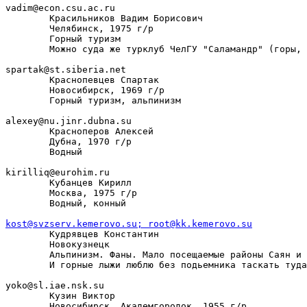
vadim@econ.csu.ac.ru

        Красильников Вадим Борисович

        Челябинск, 1975 г/р

        Горный туризм

        Можно суда же турклуб ЧелГУ "Саламандр" (горы, 
spartak@st.siberia.net

        Краснопевцев Спартак

        Новосибирск, 1969 г/р

        Горный туризм, альпинизм

alexey@nu.jinr.dubna.su

        Красноперов Алексей

        Дубна, 1970 г/р

        Водный

kirilliq@eurohim.ru

        Кубанцев Кирилл

        Москва, 1975 г/р

        Водный, конный

kost@svzserv.kemerovo.su; root@kk.kemerovo.su

        Кудрявцев Константин

        Новокузнецк

        Альпинизм. Фаны. Мало посещаемые районы Саян и 
        И горные лыжи люблю без подьемника таскать туда
yoko@sl.iae.nsk.su

        Кузин Виктор

        Новосибирск. Академгородок. 1955 г/р
