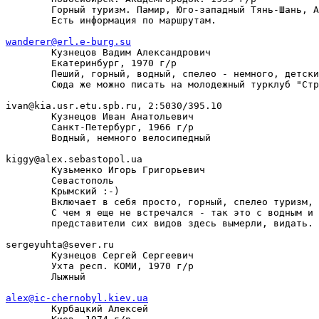
        Горный туризм. Памир, Юго-западный Тянь-Шань, А
        Есть информация по маршрутам.

wanderer@erl.e-burg.su

        Кузнецов Вадим Александрович

        Екатеринбург, 1970 г/р

        Пеший, горный, водный, спелео - немного, детски
        Сюда же можно писать на молодежный турклуб "Стр
ivan@kia.usr.etu.spb.ru, 2:5030/395.10

        Кузнецов Иван Анатольевич

        Санкт-Петербург, 1966 г/р

        Водный, немного велосипедный

kiggy@alex.sebastopol.ua

        Кузьменко Игорь Григорьевич

        Севастополь

        Крымский :-)

        Включает в себя просто, горный, спелео туризм, 
        С чем я еще не встречался - так это с водным и 
        представители сих видов здесь вымерли, видать.

sergeyuhta@sever.ru

        Кузнецов Сергей Сергеевич

        Ухта респ. КОМИ, 1970 г/р

        Лыжный

alex@ic-chernobyl.kiev.ua

        Курбацкий Алексей
