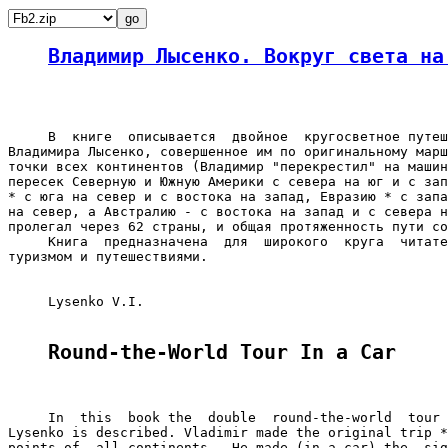
Владимир Лысенко. Вокруг света на
     В  книге  описывается  двойное  кругосветное путеш
Владимира Лысенко, совершенное им по оригинальному марш
точки всех континентов (Владимир "перекрестил" на машин
пересек Северную и Южную Америки с севера на юг и с зап
* с юга на север и с востока на запад, Евразию * с запа
на север, а Австралию - с востока на запад и с севера н
пролегал через 62 страны, и общая протяженность пути со
     Книга  предназначена  для  широкого  круга  читате
туризмом и путешествиями.

     Lysenko V.I.

Round-the-World Tour In a Car
     In  this  book the  double  round-the-world  tour 
Lysenko is described. Vladimir made the original trip *
points of  all continents.  He made (in a car) the  sig