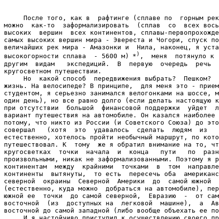
     После того, как в  рафтинге (сплаве по  горным рек
можно  как-то  заформализировать  (сплав  со  всех вось
высоких  вершин  всех континентов, сплавы-первопрохожде
самых высоких вершин мира - Эвереста и Чогори, спуск по
величайших рек мира - Амазонки и  Нила, наконец, я уста
)
высокогорности сплава  - 5600 м)
*
,  меня  потянуло к

другим  видам   экспедиций.  В  первую  очередь  речь  
кругосветном путешествии.

     Но  какой способ  передвижения выбрать?  Пешком?  
жизнь. На велосипеде? В принципе,  для меня это - прием
студентом, я серьезно занимался велогонками на шоссе, м
один день), но все равно долго (если делать настоящую к
при отсутствии  большой  финансовой поддержки  уйдет  л
вариант путешествия на автомобиле. Он казался наиболее 
потому, что никто из России (и Советского Союза) до это
совершал   (хотя  это  удавалось  сделать  людям  из   
естественно, хотелось пройти необычный маршрут, по кото
путешествовал. К  тому  же я обратил внимание на то, чт
кругосветках  точки  начала  и  конца   пути   по  разн
произвольными, никак не заформализованными. Поэтому я р
континентам  между  крайними  точками  в  том  направле
континенты  вытянуты,  то есть  пересечь оба  американс
северной  окраины  Северной  Америки  до  самой южной  
(естественно, куда можно  добраться на автомобиле), пер
южной ее  точки  до самой северной,  Евразию  -  от сам
восточной  (из  доступных на  легковой  машине),  а  Ав
восточной до самой западной (либо вообще объехать ее по
     И я настойчиво приступил к осуществлению своего пр