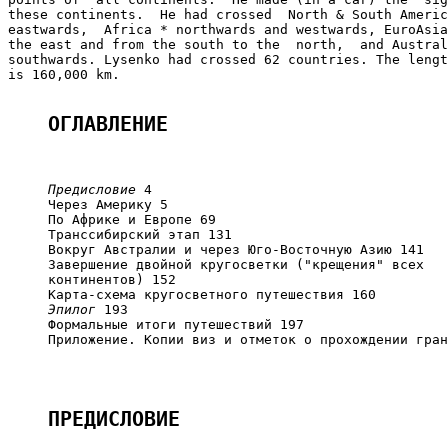
these continents.  He had crossed  North & South Americ
eastwards,  Africa * northwards and westwards, EuroAsia
the east and from the south to the  north,  and Austral
southwards. Lysenko had crossed 62 countries. The lengt
is 160,000 km.

ОГЛАВЛЕНИЕ
Предисловие
 4

     Через Америку 5

     По Африке и Европе 69

     Транссибирский этап 131

     Вокруг Австралии и через Юго-Восточную Азию 141

     Завершение двойной кругосветки ("крещения" всех

     континентов) 152

     Карта-схема кругосветного путешествия 160

Эпилог
 193

     Формальные итоги путешествий 197

     Приложение. Копии виз и отметок о прохождении гран
ПРЕДИСЛОВИЕ