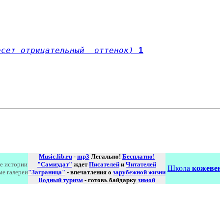
есет отрицательный  оттенок)
1
Music.lib.ru
-
mp3
Легально!
Бесплатно!
е истории
"Самиздат"
ждет
Писателей
и
Читателей
Школа
кожевен
ые галереи
"Заграница"
- впечатления о
зарубежной жизни
Водный туризм
- готовь байдарку
зимой