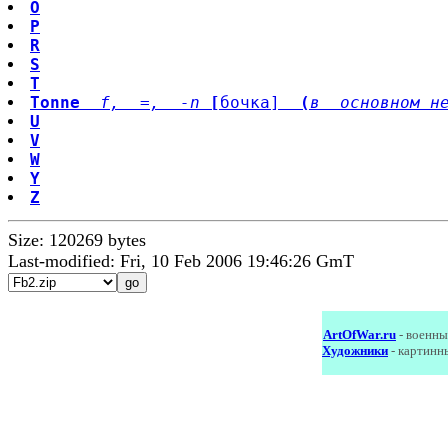
O
P
R
S
T
Tonne
f,  =,  -n
[
бочка]  
(
в  основном н
U
V
W
Y
Z
Size: 120269 bytes
Last-modified: Fri, 10 Feb 2006 19:46:26 GmT
ArtOfWar.ru
- военны
Художники
- картинн