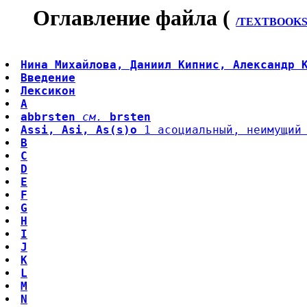
Оглавление файла (
/TEXTBOOKS/
Нина Михайлова, Даниил Кипнис, Александр 
Введение
Лексикон
A
abbrsten
см.
brsten
Assi, Asi, As(s)o
 1 асоциальный, неимущий
B
C
D
E
F
G
H
I
J
K
L
M
N