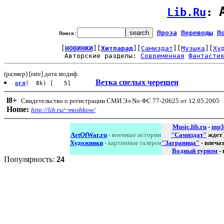
Lib.Ru
: 
Проза
Переводы
П
Поиск
:
[
НОВИНКИ
][
Хитпарад
][
Самиздат
][
Музыка
][
Ху
Авторские разделы: 
Современная
Фантасти
(размер) [rate] дата модиф.
Ветка спелых черешен
огл
( 8k) [ 5]
l8
+
Свидетельство о регистрации СМИ Эл No ФС 77-20625 от 12.05.2005
Home:
http://lib.ru/~moshkow/
Music.lib.ru
-
mp3
ArtOfWar.ru
- военные истории
"Самиздат"
ждет
Художники
- картинные галереи
"Заграница"
- впеча
Водный туризм
-
Популярность:
24