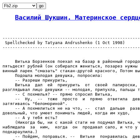
Василий Шукшин. Материнское сердц