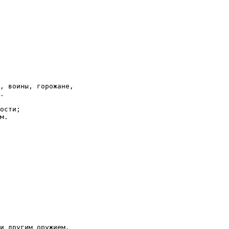
, воины, горожане,

.

ости;

м.
