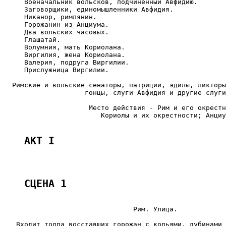
     Военачальник вольсков, подчиненный Авфидию.

     Заговорщики, единомышленники Авфидия.

     Никанор, римлянин.

     Горожанин из Анциума.

     Два вольских часовых.

     Глашатай.

     Волумния, мать Кориолана.

     Виргилия, жена Кориолана.

     Валерия, подруга Виргилии.

     Прислужница Виргилии.

  Римские и вольские сенаторы, патриции, эдилы, ликторы
                    гонцы, слуги Авфидия и другие слуги
                     Место действия - Рим и его окрестн
                        Кориолы и их окрестности; Анциу
AКT I
СЦЕНА 1