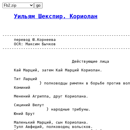
Уильям Шекспир. Кориолан
-------------------------------------------------------
     перевод Ю.Корнеева

     OCR: Максим Бычков

-------------------------------------------------------
                              Действующие лица

     Кай Марций, затем Кай Марций Кориолан.

     Тит Ларций

                } полководцы римлян в борьбе против вол
     Коминий

     Менений Агриппа, друг Кориолана.

     Сициний Велут

                   } народные трибуны.

     Юний Брут

     Маленький Марций, сын Кориолана.

     Тулл Авфидий, полководец вольсков.
