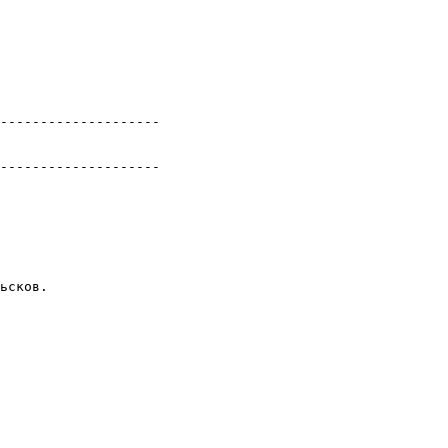
--------------------

--------------------

ьсков.
