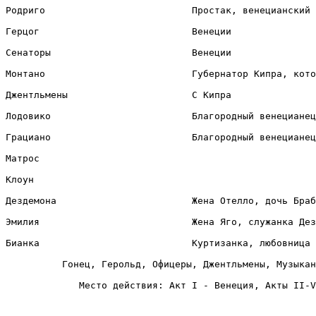
Родриго                          Простак, венецианский 
Герцог                           Венеции

Сенаторы                         Венеции

Монтано                          Губернатор Кипра, кото
Джентльмены                      С Кипра

Лодовико                         Благородный венецианец
Грациано                         Благородный венецианец
Матрос

Клоун

Дездемона                        Жена Отелло, дочь Браб
Эмилия                           Жена Яго, служанка Дез
Бианка                           Куртизанка, любовница 
          Гонец, Герольд, Офицеры, Джентльмены, Музыкан
             Место действия: Акт I - Венеция, Акты II-V