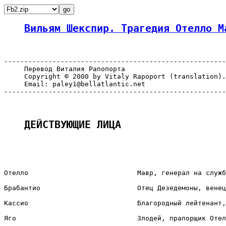
Вильям Шекспир. Трагедия Отелло М
-------------------------------------------------------
     Перевод Виталия Рапопорта

     Copyright © 2000 by Vitaly Rapoport (translation).
     Email: paley1@bellatlantic.net

-------------------------------------------------------
ДЕЙСТВУЮЩИЕ ЛИЦА
Отелло                           Мавр, генерал на служб
Брабантио                        Отец Дезедемоны, венец
Кассио                           Благородный лейтенант,
Яго                              Злодей, прапорщик Отел