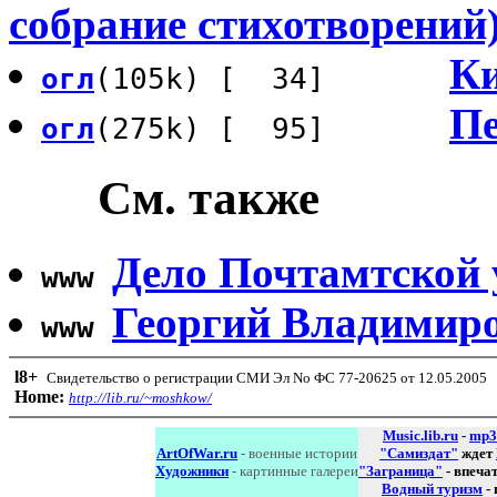
собрание стихотворений
Ки
огл
(105k) [ 34]
Пе
огл
(275k) [ 95]
См. также
Дело Почтамтской 
www
Георгий Владимиро
www
l8
+
Свидетельство о регистрации СМИ Эл No ФС 77-20625 от 12.05.2005
Home:
http://lib.ru/~moshkow/
Music.lib.ru
-
mp3
ArtOfWar.ru
- военные истории
"Самиздат"
ждет
Художники
- картинные галереи
"Заграница"
- впеча
Водный туризм
-