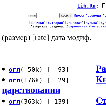
Г
Lib.Ru
: 
Проза
Переводы
П
Поиск
:
[
НОВИНКИ
][
Хитпарад
][
Самиздат
][
Музыка
][
Ху
Авторские разделы: 
Современная
Фантасти
(размер) [rate] дата модиф.
Ра
огл
( 50k) [ 93]
Кн
огл
(176k) [ 29]
царствовании
Ст
огл
(363k) [ 139]