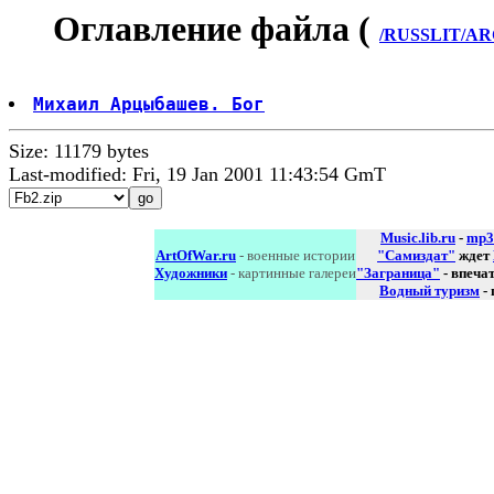
Оглавление файла (
/RUSSLIT/AR
Михаил Арцыбашев. Бог
Size: 11179 bytes
Last-modified: Fri, 19 Jan 2001 11:43:54 GmT
Music.lib.ru
-
mp3
ArtOfWar.ru
- военные истории
"Самиздат"
ждет
Художники
- картинные галереи
"Заграница"
- впеча
Водный туризм
-