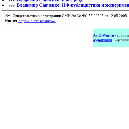
www
Владимир Савченко: НФ-публицистика и экспериме
www
l8
+
Свидетельство о регистрации СМИ Эл No ФС 77-20625 от 12.05.2005
Home:
http://lib.ru/~moshkow/
ArtOfWar.ru
- военны
Художники
- картинн