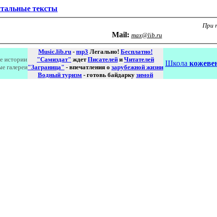
нтальные тексты
При 
Маil:
max@lib.ru
Music.lib.ru
-
mp3
Легально!
Бесплатно!
е истории
"Самиздат"
ждет
Писателей
и
Читателей
Школа
кожевен
ые галереи
"Заграница"
- впечатления о
зарубежной жизни
Водный туризм
- готовь байдарку
зимой