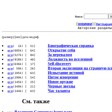
Поиск
:
[
НОВИНКИ
][
Хитпарад
Авторские разделы
(размер) [rate] дата модиф.
Биографическая справка
огл
( 1k) [ 51]
Открытие себя
огл
(605k) [ 64]
За перевалом
огл
(527k) [ 84]
Должность во вселенной
огл
(918k) [ 40]
Self-discovery
огл
(636k) [ 17]
Вторая экспедиция на странную пл
огл
( 59k) [ 26]
Испытание истиной
огл
(105k) [ 63]
Пятое измерение
огл
(299k) [ 54]
Новое оружие
огл
(145k) [ 25]
Черные звезды
огл
(349k) [ 21]
Час таланта
огл
(144k) [ 63]
См. также
Владимир Савченко: home page