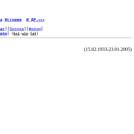
а
История
И ДР.
>>>
ar
][
Окопка
][
Форум
]
ала
]
 [
koi
-
win
-
lat
]
(15.02.1933-23.01.2005)