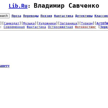
Владимир Савченко
Lib.Ru
: 
Проза
Переводы
Поэзия
Фантастика
Детективы
Классик
][
Самиздат
][
Музыка
][
Художники
][
Заграница
][
Туризм
][
ArtOfW
: 
Современная
Фантастика
Остросюжетная
Фотохостинг
 [
Зерк
анету