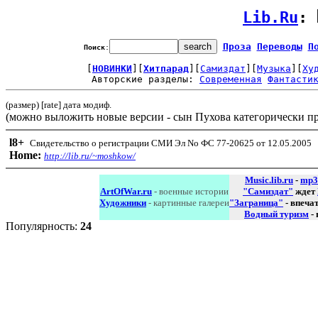
Lib.Ru
: 
Проза
Переводы
П
Поиск
:
[
НОВИНКИ
][
Хитпарад
][
Самиздат
][
Музыка
][
Ху
Авторские разделы: 
Современная
Фантасти
(размер) [rate] дата модиф.
(можно выложить новые версии - сын Пухова категорически пр
l8
+
Свидетельство о регистрации СМИ Эл No ФС 77-20625 от 12.05.2005
Home:
http://lib.ru/~moshkow/
Music.lib.ru
-
mp3
ArtOfWar.ru
- военные истории
"Самиздат"
ждет
Художники
- картинные галереи
"Заграница"
- впеча
Водный туризм
-
Популярность:
24