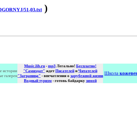
)
GORNYJ/51-03.txt
Music.lib.ru
-
mp3
Легально!
Бесплатно!
е истории
"Самиздат"
ждет
Писателей
и
Читателей
Школа
кожевен
ые галереи
"Заграница"
- впечатления о
зарубежной жизни
Водный туризм
- готовь байдарку
зимой