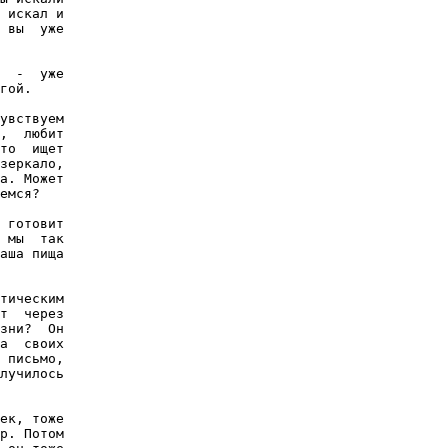
 искал и

 вы  уже

  -  уже

гой.

увствуем

,  любит

то  ищет

зеркало,

а. Может

емся?

 готовит

 мы  так

аша пища

тическим

т  через

зни?  Он

а  своих

 письмо,

лучилось

ек, тоже

р. Потом
