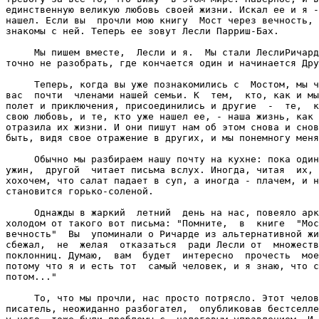
единственную великую любовь своей жизни. Искал ее и я -
нашел. Если вы  прочли мою книгу  Мост через вечность, 
знакомы с ней. Теперь ее зовут Лесли Парриш-Бах.

     Мы пишем вместе,  Лесли и я.  Мы стали ЛеслиРичард
точно не разобрать, где кончается один и начинается Дру
     Теперь, когда вы уже познакомились с  Мостом, мы ч
вас  почти  членами нашей семьи. К  тем,  кто, как и мы
полет и приключения, присоединились и другие  -  те,  к
свою любовь, и те, кто уже нашел ее, - наша жизнь, как 
отразила их жизни. И они пишут нам об этом снова и снов
быть, видя свое отражение в других, и мы понемногу меня
     Обычно мы разбираем нашу почту на кухне: пока один
ужин,  другой  читает письма вслух. Иногда, читая  их, 
хохочем, что салат падает в суп, а иногда - плачем, и н
становится горько-соленой.

     Однажды в жаркий  летний  день на нас, повеяло арк
холодом от такого вот письма: "Помните,  в  книге  "Мос
вечность"  Вы  упоминали о Ричарде из альтернативной жи
сбежал,  не  желая  отказаться  ради Лесли от  множеств
поклонниц. Думаю,  вам  будет  интересно  прочесть  мое
потому что я и есть тот  самый человек, и я знаю, что с
потом..."

     То, что мы прочли, нас просто потрясло. Этот челов
писатель, неожиданно разбогател,  опубликовав бестселле