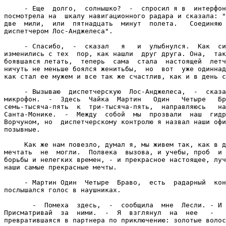
     - Еще  долго,  солнышко?  -  спросил я в  интерфон
посмотрела на  шкалу навигационного радара и сказала: "
две  мили,  или  пятнадцать  минут  полета.   Соединяю 
диспетчером Лос-Анджелеса".

     - Спасибо,  -  сказал   я   и  улыбнулся.  Как  си
изменились с тех  пор, как нашли  друг друга. Она,  так
боявшаяся летать,  теперь  сама  стала  настоящей  летч
ничуть не меньше боялся женитьбы,  но  вот  уже одиннад
как стал ее мужем и все так же счастлив, как и в день с
     - Вызываю  диспетчерскую  Лос-Анджелеса,  -  сказа
микрофон.  -  Здесь  Чайка  Мартин   Один   Четыре   Бр
семь-тысяча-пять  к  три-тысяча-пять,  направляюсь   на
Санта-Монике.  -  Между  собой  мы  прозвали  наш  гидр
Ворчуном, но  диспетчерскому контролю я назвал наши офи
позывные.

     Как же нам повезло, думал я, мы живем так, как в д
мечтать  не  могли.  Полвека  вызова, и учебы, проб  и 
борьбы и нелегких времен, - и прекрасное настоящее, луч
наши самые прекрасные мечты.

     - Мартин Один  Четыре  Браво,  есть  радарный  кон
послышался голос в наушниках.

       -  Помеха  здесь,  -  сообщила  мне  Лесли. - И 
Присматривай  за  ними.  -  Я  взглянул  на  нее   -   
превратившаяся в партнера по приключению: золотые волос