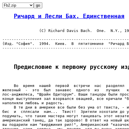
Ричард и Лесли Бах. Единственная
                (C) Richard Davis Bach.  One.  N.Y., 19
-------------------------------------------------------
(Изд. "София".  1994.  Киев.  В  пятитомнике  "Ричард Б
-------------------------------------------------------
Предисловие к первому русскому из
     Во  время  нашей  первой  встречи  нас  разделял  
железный  -  это  был  занавес  одного  из   лучших   к
лос-анджелеса, "Шрайн Одиторум". Ваши танцоры были прос
конце выступления зал взорвался овацией, все кричали "б
наполняли любовь и радость.

     В те дни в америке все были без ума от твиста, - и
бис  и  сплясали  нам...  Твист!  Зрители хохотали до у
подумать, что такие мастера могут танцевать этот незате
американский танец, да так здорово! В ответ на новый шк
вы подарили нам "вирджиния рил!", Американский "казачок
тронуло  наши  сердца,  мы  поняли, что вы очень хорошо