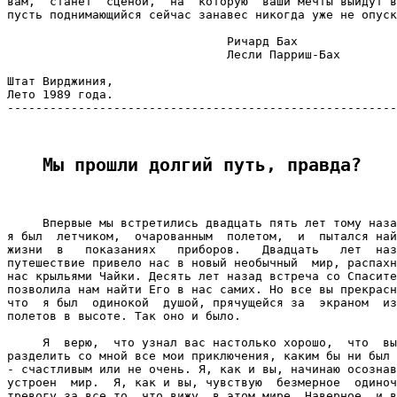
вам,  станет  сценой,  на  которую  ваши мечты выйдут в
пусть поднимающийся сейчас занавес никогда уже не опуск
                               Ричард Бах

                               Лесли Парриш-Бах

Штат Вирджиния,

Лето 1989 года.

-------------------------------------------------------
Мы прошли долгий путь, правда?
     Впервые мы встретились двадцать пять лет тому наза
я был  летчиком,  очарованным  полетом,  и  пытался най
жизни  в   показаниях   приборов.   Двадцать   лет  наз
путешествие привело нас в новый необычный  мир, распахн
нас крыльями Чайки. Десять лет назад встреча со Спасите
позволила нам найти Его в нас самих. Но все вы прекрасн
что  я был  одинокой  душой, прячущейся за  экраном  из
полетов в высоте. Так оно и было.

     Я  верю,  что узнал вас настолько хорошо,  что  вы
разделить со мной все мои приключения, каким бы ни был 
- счастливым или не очень. Я, как и вы, начинаю осознав
устроен  мир.  Я, как и вы, чувствую  безмерное  одиноч
тревогу за все то, что вижу  в этом мире. Наверное, и в