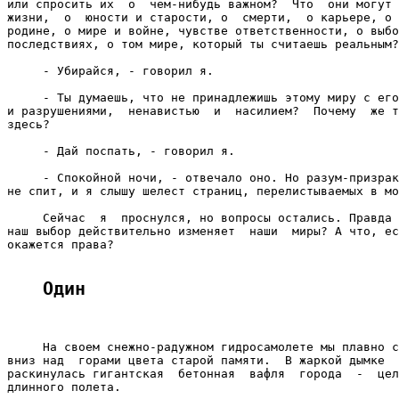
или спросить их  о  чем-нибудь важном?  Что  они могут 
жизни,  о  юности и старости, о  смерти,  о карьере, о 
родине, о мире и войне, чувстве ответственности, о выбо
последствиях, о том мире, который ты считаешь реальным?

     - Убирайся, - говорил я.

     - Ты думаешь, что не принадлежишь этому миру с его
и разрушениями,  ненавистью  и  насилием?  Почему  же т
здесь?

     - Дай поспать, - говорил я.

     - Спокойной ночи, - отвечало оно. Но разум-призрак
не спит, и я слышу шелест страниц, перелистываемых в мо
     Сейчас  я  проснулся, но вопросы остались. Правда 
наш выбор действительно изменяет  наши  миры? А что, ес
окажется права?

Один
     На своем снежно-радужном гидросамолете мы плавно с
вниз над  горами цвета старой памяти.  В жаркой дымке  
раскинулась гигантская  бетонная  вафля  города  -  цел
длинного полета.
