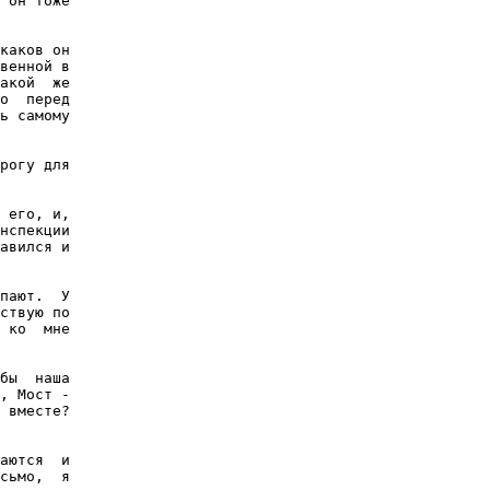
 он тоже

каков он

венной в

акой  же

о  перед

ь самому

рогу для

 его, и,

нспекции

авился и

пают.  У

ствую по

 ко  мне

бы  наша

, Мост -

 вместе?

аются  и

сьмо,  я
