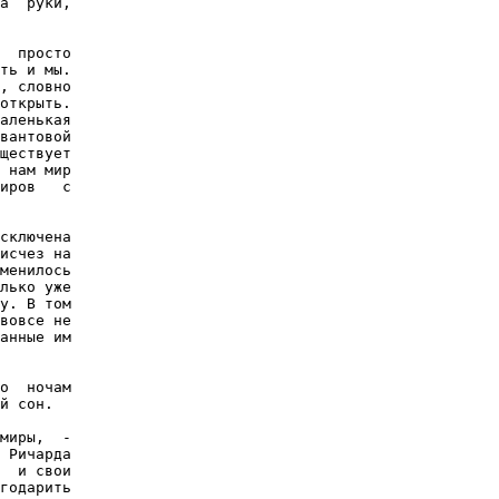
а  руки,

  просто

ть и мы.

, словно

открыть.

аленькая

вантовой

ществует

 нам мир

иров   с

сключена

исчез на

менилось

лько уже

у. В том

вовсе не

анные им

о  ночам

й сон.

миры,  -

 Ричарда

  и свои

годарить
