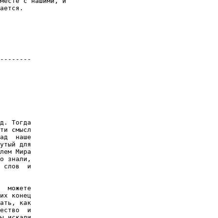
месте с нашими, и

ается.

--------

д. Тогда

ти смысл

ад  наше

утый для

лем Мира

о знали,

 слов  и

  можете

их конец

ать, как

ество  и

ы искали
