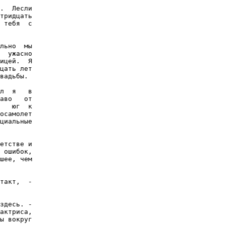
.  Лесли

тридцать

 тебя  с

льно  мы

  ужасно

ицей.  Я

цать лет

вадьбы.

л  я   в

аво   от

   юг  к

осамолет

циальные

етстве и

 ошибок,

шее, чем

такт,  -

здесь. -

актриса,

ы вокруг
