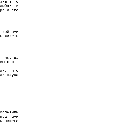
знать  о

любви  к

ре и его

 войнами

ы живешь

 никогда

ем сне.

ли,  что

ли наука

кользили

под нами

ь нашего
