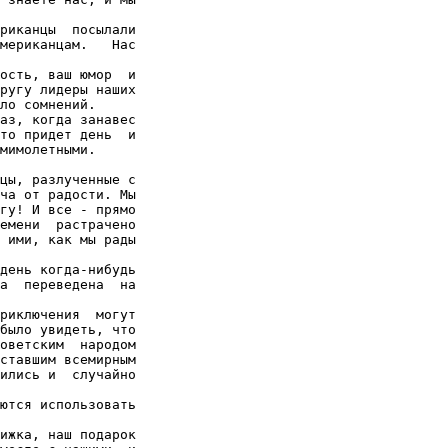
риканцы  посылали

мериканцам.   Нас

ость, ваш юмор  и

ругу лидеры наших

ло сомнений.

аз, когда занавес

то придет день  и

мимолетными.

цы, разлученные с

ча от радости. Мы

гу! И все - прямо

емени  растрачено

 ими, как мы рады

день когда-нибудь

а  переведена  на

риключения  могут

было увидеть, что

оветским  народом

ставшим всемирным

ились и  случайно

ются использовать

ижка, наш подарок
