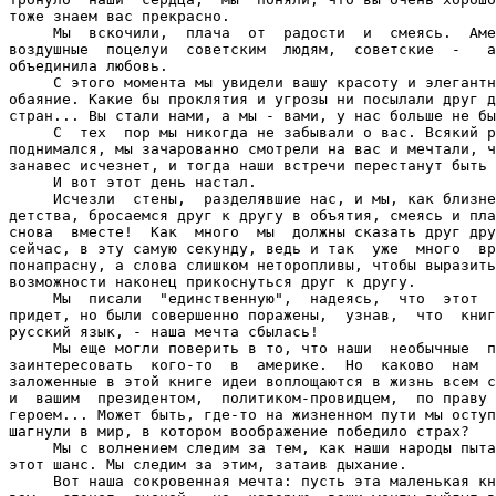
тоже знаем вас прекрасно.

     Мы  вскочили,  плача  от  радости  и  смеясь.  Аме
воздушные  поцелуи  советским  людям,  советские  -   а
объединила любовь.

     С этого момента мы увидели вашу красоту и элегантн
обаяние. Какие бы проклятия и угрозы ни посылали друг д
стран... Вы стали нами, а мы - вами, у нас больше не бы
     С  тех  пор мы никогда не забывали о вас. Всякий р
поднимался, мы зачарованно смотрели на вас и мечтали, ч
занавес исчезнет, и тогда наши встречи перестанут быть 
     И вот этот день настал.

     Исчезли  стены,  разделявшие нас, и мы, как близне
детства, бросаемся друг к другу в объятия, смеясь и пла
снова  вместе!  Как  много  мы  должны сказать друг дру
сейчас, в эту самую секунду, ведь и так  уже  много  вр
понапрасну, а слова слишком неторопливы, чтобы выразить
возможности наконец прикоснуться друг к другу.

     Мы  писали  "единственную",  надеясь,  что  этот  
придет, но были совершенно поражены,  узнав,  что  книг
русский язык, - наша мечта сбылась!

     Мы еще могли поверить в то, что наши  необычные  п
заинтересовать  кого-то  в  америке.  Но  каково  нам  
заложенные в этой книге идеи воплощаются в жизнь всем с
и  вашим  президентом,  политиком-провидцем,  по праву 
героем... Может быть, где-то на жизненном пути мы оступ
шагнули в мир, в котором воображение победило страх?

     Мы с волнением следим за тем, как наши народы пыта
этот шанс. Мы следим за этим, затаив дыхание.

     Вот наша сокровенная мечта: пусть эта маленькая кн