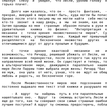
смахнул  слезу  и  увидел,  что Лесли, уронив голову  н
горько плачет.

     Долго нам казалось, что он -  просто  фантазия,  -
призрак, живущий в мире-может-быть, куда могли бы попас
Однако после этого письма мы не могли найти  себе места
кто-то  звонит  в нашу дверь, а  мы  не знаем, как ее  
Затем однажды ко мне  странным  образом попала в руки м
удивительная   книжка   по  физике:   "Интерпретация  к
механики  с  точки зрения  множественности  миров".  Су
множество миров, утверждает  она.  Каждый миг привычный
расщепляется   на   бесконечное  множество   других   м
отличающимися друг от друга прошлым и будущим.

     С   точки   зрения   квантовой   механики   не   и
возможность, что Ричард, решивший убежать от Лесли, не 
том жизненном  перекрестке, после которого так круто из
направление всей моей жизни. Он существует и теперь, то
в альтернативном  мире,  движущемся  параллельно  нашем
мире Лесли Парриш тоже выбрала иную жизнь: Ричард "Бах 
ее муж,  она ушла  от него, узнав, что ее  ждут не обещ
любовь и радость, но бесконечное горе.

     После  Множественности  миров  мое  подсознание  п
постоянно выдавало мне текст этой книжки и разрушало мо
     - А  вдруг  ты  найдешь  путь в эти параллельные  
нашептывало оно. - Вдруг  та  сможешь встретить Лесли и
еще до того, как ты совершил свои самые страшные ошибки
лучшие поступки? А вдруг ты сможешь предостеречь, побла