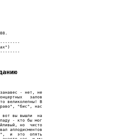
88.

--------

ах")

--------

данию
занавес - нет, не

онцертных   залов

то великолепны! В

раво", "бис", нас

 вот вы вышли  на

паду - кто бы мог

йливый, но  чисто

вал аплодисментов

",  и  это  опять

 знаете нас, и мы
