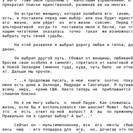
у него  тоже были проблемы с  налоговым управлением. И 
прекратил поиски единственной, разменяв ее на многих.

     Он встретил женщину, которая полюбила его  таким, 
есть, и поставила перед ним выбор: или она будет единст
его  жизни,  или уйдет  из  его жизни  совсем.  Перед т
альтернативой  когда-то  поставила меня и Лесли, так чт
нашим читателем  оказалась  точно  такая  же возможност
выбрать путь своей судьбы.

     На этой развилке я выбрал дорогу любви и тепла, до
двоих.

     Он выбрал другой путь. Сбежал от женщины, любившей
бросив свои особняк и самолет, спрятался от налоговой и
в Новой Зеландии (именно туда, куда, чуть было  не отпр
я). Дальше мы прочли:

     "...я продолжаю писать, и мои  книги  охотно  поку
меня есть дома в Окленде, Мадриде и Сингапуре. Я путеше
всему  миру,  кроме США. Никто теперь не  приближается 
слишком близко.

     Но я не могу забыть  о  моей Лауре. Как сложилась 
жизнь, если бы я воспользовался тем шансом? Может  быть
это  и  есть  ответ на мой  вопрос?  А  вы  по прежнему
Правильно ли я сделал выбор? А вы?..."

     Сейчас он - мультимиллионер, все  его  мечты  сбыв
весь  мир  - его площадка для  игр,  но, дочитав это пи