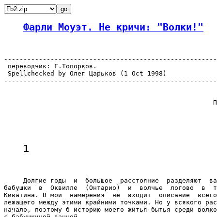
Фарли Моуэт. Не кричи: "Волки!"
-------------------------------------------------------
 переводчик: Г.Топорков.

 Spellchecked by Олег Царьков (1 Oct 1998)

-------------------------------------------------------
                                                      П
1