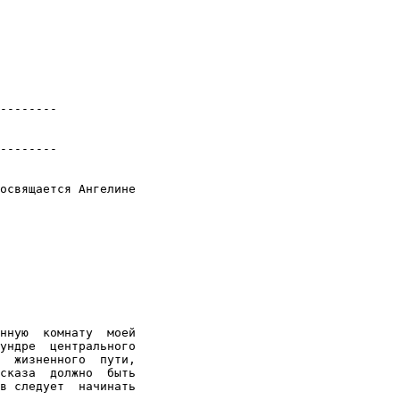
--------

--------

освящается Ангелине
