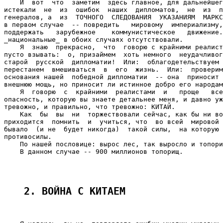
    И  вот  что  заметим  здесь главное, для дальнейшег
истекали  не  из  ошибок  наших  дипломатов,  не  из  п
генералов, а  из  ТОЧНОГО  СЛЕДОВАНИЯ  УКАЗАНИЯМ  МАРКС
в первом случае  -- повредить   мировому  империализму,
поддержать   зарубежное    коммунистическое   движение.
_национальные_ в обоих случаях отсутствовали.

    Я  знаю  прекрасно,  что  говорю с крайними реалист
пусто взывать:  о, призаймем  хоть немного  неудачливог
старой  русской  дипломатии!  Или:  облагодетельствуем 
перестанем  вмешиваться  в  его  жизнь.  Или:  проверим
основания нашей  победной дипломатии  -- она  приносит 
внешнюю мощь, но приносит ли истинное добро его народам
    Я  говорю  с  крайними  реалистами  и   проще   все
опасность, которую вы знаете детальнее меня, и давно уж
тревожно, и правильно, что тревожно: КИТАЙ.

    Как  бы  вы  ни  торжествовали сейчас, как бы ни во
приходится  помнить  и  учиться, что  во всей  мировой 
бывало  (и не  будет никогда)  такой силы,  на которую 
противосилы.

    По нашей пословице: вырос лес, так выросло и топори
    В данном случае -- 900 миллионов топорищ.

2. ВОЙНА С КИТАЕМ