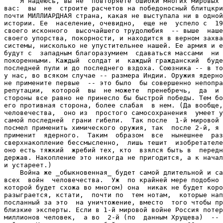
    Я надеюсь, вы не  повторяете ошибки многих мировых 
вас:  вы  не  строите расчетов на победоносный блитцкри
почти МИЛЛИАРДНАЯ страна, какая не выступала ни в одной
истории. Ее  население, очевидно,  еще не  успело с  19
своего исконного  высочайшего трудолюбия  -- выше  наше
своего упорства, покорности, и находится в верном захва
системы, нисколько не упустительнее нашей. Ее армия и е
будут с  западным благоразумием  сдаваться массами  ни 
покоренными. Каждый  солдат и  каждый гражданский  буде
последней пули и до последнего вздоха. Союзника -- в то
у нас, во всяком случае -- размера Индии. Оружия ядерно
не примените первые  -- это было  бы совершенно непопра
репутации,  которой  вы  не можете  пренебречь,  да  и 
стороны все равно не принесло бы быстрой победы. Тем бо
его противная сторона, более слабая  в нем. (Да вообще,
человечества,  оно из  простого самосохранения  умеет у
самой последней  грани гибели.  Так после  1-й мировой 
посмел применить химического оружия, так  после 2-й, я 
применит  ядерного.  Таким  образом  все  нынешнее  раз
сверхнакопление бессмысленно,  лишь тешит  изобретателе
оно есть тяжкий  жребий тех, кто  взялся быть в  передн
держав. Накопление это никогда не пригодится, а к начал
и устареет.)

    Война же _обыкновенная_ будет самой длительной и са
всех  войн  человечества.  Уж  по крайней мере подобно 
которой будет схожа во многом) она  никак не будет коро
разыграется, кстати,  почти по  тем нотам,  которые нап
посланный за это  на уничтожение, вместо  того чтобы пр
близкие эксперты. Если в 1-й мировой войне Россия потер
миллионов человек,  а во  2-й (по  данным Хрущева)  -- 