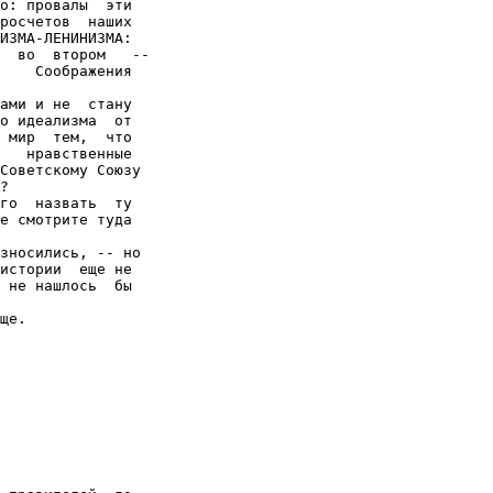
о: провалы  эти

росчетов  наших

ИЗМА-ЛЕНИНИЗМА:

  во  втором   --

    Соображения

ами и не  стану

о идеализма  от

 мир  тем,  что

   нравственные

Советскому Союзу

?

го  назвать  ту

е смотрите туда

зносились, -- но

истории  еще не

 не нашлось  бы

ще.
