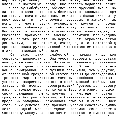
европейскую  войну  против  Наполеона, она  никак  не  
власти на Восточную Европу. Она бралась подавлять венге
-- в пользу Габсбургов, обеспечивала прусский тыл в 186
за  то  не взяв,  то  есть бескорыстно  возвышала  герм
Напротив,  сама впутывалась  ими же  в балканских  и ту
проигрывала,  и  при огромных  ресурсах  и замахах  так
исполнила  мечты  своих  руководящих  кругов  о  пролив
последнюю  гибельную для  себя войну  вступила с  этой 
Россия часто  оказывалась исполнителем  чужих задач,  в
Множество  промахов  ее  внешней  политики  происходило
практического  расчета  на верхах,  от  бюрократической
дипломатии, -- но  отчасти, очевидно, и  от некоторой д
представлениях руководителей, что мешало им последовате
в жизнь национальный эгоизм.

    От   всех   этих   слабостей  с  начала  и  до  кон
советская дипломатия.  Она умеет  требовать, добиваться
никогда не умел  царизм. По своим  реальным достижениям
считаться  даже  блистательной: за  50  лет, при  всего
войне, выигранной не с лучшими позициями, чем у других,
от разоренной гражданской смутою страны до сверхдержавы
трепещет  мир.  Некоторые  моменты  особенно  поражают 
успехов.  Например,  конец  второй мировой  войны,  ког
затруднений  всегда  переигрывавший Рузвельта,  переигр
взял не только все, что хотел в Европе и Азии, но даже,
своих  ожиданий,  легко получил  у  них еще  и  сотни т
граждан в Австрии и Италии, отбивавшихся от возвращения
преданных западными  союзниками обманом  и силой.  Ниск
сталинских успехов надо признать успехи советской дипло
лет:  Западный  мир  как единая  весомая  сила  переста
Советскому Союзу, да даже почти перестает и существоват