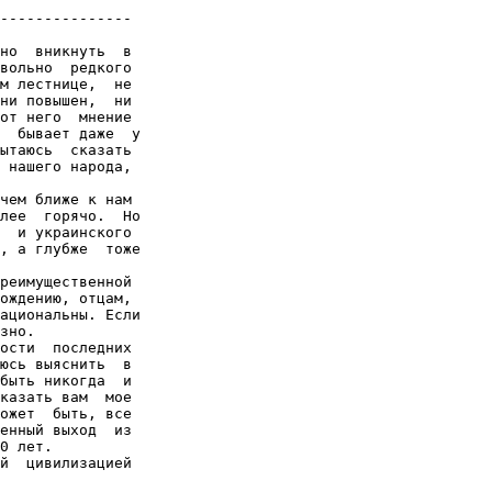
---------------

но  вникнуть  в

вольно  редкого

м лестнице,  не

ни повышен,  ни

от него  мнение

  бывает даже  у

ытаюсь  сказать

 нашего народа,

чем ближе к нам

лее  горячо.  Но

  и украинского

, а глубже  тоже

реимущественной

ождению, отцам,

ациональны. Если

зно.

ости  последних

юсь выяснить  в

быть никогда  и

казать вам  мое

ожет  быть, все

енный выход  из

0 лет.

й  цивилизацией
