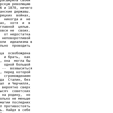
расширила своей

рскую революцию

6 и 1870, ничего

анские державы.

рецких  войнах,

  никогда и  не

ах,  хотя  и  в

главной  целью.

овсе не  своих.

  от недостатка

 неповоротливой

оли  идеализма в

льно  проводить

ца  освобождена

  и брать,  как

, она  могла бы

  одной большой

 --  возвыситься

, перед которой

  сгромождением

да  Сталин, без

ал  и Черчилля,

 вероятно сверх

ысяч  советских

 на родину,  но

олько не меньше

матии последних

л противостоять

ь. Найдя в себе
