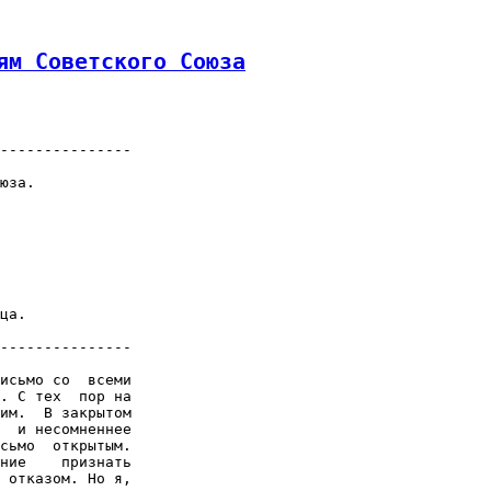
ям Советского Союза
---------------

юза.

ца.

---------------

исьмо со  всеми

. С тех  пор на

им.  В закрытом

  и несомненнее

сьмо  открытым.

ние    признать

 отказом. Но я,
