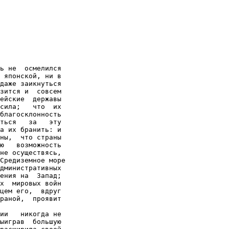
ь не  осмелился

 японской, ни в

даже заикнуться

зится и  совсем

ейские  державы

сила;   что  их

благосклонность

ться   за   эту

а их бранить: и

ны,  что страны

ю   возможность

не осуществясь,

Средиземное море

дминистративных

ения на  Запад;

х  мировых войн

цем его,  вдруг

раной,  проявит

ии   никогда не

ыиграв  большую
