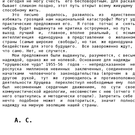
и сегодня не могу счесть  его бесповоротным. Для раская
бывает слишком поздно, этот путь открыт всему живущему 
способному жить.

    Это  письмо   родилось,  развилось  из   единственн
избежать грозящей нам национальной катастрофы? Могут уд
практические предложения его.  Я готов  тотчас и  снять
нибудь будет выдвинута не критика остроумная, но путь  
выход  лучший  и,  главное, вполне  реальный,  с  ясным
интеллигенция  единодушна  в представлении  о  желанном
страны (самые широкие  свободы), но так  же единодушна 
бездействии для этого будущего.  Все завороженно ждут, 
что само. Нет, не случится.

    Мои предложения были выдвинуты, разумеется, с весьм
надеждой, однако же не нолевой. Основание для надежды  
"хрущевское чудо" 1955-56  годов -- непредсказанное  не
роспуска  миллионов невинных  заключенных, соединенное 
начатками  человечного  законодательства (впрочем  в  д
другою  рукой,  тут  же  громоздилось и  противоположно
деятельности Хрущева  перехлестнул необходимые ему  пол
был  несомненным  сердечным  движением,  по  сути  свое
коммунистической идеологии, несовместим с нею (отчего т
него отшатнулись и методически отошли). Запретить себе 
нечто  подобное  может  и  повториться,  значит  полнос
надежду на мирную эволюцию нашей страны.

А. С.