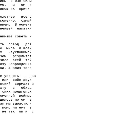
йны  и еще силы

мо,  на  том  и

внешних  причин

охотнее   всего

конечно,  самый

нием.  В момент

нейшей  накатки

нимают советы и

.

ть  повод   для

о  мира  и всей

х   неуклонимой

зом   результат

зиса  всей  той

оху Возрождения

ка. Анализ того

е увидеть! -- два

тили  себе двух

нский  вермахт и

хту   в   обход

тских полигонах

еменной  войны,

дилось потом  в

ак мы вырастили

 помогли ему  в

 не так  ли и  с
