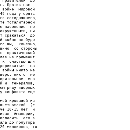
 правителей  до

г. Против нас --

 войне  мировой

49 года утерять

го сегодняшнего,

те тоталитарной

е население  не

окруженными, ни

т сражаться  до

й войне не будет

го вы,  конечно,

вимо  со стороны

с  практической

лее не применит

 к  счастью для

держиваться  на

 войны никто не

верю, никто  не

орительное  его

й и  генералов,

ем ряду ядерных

у конфликта еще

мой кровавой из

вьетнамской  (с

че 10-15 лет  и

исал  Амальрик,

игласить  его в

яла до полутора

20 миллионов, то
