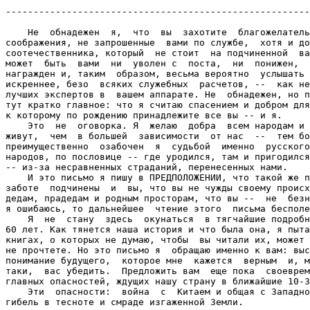
-------------------------------------------------------
    Не  обнадежен  я,  что  вы  захотите  благожелатель
соображения, не запрошенные  вами по службе,  хотя и до
соотечественника, который  не стоит  на подчиненной  ва
может  быть  вами  ни  уволен с  поста,  ни  понижен,  
награжден и, таким  образом, весьма вероятно  услышать 
искреннее, безо  всяких служебных  расчетов, --  как не
лучших экспертов в  вашем аппарате. Не  обнадежен, но п
тут кратко главное: что я считаю спасением и добром для
к которому по рождению принадлежите все вы -- и я.

    Это  не  оговорка. Я  желаю  добра  всем народам и 
живут,  чем  в большей  зависимости  от нас  --  тем бо
преимущественно  озабочен  я  судьбой  именно  русского
народов, по пословице -- где уродился, там и пригодился
-- из-за несравненных страданий, перенесенных нами.

    И это письмо я пишу в ПРЕДПОЛОЖЕНИИ, что такой же п
заботе  подчинены  и  вы, что вы не чужды своему происх
дедам, прадедам и родным просторам, что вы --  не  безн
я ошибаюсь, то дальнейшее  чтение этого  письма бесполе
    Я  не  стану  здесь  окунаться  в тягчайшие подробн
60 лет. Как тянется наша история и что была она, я пыта
книгах, о которых не думаю, чтобы  вы читали их, может 
не прочтете. Но это письмо я  обращаю именно к вам: выс
понимание будущего,  которое мне  кажется  верным  и, м
таки,  вас убедить.  Предложить вам  еще пока  своеврем
главных опасностей, ждущих нашу страну в ближайшие 10-3
    Эти  опасности:  война  с  Китаем и общая с Западно
гибель в тесноте и смраде изгаженной Земли.
