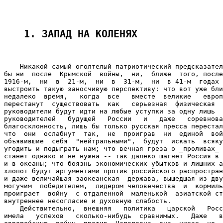
1. ЗАПАД НА КОЛЕНЯХ
    Никакой самый оголтелый патриотический предсказател
бы ни  после  Крымской  войны,  ни,  ближе  того, после
1916-м,  ни  в  21-м,  ни  в  31-м,  ни  в 41-м  годах 
выстроить такую заносчивую перспективу: что вот уже бли
недалеко  время,   когда  все   вместе  великие   европ
перестанут  существовать  как   серьезная  физическая  
руководители будут идти на любые уступки за одну лишь  
руководителей   будущей   России   и   даже   соревнова
благосклонность, лишь бы только русская пресса перестал
что  они  ослабнут  так,  не  проиграв  ни  единой  вой
объявившие  себя  "нейтральными",  будут  искать  всяку
угодить и подыграть нам; что вечная греза о _проливах_ 
станет однако и не нужна -- так далеко шагнет Россия в 
и в океаны; что боязнь экономических убытков и лишних а
хлопот будут аргументами против российского распростран
и даже величайшая заокеанская  держава, вышедшая из дву
могучим  победителем,  лидером человечества  и  кормиль
проиграет  войну  с отдаленной  маленькой  азиатской ст
внутреннее несогласие и духовную слабость.

    Действительно,  внешняя   политика   царской   Росс
имела   успехов   сколько-нибудь  сравнимых.   Даже   в