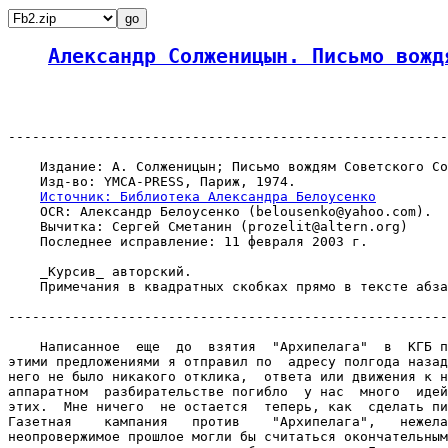
Александр Солженицын. Письмо вожд
-------------------------------------------------------
    Издание: А. Солженицын; Письмо вождям Советского Со
    Изд-во: YMCA-PRESS, Париж, 1974.

Источник: Библиотека Александра Белоусенко
    OCR: Александр Белоусенко (belousenko@yahoo.com).

    Вычитка: Сергей Сметанин (prozelit@altern.org)

    Последнее исправление: 11 февраля 2003 г.

    _Курсив_ авторский.

    Примечания в квадратных скобках прямо в тексте абза
-------------------------------------------------------
    Написанное  еще  до  взятия  "Архипелага"  в  КГБ п
этими предложениями я отправил по  адресу полгода назад
него не было никакого отклика,  ответа или движения к н
аппаратном  разбирательстве погибло  у нас  много  идей
этих.  Мне ничего  не остается  теперь, как  сделать пи
Газетная    кампания   против    "Архипелага",   нежела
неопровержимое прошлое могли бы считаться окончательным