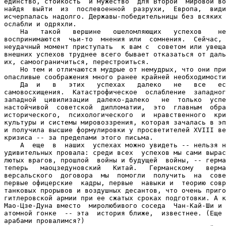
единство, стойкость  и мужество  для Второй  мировой во
найдя  выйти  из  послевоенной  разрухи,  Европа,  види
исчерпалась надолго. Державы-победительницы без всяких 
ослабли и одряхли.

    На   такой   вершине   ошеломляющих   успехов    не
воспринимаются  чьи-то  мнения или  сомнения.  Сейчас, 
неудачный момент приступать  к вам с  советом или увеща
внешних успехов труднее всего бывает отказаться от даль
их, самоограничиться, перестроиться.

    Но тем и отличаются мудрые от немудрых, что они при
опасливые соображения много ранее крайней необходимости
    Да  и   в   этих   успехах   далеко   не   все   ес
самовосхищения.  Катастрофическое  ослабление  западног
западной  цивилизации  далеко-далеко   не  только  успе
настойчивой  советской  дипломатии,  это  главным  обра
исторического,  психологического  и  нравственного  кри
культуры и системы мировоззрения, которая зачалась в эп
и получила высшие формулировки у просветителей XVIII ве
кризиса -- за пределами этого письма.

    А  еще  в  наших  успехах можно увидеть -- нельзя н
удивительных провала: среди всех  успехов мы сами вырас
лютых врагов, прошлой  войны и будущей  войны, -- герма
теперь   маоцзедуновский   Китай.   Германскому   верма
версальского  договора  мы  помогли  получить  на  сове
первые офицерские  кадры, первые  навыки и  теорию совр
танковых прорывов и воздушных десантов, что очень приго
гитлеровской армии при ее сжатых сроках подготовки. А к
Мао-Цзе-Дуна вместо  миролюбивого соседа  Чан-Кай-Ши и 
атомной гонке  -- эта  история ближе,  известнее. (Еще 
арабами провалимся?)
