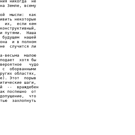
ния никогда  не

на Земле, всему

ой  мысли:  как

ивить некоторые

  их,  если кем

конструктивный,

и путями.  Наша

 будущем  нашей

она  и в полном

не  случится ли

а-весьма  малою

подает  хотя бы

вероятное   чудо

 с  оборванными

ругих областях,

е). Этот  порыв

итические шаги,

й  --  враждебен

ак поспешно  от

допущение,  что

тью  захлопнуть
