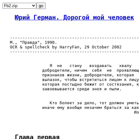
Юрий Герман. Дорогой мой человек
   ----------------------------------------------------
   М., "Правда", 1990.

   OCR & spellcheck by HarryFan, 29 October 2002

   ----------------------------------------------------
                   Я  не   стану   воздавать   хвалу   
                добродетели, ничем  себя  не  проявляющ
                признаков жизни, добродетели, которая  
                вылазок, чтобы встретиться лицом к лицу
                которая постыдно бежит от состязания, к
                завоевывается среди зноя и пыли.

                                                       
                   Кто болеет за дело, тот должен уметь
                иначе ему вообще незачем браться за как
                                                     Ио
Глава первая