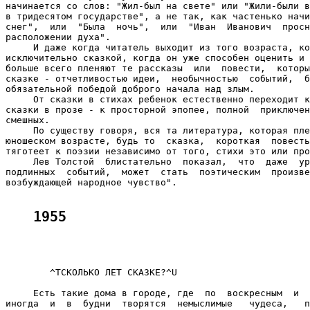
начинается со слов: "Жил-был на свете" или "Жили-были в
в тридесятом государстве", а не так, как частенько начи
снег",  или  "Была  ночь",  или  "Иван  Иванович  просн
расположении духа".

     И даже когда читатель выходит из того возраста, ко
исключительно сказкой, когда он уже способен оценить и 
больше всего пленяют те рассказы  или  повести,  которы
сказке - отчетливостью идеи,  необычностью  событий,  б
обязательной победой доброго начала над злым.

     От сказки в стихах ребенок естественно переходит к
сказки в прозе - к просторной эпопее, полной  приключен
смешных.

     По существу говоря, вся та литература, которая пле
юношеском возрасте, будь то  сказка,  короткая  повесть
тяготеет к поэзии независимо от того, стихи это или про
     Лев Толстой  блистательно  показал,  что  даже  ур
подлинных  событий,  может  стать  поэтическим  произве
возбуждающей народное чувство".

1955    