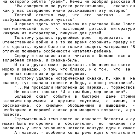
на которого ребята "ухали". Немец не одобрил рассказа Л
     "Вы совершенно по-русски рассказывали, - сказал он
как у нас совершенно иначе рассказывают эту историю".

     Толстой  ответил  ему,  что  его  рассказ  -  не  
возбуждающая народное чувство".

     Я привел здесь этот отрывок из рассказа Льва Толст
нем магический  ключ  к  настоящей  детской  литературе
каждому из литераторов, пишущих для детей.

     Толстому удалось труднейшее дело - превратить  в  
Отечественной войне и в то же время сохранить правду ис
это сделать, нужно было не только владеть материалом "В
отлично понимать особенности читателя-ребенка.

     Сердцу и сознанию этого  читателя  больше  всего  
волшебная сказка, и сказка-быль.

     И та и другая может рассказать обо всем на свете -
морях и звездах, о том, что близко, и о том,  что  за  
временах нынешних и давно минувших.

     Толстому удалась историческая сказка. И, как в  на
сказке, тут сначала горести и беды, а конец счастливый.

     "...Мы проводили Наполеона до Парижа... торжествов
     Не хватает только: "И я там был, мед-пиво пил".

     Большой  охват  событий  в  быстром,  даже  стреми
высокими подъемами  и  крутыми  спусками,  с  живым,  н
рассказчика,  со  смелыми  обобщениями  и  выводами,  -
необходимо и хорошей сказке для младшего возраста, и ро
повести.

     Стремительный темп вовсе не означает беглости и су
может быть нетороплив  и  обстоятелен,  но  никакие  по
заслонять у него основного четкого контура идеи и сюжет
     А главное, - особенно когда речь идет о читателе м