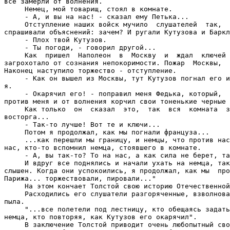
все замерли от волнения.

     Немец, мой товарищ, стоял в комнате.

     - А, и вы на нас! - сказал ему Петька...

     Отступление наших войск мучило  слушателей  так,  
спрашивали объяснений: зачем? И ругали Кутузова и Баркл
     - Плох твой Кутузов.

     - Ты погоди, - говорил другой...

     Как  пришел  Наполеон  в  Москву  и  ждал  ключей 
загрохотало от сознания непокоримости. Пожар  Москвы,  
Наконец наступило торжество - отступление.

     - Как он вышел из Москвы, тут Кутузов погнал его и
я.

     - Окарячил его! - поправил меня Федька, который,  
против меня и от волнения корчил свои тоненькие черные 
     Как только  он  сказал  это,  так  вся  комната  з
восторга...

     - Так-то лучше! Вот те и ключи...

     Потом я продолжал, как мы погнали француза...

     ...как перешли мы границу, и немцы, что против нас
нас, кто-то вспомнил немца, стоявшего в комнате.

     - А, вы так-то? То на нас, а как сила не берет, та
     И вдруг все поднялись и начали ухать на немца, так
слышен. Когда они успокоились, я продолжал, как мы  про
Парижа... торжествовали, пировали..."

     На этом кончает Толстой свою историю Отечественной
     Расходились его слушатели разгоряченные, взволнова
пыла.

     "...все полетели под лестницу, кто обещаясь задать
немца, кто повторяя, как Кутузов его окарячил".

     В заключение Толстой приводит очень любопытный сво