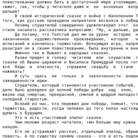
повествование должно быть в достаточной мере утоляющим,
сюжет, так, чтобы у читателя даже и  не  возникал  вопр
дальше?

     В своей исторической сказке о войне с Наполеоном Т
того, как русские проводили неприятеля восвояси и побед
     Почему слушателей совершенно удовлетворил этот  ко
стали засыпать рассказчика вопросами: "Ну, а дальше, да
     Да потому, что Толстой дал им на уроке  истории  н
законченное  художественное  произведение,  которое   н
испытаний и кончилось торжеством. Волнующая игра, напря
разыграл он в своем повествовании, была внутренне и вне
     Именно так и бывает в народных сказках.

     Разве придет в голову  читателю  или  слушателю  т
сказки об Иване-царевиче и Василисе Премудрой после тог
все  беды  и  опасности,  справили  свадьбу  и  стали  
наживать?

     И суть  здесь  не  только  в  законченности  внешн
завершенности идеи.

     Слушателю, который становится участником событий, 
дело было доведено до полной победы добра  над  злом,  
жизни над смертью, прекрасной, смелой и щедрой молодост
холодной старостью.

     Всякий из нас, кто пережил дни победы, помнит, что
торжества, радости, когда человек до того полон настоящ
думать о будущем.

     Это и есть счастливый эпилог сказки.

     Чем моложе возраст читателя, тем больше ему нужна 
концом.

     Его не устраивает рассказ, отдельный эпизод, обрыв
повесть. А по существу своему сказка - это и есть подли