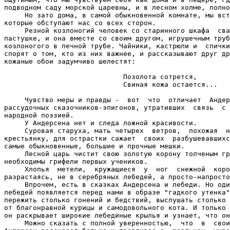
подводном саду морской царевны, и в лесном холме, полно
     Но зато дома, в самой обыкновенной комнате, мы вст
которые обступают нас со всех сторон.

     Резной козлоногий человек со старинного шкафа  сва
пастушке, и она вместе со своим другом, игрушечным труб
козлоногого в печной трубе. Чайники, кастрюли и  спички
спорят о том, кто из них важнее, и рассказывают друг др
кожаные обои задумчиво шелестят:

                             Позолота сотрется,    

                             Свиная кожа остается...   
     Чувство меры и правды -  вот  что  отличает  Андер
рассудочных сказочников-эпигонов, утративших  связь  с 
народной поэзией.

     У Андерсена нет и следа ложной красивости.

     Суровая старуха, мать четырех  ветров,  похожая  н
крестьянку, для острастки сажает  своих  разбушевавшихс
самые обыкновенные, большие и прочные мешки.

     Лесной царь чистит свою золотую корону толченым гр
необходимы грифели первых учеников.

     Хлопья  метели,  кружащиеся  у  ног  снежной  коро
разрастаясь, не в серебряных лебедей, а просто-напросто
     Впрочем, есть в сказках Андерсена и лебеди. Но оди
лебедей появляется перед нами в образе "гадкого утенка"
пережить столько гонений и бедствий, выслушать столько 
от благонравной курицы и самодовольного кота. И только 
он раскрывает широкие лебединые крылья и узнает, что он
     Можно сказать с полной уверенностью,  что  в  свои