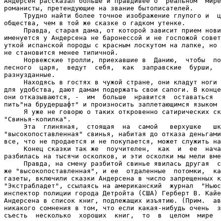
Андерсен рассказал больше и правдивее о  реальном  мире
романисты, претендующие на звание бытописателей.

     Трудно найти более точное изображение глупого и  ц
общества, чем в той же сказке о гадком утенке.

     Правда, старая дама, от которой зависит прием нови
именуется у Андерсена не баронессой и не госпожой совет
уткой испанской породы с красным лоскутом на лапке, но 
не становится менее типичной.

     Норвежские тролли, приехавшие в  Данию,  чтобы  по
лесного  царя,  ведут  себя,  как  заправские  бурши,  
разнузданные.

     Находясь в гостях в чужой стране, они кладут ноги 
для удобства, дают дамам подержать свои сапоги. В конце
они отказываются, -  им  больше  нравится  оставаться  
пить"на брудершафт" и произносить заплетающимся языком 
     Я уже не говорю о таких откровенно сатирических ск
"Свинья-копилка".

     Эта  глиняная,  стоящая  на  самой   верхушке   шк
"высокопоставленная" свинья, набитая до отказа деньгами
все, что не продается и не покупается, может служить на
     Конец сказки так же  поучителен,  как  и  ее  нача
разбилась на тысячи осколков, и эти осколки мы мели вме
     Правда, на смену разбитой свинье явилась другая  с
же "высокопоставленная", и ее  отдаленные  потомки,  ка
газеты, включили сказки Андерсена в число запрещенных к
"Экстрабладет", ссылаясь на американский  журнал  "Ньюс
инспектор полиции города Детройта (США) Герберт В. Кайе
Андерсена в список книг, подлежащих изъятию. (Прим.  ав
никакого сомнения в том, что если какая-нибудь очень  з
съесть  несколько  хороших  книг,  то  в  целом  мире  