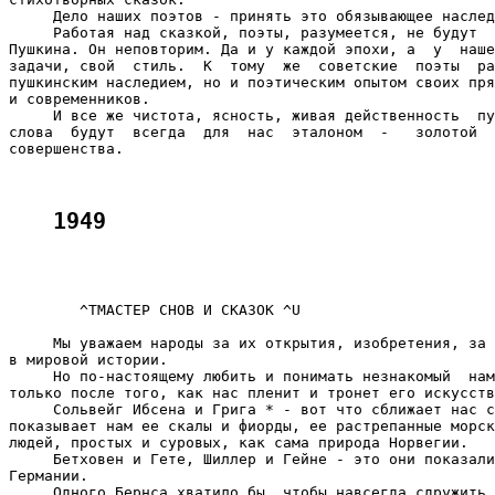
1949     
        ^TМАСТЕР СНОВ И СКАЗОК ^U    

     Мы уважаем народы за их открытия, изобретения, за 
в мировой истории.

     Но по-настоящему любить и понимать незнакомый  нам
только после того, как нас пленит и тронет его искусств
     Сольвейг Ибсена и Грига * - вот что сближает нас с
показывает нам ее скалы и фиорды, ее растрепанные морск
людей, простых и суровых, как сама природа Норвегии.

     Бетховен и Гете, Шиллер и Гейне - это они показали
Германии.

     Одного Бернса хватило бы, чтобы навсегда сдружить 