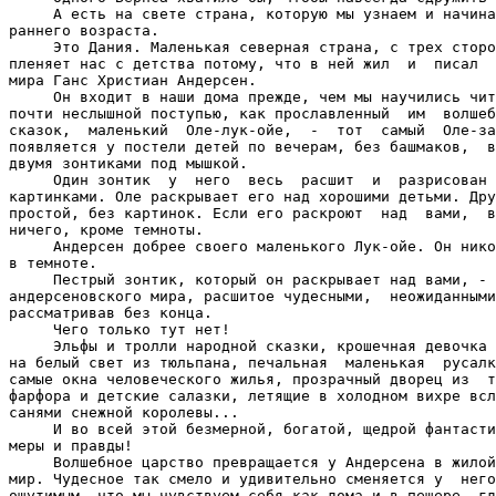
     А есть на свете страна, которую мы узнаем и начина
раннего возраста.

     Это Дания. Маленькая северная страна, с трех сторо
пленяет нас с детства потому, что в ней жил  и  писал  
мира Ганс Христиан Андерсен.

     Он входит в наши дома прежде, чем мы научились чит
почти неслышной поступью, как прославленный  им  волшеб
сказок,  маленький  Оле-лук-ойе,  -  тот  самый  Оле-за
появляется у постели детей по вечерам, без башмаков,  в
двумя зонтиками под мышкой.

     Один зонтик  у  него  весь  расшит  и  разрисован 
картинками. Оле раскрывает его над хорошими детьми. Дру
простой, без картинок. Если его раскроют  над  вами,  в
ничего, кроме темноты.

     Андерсен добрее своего маленького Лук-ойе. Он нико
в темноте.

     Пестрый зонтик, который он раскрывает над вами, - 
андерсеновского мира, расшитое чудесными,  неожиданными
рассматривав без конца.

     Чего только тут нет!

     Эльфы и тролли народной сказки, крошечная девочка 
на белый свет из тюльпана, печальная  маленькая  русалк
самые окна человеческого жилья, прозрачный дворец из  т
фарфора и детские салазки, летящие в холодном вихре всл
санями снежной королевы...

     И во всей этой безмерной, богатой, щедрой фантасти
меры и правды!

     Волшебное царство превращается у Андерсена в жилой
мир. Чудесное так смело и удивительно сменяется у  него
ощутимым, что мы чувствуем себя как дома и в пещере, гд