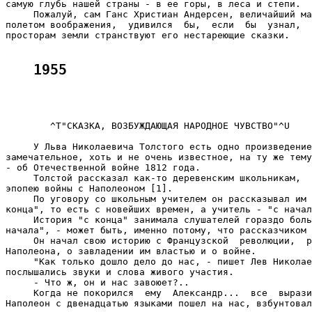
самую глубь нашей страны - в ее горы, в леса и степи.

     Пожалуй, сам Ганс Христиан Андерсен, величайший ма
полетом воображения,  удивился  бы,  если  бы  узнал,  
просторам земли странствуют его нестареющие сказки.

1955     
        ^T"СКАЗКА, ВОЗБУЖДАЮЩАЯ НАРОДНОЕ ЧУВСТВО"^U    

     У Льва Николаевича Толстого есть одно произведение
замечательное, хоть и не очень известное, на ту же тему
- об Отечественной войне 1812 года.

     Толстой рассказал как-то деревенским школьникам,  
эпопею войны с Наполеоном [1].

     По уговору со школьным учителем он рассказывал им 
конца", то есть с новейших времен, а учитель - "с начал
     История "с конца" занимала слушателей гораздо боль
начала", - может быть, именно потому, что рассказчиком 
     Он начал свою историю с Французской  революции,  р
Наполеона, о завладении им властью и о войне.

     "Как только дошло дело до нас, - пишет Лев Николае
послышались звуки и слова живого участия.

     - Что ж, он и нас завоюет?..

     Когда не покорился  ему  Александр...  все  вырази
Наполеон с двенадцатью языками пошел на нас, взбунтовал