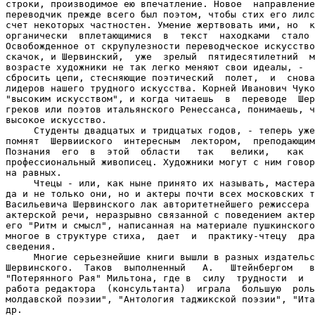
строки, производимое ею впечатление. Новое  направление
переводчик прежде всего был поэтом, чтобы стих его лилс
счет некоторых частностен. Умение жертвовать ими, но  к
органически  вплетающимися  в  текст  находками  стало 
Освобожденное от скрупулезности переводческое искусство
скачок, и Шервинский,  уже  зрелый  пятидесятилетний  м
возрасте художники не так легко меняют свои идеалы, -  
сбросить цепи, стесняющие поэтический  полет,  и  снова
лидеров нашего трудного искусства. Корней Иванович Чуко
"высоким искусством", и когда читаешь  в  переводе  Шер
греков или поэтов итальянского Ренессанса, понимаешь, ч
высокое искусство.

     Студенты двадцатых и тридцатых годов, - теперь уже
помнят  Шервииского  интересным  лектором,  преподающим
Познания  его  в  этой  области   так   велики,   как  
профессиональный живописец. Художники могут с ним говор
на равных.

     Чтецы - или, как ныне принято их называть, мастера
да и не только они, но и актеры почти всех московских т
Васильевича Шервинского лак авторитетнейшего режиссера 
актерской речи, неразрывно связанной с поведением актер
его "Ритм и смысл", написанная на материале пушкинского
многое в структуре стиха,  дает  и  практику-чтецу  дра
сведения.

     Многие серьезнейшие книги вышли в разных издательс
Шервинского.  Таков  выполненный   А.   Штейнбергом   в
"Потерянного Рая" Мильтона, где в  силу  трудности  и  
работа редактора  (консультанта)  играла  большую  роль
молдавской поэзии", "Антология таджикской поэзии", "Ита
др.
