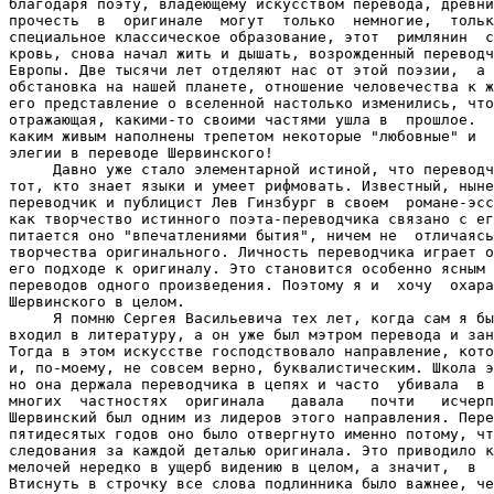
благодаря поэту, владеющему искусством перевода, древни
прочесть  в  оригинале  могут  только  немногие,  тольк
специальное классическое образование, этот  римлянин  с
кровь, снова начал жить и дышать, возрожденный переводч
Европы. Две тысячи лет отделяют нас от этой поэзии,  а 
обстановка на нашей планете, отношение человечества к ж
его представление о вселенной настолько изменились, что
отражающая, какими-то своими частями ушла в  прошлое.  
каким живым наполнены трепетом некоторые "любовные" и  
элегии в переводе Шервинского!

     Давно уже стало элементарной истиной, что переводч
тот, кто знает языки и умеет рифмовать. Известный, ныне
переводчик и публицист Лев Гинзбург в своем  романе-эсс
как творчество истинного поэта-переводчика связано с ег
питается оно "впечатлениями бытия", ничем не  отличаясь
творчества оригинального. Личность переводчика играет о
его подходе к оригиналу. Это становится особенно ясным 
переводов одного произведения. Поэтому я и  хочу  охара
Шервинского в целом.

     Я помню Сергея Васильевича тех лет, когда сам я бы
входил в литературу, а он уже был мэтром перевода и зан
Тогда в этом искусстве господствовало направление, кото
и, по-моему, не совсем верно, буквалистическим. Школа э
но она держала переводчика в цепях и часто  убивала  в 
многих  частностях  оригинала   давала   почти   исчерп
Шервинский был одним из лидеров этого направления. Пере
пятидесятых годов оно было отвергнуто именно потому, чт
следования за каждой деталью оригинала. Это приводило к
мелочей нередко в ущерб видению в целом, а значит,  в  
Втиснуть в строчку все слова подлинника было важнее, че