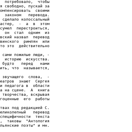
  потребовало,  чтобы

я свободно, пускай за

омпенсировать  своими

  законом   перевода.

 сделало колоссальный

астер,  -  а  в  этом

сумел  перестроиться,

  он  стал  одним  из

вский назвал  перевод

винского  римлян  или

то это  действительно

 сами пожилые люди, -

  историю  искусства.

 будто   перед   нами

ить, что  называется,

 звучащего  слова,  -

еатров  знают  Сергея

и педагога в  области

а на сцене.  А  книга

 творчества, вскрывая

гоценные  его  работы

твах под редакцией С.

еликолепный   перевод

специфичности  текста

,  таковы  "Антология

льянские поэты" и мн.
