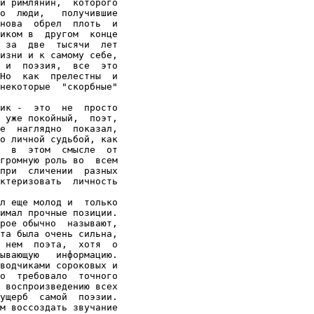
й римлянин,  которого

о  люди,   получившие

нова  обрел  плоть  и

иком в  другом  конце

 за  две  тысячи  лет

изни и к самому себе,

 и  поэзия,  все  это

Но  как  прелестны  и

некоторые  "скорбные"

ик -  это  не  просто

 уже покойный,  поэт,

е  наглядно  показал,

о личной судьбой, как

  в  этом  смысле  от

громную роль во  всем

при  сличении  разных

ктеризовать  личность

л еще молод и  только

имал прочные позиции.

рое обычно  называют,

та была очень сильна,

 нем  поэта,  хотя  о

ывающую   информацию.

водчиками сороковых и

о  требовало  точного

 воспроизведению всех

ущерб  самой  поэзии.

м воссоздать звучание
