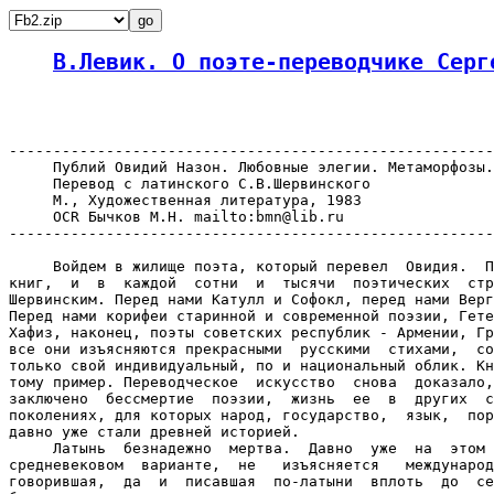
В.Левик. О поэте-переводчике Серг
-------------------------------------------------------
     Публий Овидий Назон. Любовные элегии. Метаморфозы.
     Перевод с латинского С.В.Шервинского

     М., Художественная литература, 1983

     OCR Бычков М.Н. mailto:bmn@lib.ru

-------------------------------------------------------
     Войдем в жилище поэта, который перевел  Овидия.  П
книг,  и  в  каждой  сотни  и  тысячи  поэтических  стр
Шервинским. Перед нами Катулл и Софокл, перед нами Верг
Перед нами корифеи старинной и современной поэзии, Гете
Хафиз, наконец, поэты советских республик - Армении, Гр
все они изъясняются прекрасными  русскими  стихами,  со
только свой индивидуальный, по и национальный облик. Кн
тому пример. Переводческое  искусство  снова  доказало,
заключено  бессмертие  поэзии,  жизнь  ее  в  других  с
поколениях, для которых народ, государство,  язык,  пор
давно уже стали древней историей.

     Латынь  безнадежно  мертва.  Давно  уже  на  этом 
средневековом  варианте,  не   изъясняется   международ
говорившая,  да  и  писавшая  по-латыни  вплоть  до  се