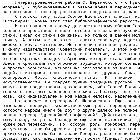
     Литературоведческие работы С. Шервинского - о Пушк
Игореве", - публиковавшиеся в разное время в периодичес
на протекшие с тех пор десятилетия представляют и ныне 
     С полвека тому назад Сергей Васильевич написал  ис
"Ост-Индия". Роман этот стал библиографической редкость
     И вот наконец к своему девяностолетнему юбилею Сер
воедино и представил в виде готовой для издания рукопис
стихи. Писал он стихи всю жизнь, но только в ранней мол
книжку. А потом все не хотел - считал свою музу недоста
широкого круга читателей. Но помогли настояния друзей. 
в книгу издательством "Советский писатель". В этой книг
юношеские впечатления от поездки в Венецию, и впечатлен
от многократных поездок в Армению, которая стала любимо
Здесь и кристаллы той огромной эрудиции, которой облада
и простые зарисовки, мгновенные впечатления от жизни. И
людей, с которыми  поэт  встречался  и  дружил.  Язык  
благороден.  Фраза  классически  ясна.   И   никакой   
искусственности. Он следует лучшим традициям русской  п
живут, они продиктованы вдохновением, ибо Сергей Василь
только о том, чем наполнена его жизнь. Поэтому  его  ст
новы, как индивидуален и нов каждый человек, наделенный
     Но вернемся к переводам С. Шервинского. Еще  раз  
отмечаешь  великую  гуманистическую  роль  переводческо
которого народы имели бы друг о друге далеко не полное 
назвал перевод "древнейшей профессией". Действительно, 
тому назад, когда на безлюдной еще земле встретились  д
нужен был переводчик.  Но  особую  роль  приобрел  пере
искусством. Если бы Древняя Греция донесла до нас тольк
архитектуру, но мы бы не знали Гомера, разве могли бы м
Элладу так, как представляем ее, прочтя "Илиаду" или "О