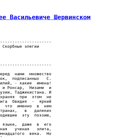
ее Васильевиче Шервинском
---------------------

 Скорбные элегии

---------------------

еред  нами  множество

ок,  подписанных   С.

илий, - какие  имена!

 и Ронсар,  Низами  и

узии, Таджикистана. И

храняя  при  этом  не

ига  Овидия  -  яркий

  что  именно  в  нем

транах,   в   далеких

одившие  эту  поэзию,

 языке,  даже  в  его

ная   ученая   элита,

мнадцатого  века.  Но
