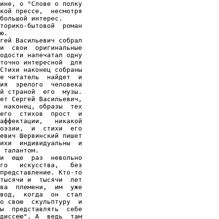
ине, о "Слове о полку

кой прессе,  несмотря

большой интерес.

торико-бытовой  роман

ю.

гей Васильевич собрал

и  свои  оригинальные

одости напечатал одну

точно интересной  для

Стихи наконец собраны

е читатель  найдет  и

ия  зрелого  человека

й страной  его  музы.

ет Сергей Васильевич,

 наконец, образы  тех

его  стихов  прост  и

аффектации,   никакой

оэзии,  и  стихи  его

евич Шервинский пишет

ихи  индивидуальны  и

 талантом.

и  еще  раз  невольно

го   искусства,   без

представление. Кто-то

тысячи и  тысячи  лет

ва  племени,  им  уже

вод,  когда  он  стал

о свою  скульптуру  и

ы  представлять  себе

диссею". А  ведь  там
