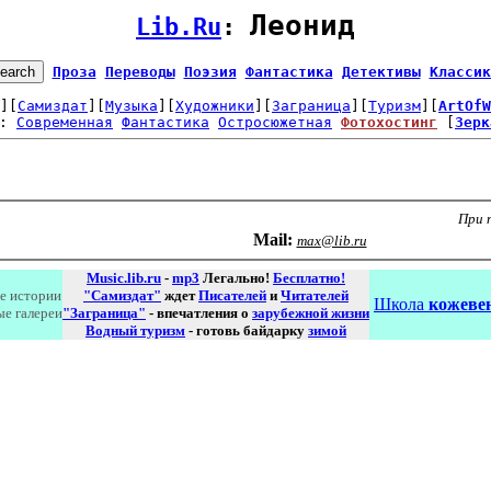
Леонид
Lib.Ru
: 
Проза
Переводы
Поэзия
Фантастика
Детективы
Классик
][
Самиздат
][
Музыка
][
Художники
][
Заграница
][
Туризм
][
ArtOfW
: 
Современная
Фантастика
Остросюжетная
Фотохостинг
 [
Зерк
При 
Маil:
max@lib.ru
Music.lib.ru
-
mp3
Легально!
Бесплатно!
е истории
"Самиздат"
ждет
Писателей
и
Читателей
Школа
кожевен
ые галереи
"Заграница"
- впечатления о
зарубежной жизни
Водный туризм
- готовь байдарку
зимой