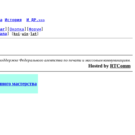
а
История
И ДР.
>>>
ar
][
Окопка
][
Форум
]
ала
]
 [
koi
-
win
-
lat
]
поддержке Федерального агентства по печати и массовым коммуникациям.
Hosted by
RTComm
ного мастерства