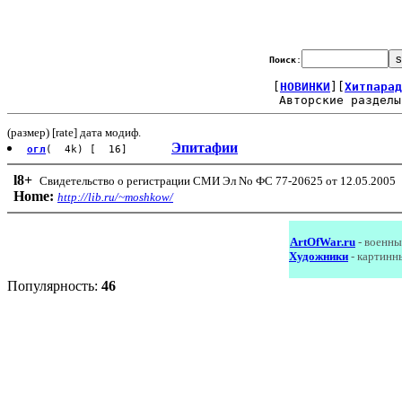
Поиск
:
[
НОВИНКИ
][
Хитпарад
Авторские разделы
(размер) [rate] дата модиф.
Эпитафии
огл
( 4k) [ 16]
l8
+
Свидетельство о регистрации СМИ Эл No ФС 77-20625 от 12.05.2005
Home:
http://lib.ru/~moshkow/
ArtOfWar.ru
- военны
Художники
- картинн
Популярность:
46