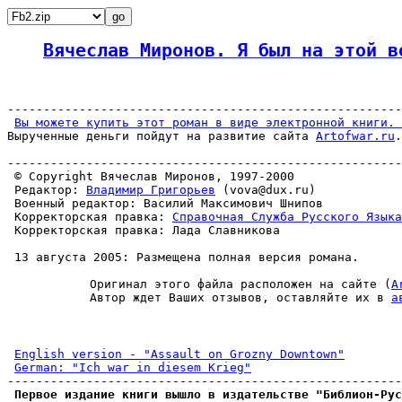
Вячеслав Миронов. Я был на этой в
-------------------------------------------------------
Вы можете купить этот роман в виде электронной книги. 
Вырученные деньги пойдут на развитие сайта 
Artofwar.ru
.

-------------------------------------------------------
 © Copyright Вячеслав Миронов, 1997-2000

 Редактор: 
Владимир Григорьев
 (vova@dux.ru)

 Военный редактор: Василий Максимович Шнипов

 Корректорская правка: 
Справочная Служба Русского Языка
 Корректорская правка: Лада Славникова

 13 августа 2005: Размещена полная версия романа.

 Оригинал этого файла расположен на сайте (
A
 Автор ждет Ваших отзывов, оставляйте их в 
а
English version - "Assault on Grozny Downtown"
German: "Ich war in diesem Krieg"
-------------------------------------------------------
Первое издание книги вышло в издательстве "Библион-Рус