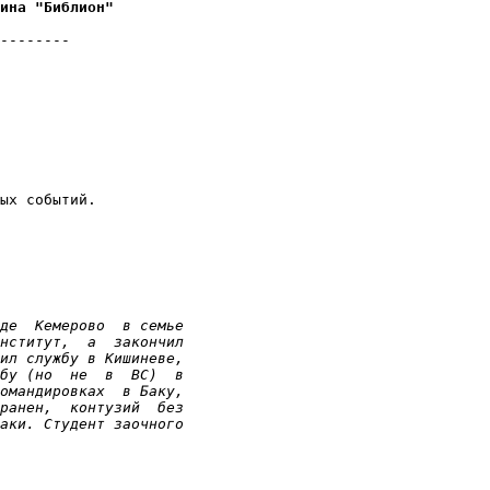
ина "Библион"

--------

ых событий.

де  Кемерово  в семье

нститут,  а  закончил

ил службу в Кишиневе,

бу (но  не  в  ВС)  в

омандировках  в Баку,

ранен,  контузий  без

аки. Студент заочного
