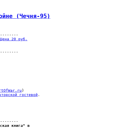
ойне (Чечня-95)
--------

Цена 20 руб.
--------

rtOfWar.ru
)

вторской гостевой
--------

ская книга" в
