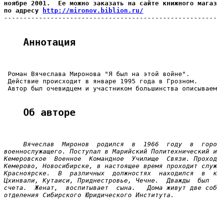
ноябре 2001.  Ее можно заказать на сайте книжного магаз
по адресу 
http://mironov.biblion.ru/

-------------------------------------------------------
Аннотация
 Роман Вячеслава Миронова "Я был на этой войне".

 Действие происходит в январе 1995 года в Грозном.

 Автор был очевидцем и участником большинства описываем
Об авторе
Вячеслав  Миронов  родился  в  1966  году  в  горо
военнослужащего. Поступал в Марийский Политехнический и
Кемеровское  Военное  Командное  Училище  Связи. Проход
Кемерово, Новосибирске, в настоящее время проходит служ
Красноярске.  В  различных  должностях  находился  в  к
Цхинвали, Кутаиси, Приднестровье, Чечне.  Дважды  был  
счета.  Женат,  воспитывает  сына.   Дома живут две соб
отделения Сибирского Юридического Института.