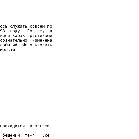
ось служить совсем по

98  году.  Поэтому  в

кими характеристиками

сознательно  изменена

событий. Использовать

нельзя
.
